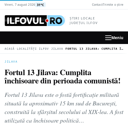
la
31°C
Vineri, 7 august 2026
Contact
Trimite o știre
conținutul
principal
ȘTIRI LOCALE
JUDEȚUL ILFOV
Meniu
›
›
›
ACASĂ
LOCALITĂȚI ILFOV
JILAVA
FORTUL 13 JILAVA: CUMPLITA ÎNCHISOARE DIN PERIOADA COMUNISTĂ!
JILAVA
Fortul 13 Jilava: Cumplita
închisoare din perioada comunistă!
Fortul 13 Jilava este o fostă fortificație militară
situată la aproximativ 15 km sud de București,
construită la sfârșitul secolului al XIX-lea. A fost
utilizată ca închisoare politică…