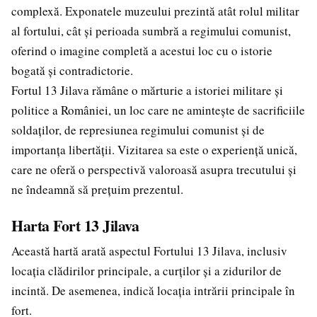
complexă. Exponatele muzeului prezintă atât rolul militar
al fortului, cât și perioada sumbră a regimului comunist,
oferind o imagine completă a acestui loc cu o istorie
bogată și contradictorie.
Fortul 13 Jilava rămâne o mărturie a istoriei militare și
politice a României, un loc care ne amintește de sacrificiile
soldaților, de represiunea regimului comunist și de
importanța libertății. Vizitarea sa este o experiență unică,
care ne oferă o perspectivă valoroasă asupra trecutului și
ne îndeamnă să prețuim prezentul.
Harta Fort 13 Jilava
Această hartă arată aspectul Fortului 13 Jilava, inclusiv
locația clădirilor principale, a curților și a zidurilor de
incintă. De asemenea, indică locația intrării principale în
fort.