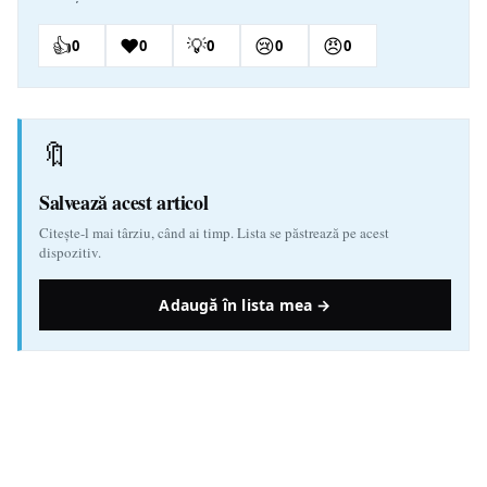
👍
❤️
💡
😢
😠
0
0
0
0
0
🔖
Salvează acest articol
Citește-l mai târziu, când ai timp. Lista se păstrează pe acest
dispozitiv.
Adaugă în lista mea →