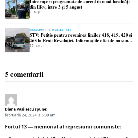
Întreruperi programate de curent în nouă localități
din Ilfov, între 3 și 5 august
3 aug.
TRANSPORT & MOBILITATE
STV: Petiție pentru revenirea liniilor 418, 419, 420 și
465 la Eroii Revoluției. Informațiile oficiale nu sunt
aliniate
22 iul.
5 comentarii
Diana Vasilescu
spune:
februarie 24, 2024 la 5:39 am
Fortul 13 — memorial al represiunii comuniste: