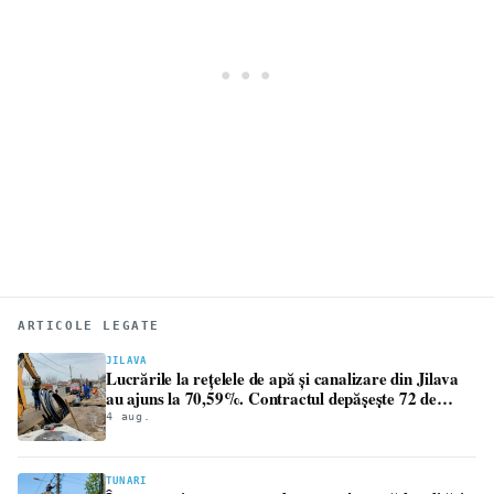
ARTICOLE LEGATE
JILAVA
Lucrările la rețelele de apă și canalizare din Jilava
au ajuns la 70,59%. Contractul depășește 72 de
milioane de lei
4 aug.
TUNARI