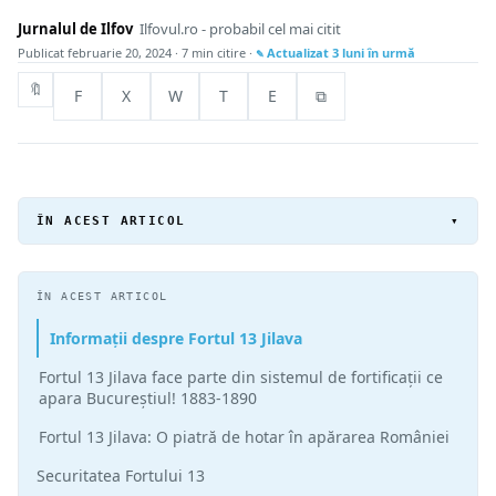
Jurnalul de Ilfov
Ilfovul.ro - probabil cel mai citit
Publicat
februarie 20, 2024
· 7 min citire ·
Actualizat
3 luni în urmă
🔖
F
X
W
T
E
⧉
ÎN ACEST ARTICOL
▾
ÎN ACEST ARTICOL
Informații despre Fortul 13 Jilava
Fortul 13 Jilava face parte din sistemul de fortificații ce
apara Bucureștiul! 1883-1890
Fortul 13 Jilava: O piatră de hotar în apărarea României
Securitatea Fortului 13