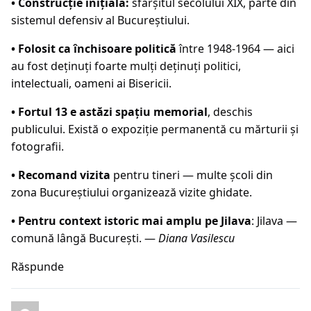
• Construcție inițială:
sfârșitul secolului XIX, parte din
sistemul defensiv al Bucureștiului.
• Folosit ca închisoare politică
între 1948-1964 — aici
au fost deținuți foarte mulți deținuți politici,
intelectuali, oameni ai Bisericii.
• Fortul 13 e astăzi spațiu memorial
, deschis
publicului. Există o expoziție permanentă cu mărturii și
fotografii.
• Recomand vizita
pentru tineri — multe școli din
zona Bucureștiului organizează vizite ghidate.
• Pentru context istoric mai amplu pe Jilava
:
Jilava —
comună lângă București
. —
Diana Vasilescu
Răspunde