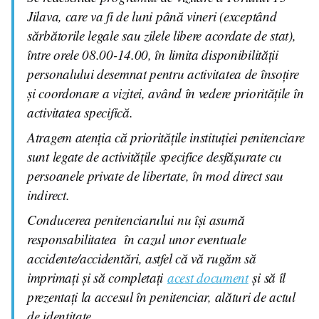
Jilava, care va fi de luni până vineri (exceptând
sărbătorile legale sau zilele libere acordate de stat),
între orele 08.00-14.00, în limita disponibilității
personalului desemnat pentru activitatea de însoțire
și coordonare a vizitei, având în vedere prioritățile în
activitatea specifică.
Atragem atenția că prioritățile instituției penitenciare
sunt legate de activitățile specifice desfășurate cu
persoanele private de libertate, în mod direct sau
indirect.
Conducerea penitenciarului nu își asumă
responsabilitatea în cazul unor eventuale
accidente/accidentări, astfel că vă rugăm să
imprimați și să completați
acest document
și să îl
prezentați la accesul în penitenciar, alături de actul
de identitate.