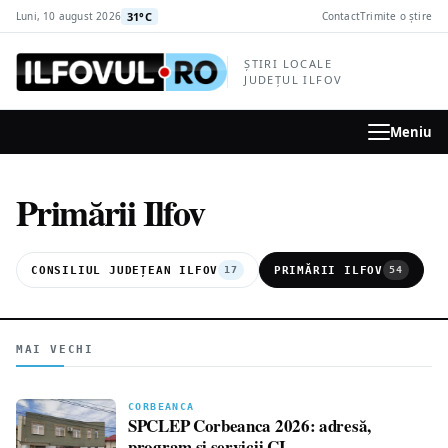
la
31°C
Luni, 10 august 2026
Contact
Trimite o știre
conținutul
principal
ȘTIRI LOCALE
JUDEȚUL ILFOV
Meniu
Primării Ilfov
CONSILIUL JUDEȚEAN ILFOV
PRIMĂRII ILFOV
17
54
MAI VECHI
CORBEANCA
SPCLEP Corbeanca 2026: adresă,
program și servicii CI