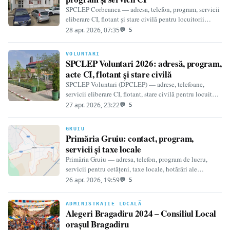
SPCLEP Corbeanca — adresa, telefon, program, servicii
eliberare CI, flotant și stare civilă pentru locuitorii
localității din Ilfov.
28 apr. 2026, 07:35
💬 5
VOLUNTARI
SPCLEP Voluntari 2026: adresă, program,
acte CI, flotant și stare civilă
SPCLEP Voluntari (DPCLEP) — adrese, telefoane,
servicii eliberare CI, flotant, stare civilă pentru locuitorii
orașului Voluntari, Ilfov.
27 apr. 2026, 23:22
💬 5
GRUIU
Primăria Gruiu: contact, program,
servicii și taxe locale
Primăria Gruiu — adresa, telefon, program de lucru,
servicii pentru cetățeni, taxe locale, hotărâri ale
Consiliului Local și informații pentru comuna Gruiu…
26 apr. 2026, 19:59
💬 5
ADMINISTRAȚIE LOCALĂ
Alegeri Bragadiru 2024 – Consiliul Local
orașul Bragadiru