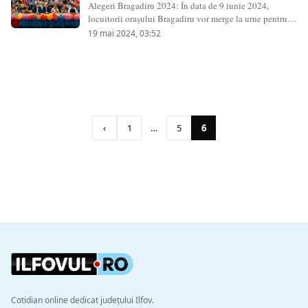
Alegeri Bragadiru 2024: În data de 9 iunie 2024,
locuitorii orașului Bragadiru vor merge la urne pentru a-
și alege noua conducere locală,…
19 mai 2024, 03:52
Paginație
articole
‹
1
…
5
6
Cotidian online dedicat județului Ilfov.