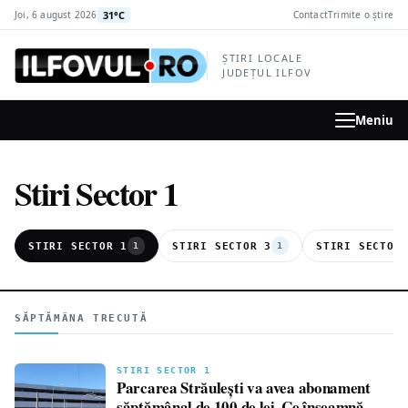
la
31°C
Joi, 6 august 2026
Contact
Trimite o știre
conținutul
principal
ȘTIRI LOCALE
JUDEȚUL ILFOV
Meniu
Stiri Sector 1
STIRI SECTOR 1
STIRI SECTOR 3
STIRI SECTOR
1
1
SĂPTĂMÂNA TRECUTĂ
STIRI SECTOR 1
Parcarea Străulești va avea abonament
săptămânal de 100 de lei. Ce înseamnă