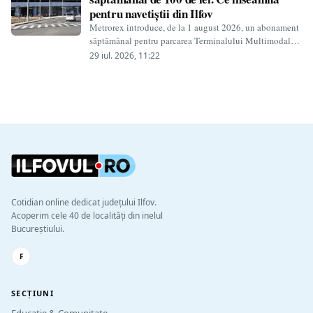
pentru navetiștii din Ilfov
Metrorex introduce, de la 1 august 2026, un abonament
săptămânal pentru parcarea Terminalului Multimodal
Străulești. Acesta costă 100 de lei și permite…
29 iul. 2026, 11:22
Cotidian online dedicat județului Ilfov.
Acoperim cele 40 de localități din inelul
Bucureștiului.
F
SECȚIUNI