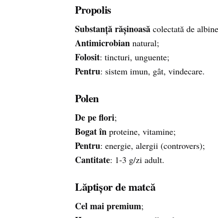
Propolis
Substanță rășinoasă
colectată de albine
Antimicrobian
natural;
Folosit
: tincturi, unguente;
Pentru
: sistem imun, gât, vindecare.
Polen
De pe flori
;
Bogat în
proteine, vitamine;
Pentru
: energie, alergii (controvers);
Cantitate
: 1-3 g/zi adult.
Lăptișor de matcă
Cel mai premium
;