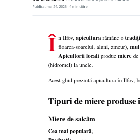
Publicat
mai 24, 2026
· 4 min citire
Î
apicultura
tradiț
n Ilfov,
rămâne o
mul
floarea-soarelui, aluni, zmeur),
Apicultorii locali
miere
produc
de 
(hidromel) la unele.
Acest ghid prezintă apicultura în Ilfov, 
Tipuri de miere produse î
Miere de salcâm
Cea mai populară
;