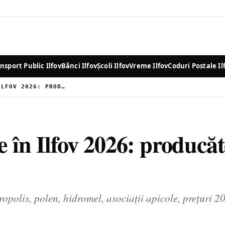
nsport Public Ilfov
Bănci Ilfov
Școli Ilfov
Vreme Ilfov
Coduri Postale Il
APICULTURĂ ȘI MIERE ÎN ILFOV 2026: PRODUCĂTORI, PREȚURI, BENEFICII
 în Ilfov 2026: producăto
ropolis, polen, hidromel, asociații apicole, prețuri 2