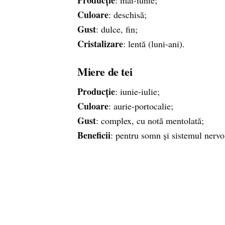
Producție
: mai-iunie;
Culoare
: deschisă;
Gust
: dulce, fin;
Cristalizare
: lentă (luni-ani).
Miere de tei
Producție
: iunie-iulie;
Culoare
: aurie-portocalie;
Gust
: complex, cu notă mentolată;
Beneficii
: pentru somn și sistemul nervo