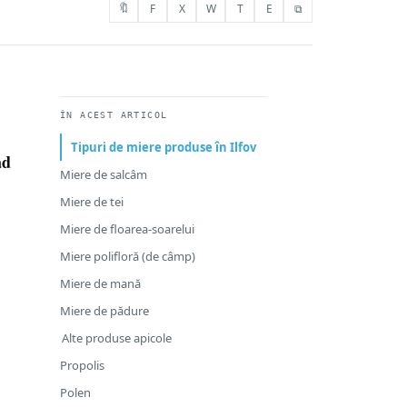
🔖
F
X
W
T
E
⧉
ÎN ACEST ARTICOL
Tipuri de miere produse în Ilfov
ad
Miere de salcâm
Miere de tei
Miere de floarea-soarelui
Miere polifloră (de câmp)
Miere de mană
Miere de pădure
Alte produse apicole
Propolis
Polen