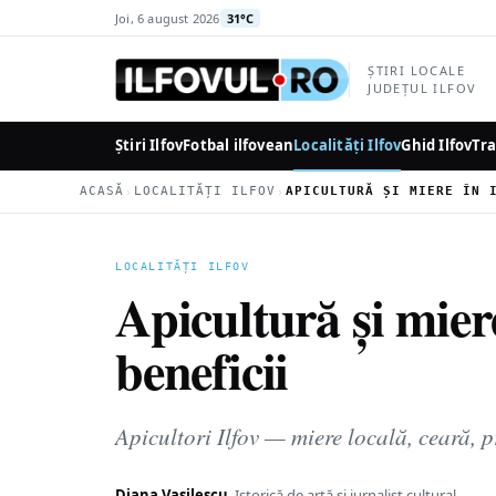
la
Joi, 6 august 2026
31°C
conținutul
principal
ȘTIRI LOCALE
JUDEȚUL ILFOV
Știri Ilfov
Fotbal ilfovean
Localități Ilfov
Ghid Ilfov
Tra
›
›
ACASĂ
LOCALITĂȚI ILFOV
LOCALITĂȚI ILFOV
Apicultură și miere
beneficii
Apicultori Ilfov — miere locală, ceară, p
Diana Vasilescu
Istorică de artă și jurnalist cultural