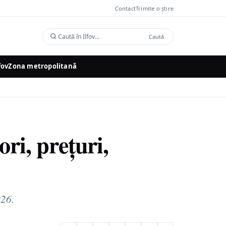
Contact
Trimite o știre
Caută
Caută
în
Ilfov
fov
Zona metropolitană
ri, prețuri,
026.