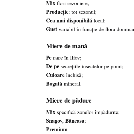
Mix
flori sezoniere;
Producție
: tot sezonul;
Cea mai disponibilă
local;
Gust
variabil în funcție de flora domina
Miere de mană
Pe rare
în Ilfov;
De pe
secrețiile insectelor pe pomi;
Culoare
închisă;
Bogată
mineral.
Miere de pădure
Mix
specifică zonelor împădurite;
Snagov, Băneasa
;
Premium
.