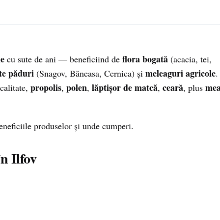
ie
flora bogată
cu sute de ani — beneficiind de
(acacia, tei,
te păduri
meleaguri agricole
(Snagov, Băneasa, Cernica) și
.
propolis
polen
lăptișor de matcă
ceară
me
calitate,
,
,
,
, plus
beneficiile produselor și unde cumperi.
n Ilfov