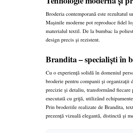
Tehnologie modernă și pr
Broderia contemporană este rezultatul un
Mașinile moderne pot reproduce fidel log
materialul textil. De la bumbac la polies
design precis și rezistent.
Brandita – specialiști în 
Cu o experiență solidă în domeniul perso
broderie pentru companii și organizații 
precizie și detaliu, transformând fiecare
executată cu grijă, utilizând echipamente
Prin broderiile realizate de Brandita, tex
prezență vizuală elegantă, distinctă și 