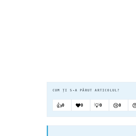
CUM ȚI S-A PĂRUT ARTICOLUL?
👍
❤️
💡
😢

0
0
0
0