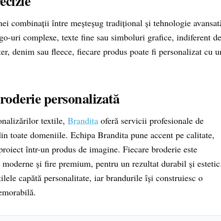
ecizie
ei combinații între meșteșug tradițional și tehnologie avansat
o-uri complexe, texte fine sau simboluri grafice, indiferent d
ter, denim sau fleece, fiecare produs poate fi personalizat cu u
broderie personalizată
nalizărilor textile,
Brandita
oferă servicii profesionale de
din toate domeniile. Echipa Brandita pune accent pe calitate,
 proiect într-un produs de imagine. Fiecare broderie este
 moderne și fire premium, pentru un rezultat durabil și estetic
tilele capătă personalitate, iar brandurile își construiesc o
memorabilă.