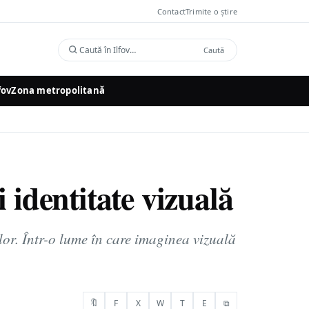
Contact
Trimite o știre
Caută
Caută
în
Ilfov
fov
Zona metropolitană
 identitate vizuală
lor. Într-o lume în care imaginea vizuală
🔖
F
X
W
T
E
⧉