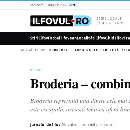
la
Sâmbătă, 8 august 2026
31°C
conținutul
principal
ȘTIRI LOCALE
JUDEȚUL ILFOV
Știri Ilfov
Fotbal ilfovean
Localități Ilfov
Ghid Ilfov
Tra
›
›
ACASĂ
PROMO
PROMO
Broderia – combinaț
Broderia reprezintă una dintre cele mai 
este esențială, această tehnică oferă br
Jurnalul de Ilfov
Ilfovul.ro - probabil cel mai citit