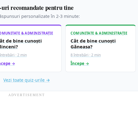
-uri recomandate pentru tine
spunsuri personalizate în 2-3 minute:
OMUNITATE & ADMINISTRAȚIE
COMUNITATE & ADMINISTRAȚIE
ât de bine cunoști
Cât de bine cunoști
linceni?
Găneasa?
întrebări · 2 min
8 întrebări · 2 min
ncepe →
Începe →
Vezi toate quiz-urile →