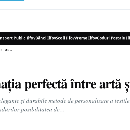
nsport Public Ilfov
Bănci Ilfov
Școli Ilfov
Vreme Ilfov
Coduri Postale Il
BRODERIA – COMBINAȚIA PERFECTĂ ÎNTRE ARTĂ ȘI IDENTITATE VIZUALĂ
ia perfectă între artă și
elegante și durabile metode de personalizare a textile
andurilor posibilitatea de…