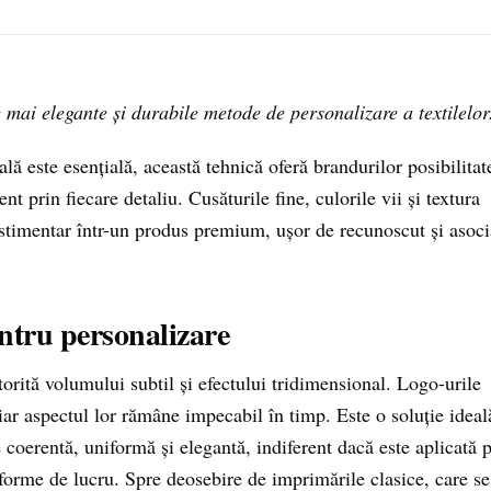
e mai elegante și durabile metode de personalizare a textilelor
lă este esențială, această tehnică oferă brandurilor posibilitat
 prin fiecare detaliu. Cusăturile fine, culorile vii și textura
estimentar într-un produs premium, ușor de recunoscut și asoci
entru personalizare
orită volumului subtil și efectului tridimensional. Logo-urile
 iar aspectul lor rămâne impecabil în timp. Este o soluție ideal
coerentă, uniformă și elegantă, indiferent dacă este aplicată 
iforme de lucru. Spre deosebire de imprimările clasice, care se