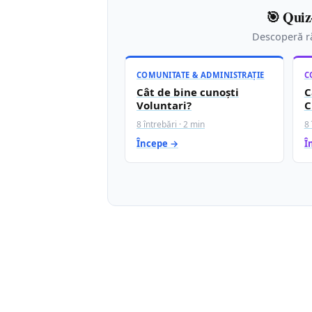
🎯 Quiz
Descoperă ră
COMUNITATE & ADMINISTRAȚIE
C
Cât de bine cunoști
C
Voluntari?
C
8 întrebări · 2 min
8 
Începe →
Î