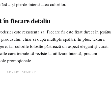
fără a-și pierde intensitatea culorilor.
 în fiecare detaliu
eriei este rezistența sa. Fiecare fir este fixat direct în țesătu
 produsului, chiar și după multiple spălări. În plus, textura
gere, iar culorile folosite păstrează un aspect elegant și curat.
ile care trebuie să reziste la utilizare intensă, precum
cole promoționale.