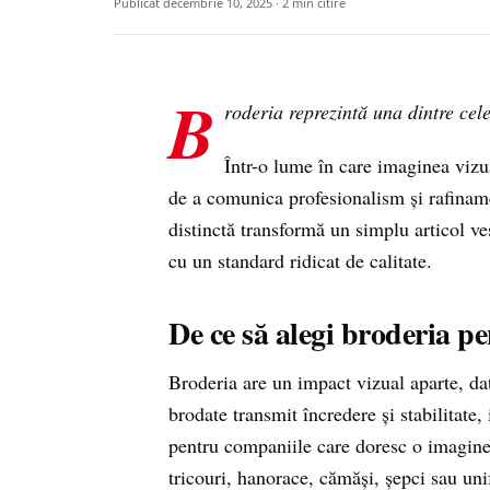
Publicat
decembrie 10, 2025
· 2 min citire
B
roderia reprezintă una dintre cel
Într-o lume în care imaginea vizua
de a comunica profesionalism și rafinament
distinctă transformă un simplu articol v
cu un standard ridicat de calitate.
De ce să alegi broderia p
Broderia are un impact vizual aparte, dat
brodate transmit încredere și stabilitate,
pentru companiile care doresc o imagine 
tricouri, hanorace, cămăși, șepci sau un