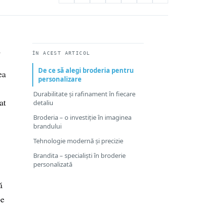
.
ÎN ACEST ARTICOL
De ce să alegi broderia pentru
ea
personalizare
Durabilitate și rafinament în fiecare
at
detaliu
Broderia – o investiție în imaginea
brandului
Tehnologie modernă și precizie
Brandita – specialiști în broderie
personalizată
ă
pe