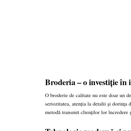
Broderia – o investiție î
O broderie de calitate nu este doar un de
seriozitatea, atenția la detalii și dorinț
metodă transmit clienților lor încredere