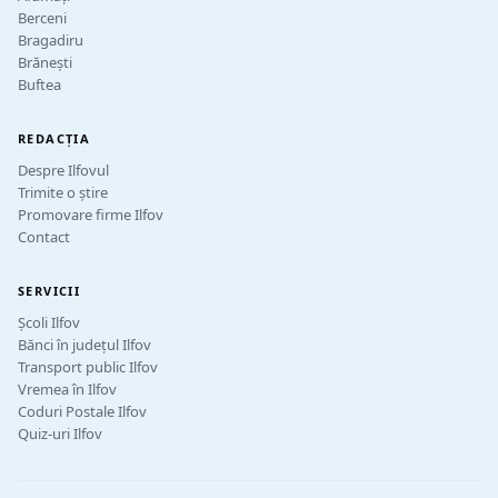
Berceni
Bragadiru
Brănești
Buftea
REDACȚIA
Despre Ilfovul
Trimite o știre
Promovare firme Ilfov
Contact
SERVICII
Școli Ilfov
Bănci în județul Ilfov
Transport public Ilfov
Vremea în Ilfov
Coduri Postale Ilfov
Quiz-uri Ilfov