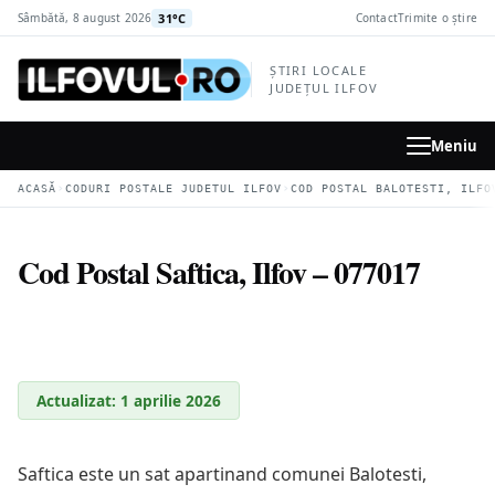
la
31°C
Sâmbătă, 8 august 2026
Contact
Trimite o știre
conținutul
principal
ȘTIRI LOCALE
JUDEȚUL ILFOV
Meniu
›
›
ACASĂ
CODURI POSTALE JUDETUL ILFOV
COD POSTAL BALOTESTI, ILFO
Cod Postal Saftica, Ilfov – 077017
Actualizat: 1 aprilie 2026
Saftica este un sat apartinand comunei Balotesti,