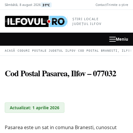
la
31°C
Sâmbătă, 8 august 2026
Contact
Trimite o știre
conținutul
principal
ȘTIRI LOCALE
JUDEȚUL ILFOV
Meniu
›
›
ACASĂ
CODURI POSTALE JUDETUL ILFOV
COD POSTAL BRANESTI, ILFOV
Cod Postal Pasarea, Ilfov – 077032
Actualizat: 1 aprilie 2026
Pasarea este un sat in comuna Branesti, cunoscut