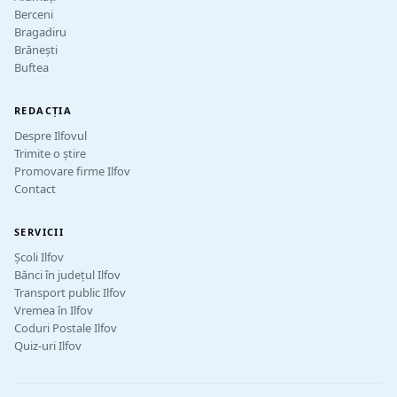
Berceni
Bragadiru
Brănești
Buftea
REDACȚIA
Despre Ilfovul
Trimite o știre
Promovare firme Ilfov
Contact
SERVICII
Școli Ilfov
Bănci în județul Ilfov
Transport public Ilfov
Vremea în Ilfov
Coduri Postale Ilfov
Quiz-uri Ilfov