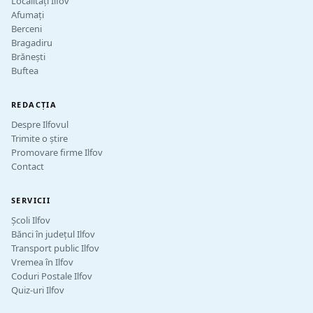
Localități Ilfov
Afumați
Berceni
Bragadiru
Brănești
Buftea
REDACȚIA
Despre Ilfovul
Trimite o știre
Promovare firme Ilfov
Contact
SERVICII
Școli Ilfov
Bănci în județul Ilfov
Transport public Ilfov
Vremea în Ilfov
Coduri Postale Ilfov
Quiz-uri Ilfov