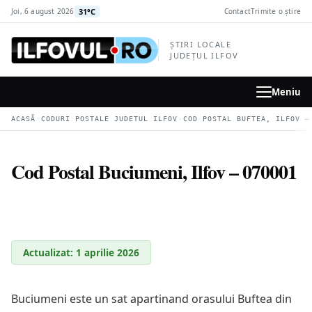
la
31°C
Joi, 6 august 2026
Contact
Trimite o știre
conținutul
principal
ȘTIRI LOCALE
JUDEȚUL ILFOV
Meniu
›
›
ACASĂ
CODURI POSTALE JUDETUL ILFOV
COD POSTAL BUFTEA, ILFOV –
Cod Postal Buciumeni, Ilfov – 070001
Actualizat: 1 aprilie 2026
Buciumeni este un sat apartinand orasului Buftea din