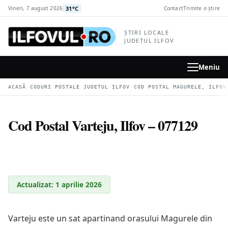
la
31°C
Vineri, 7 august 2026
Contact
Trimite o știre
conținutul
principal
ȘTIRI LOCALE
JUDEȚUL ILFOV
Meniu
›
›
ACASĂ
CODURI POSTALE JUDETUL ILFOV
COD POSTAL MAGURELE, ILFOV
Cod Postal Varteju, Ilfov – 077129
Actualizat: 1 aprilie 2026
Varteju este un sat apartinand orasului Magurele din