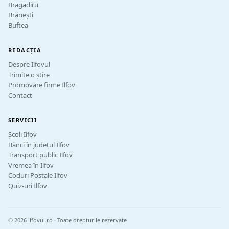
Bragadiru
Brănești
Buftea
REDACȚIA
Despre Ilfovul
Trimite o știre
Promovare firme Ilfov
Contact
SERVICII
Școli Ilfov
Bănci în județul Ilfov
Transport public Ilfov
Vremea în Ilfov
Coduri Postale Ilfov
Quiz-uri Ilfov
© 2026 ilfovul.ro · Toate drepturile rezervate