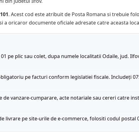
 din judetul Ilfov.
101
. Acest cod este atribuit de Posta Romana si trebuie folos
si a oricaror documente oficiale adresate catre aceasta locali
01 pe plic sau colet, dupa numele localitatii Odaile, jud. Ilf
bligatoriu pe facturi conform legislatiei fiscale. Includeți 
e de vanzare-cumparare, acte notariale sau cereri catre inst
 livrare pe site-urile de e-commerce, folositi codul postal