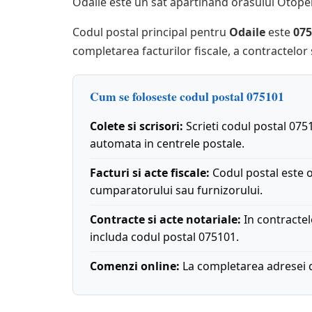
Odaile este un sat apartinand orasului Otopeni
Codul postal principal pentru
Odaile
este
075
completarea facturilor fiscale, a contractelor 
Cum se foloseste codul postal 075101
Colete si scrisori:
Scrieti codul postal 0751
automata in centrele postale.
Facturi si acte fiscale:
Codul postal este o
cumparatorului sau furnizorului.
Contracte si acte notariale:
In contractel
includa codul postal 075101.
Comenzi online:
La completarea adresei de