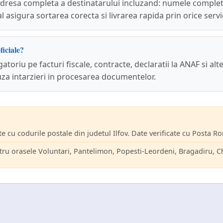
i adresa completa a destinatarului incluzand: numele complet
tal asigura sortarea corecta si livrarea rapida prin orice se
ficiale?
toriu pe facturi fiscale, contracte, declaratii la ANAF si alt
auza intarzieri in procesarea documentelor.
te cu codurile postale din judetul Ilfov. Date verificate cu Posta 
ru orasele Voluntari, Pantelimon, Popesti-Leordeni, Bragadiru, Ch