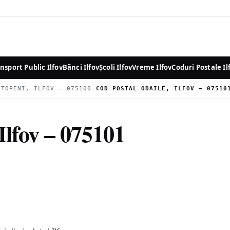
nsport Public Ilfov
Bănci Ilfov
Școli Ilfov
Vreme Ilfov
Coduri Postale Il
›
OTOPENI, ILFOV – 075100
COD POSTAL ODAILE, ILFOV – 07510
Ilfov – 075101