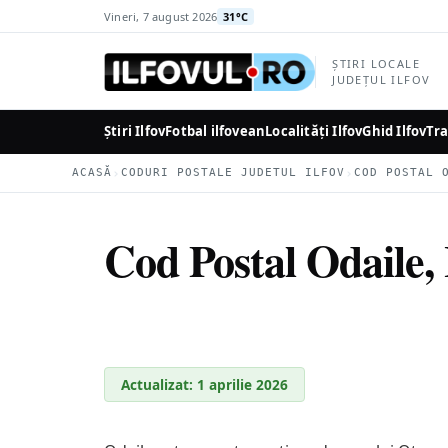
la
Vineri, 7 august 2026
31°C
conținutul
principal
ȘTIRI LOCALE
JUDEȚUL ILFOV
Știri Ilfov
Fotbal ilfovean
Localități Ilfov
Ghid Ilfov
Tra
›
›
ACASĂ
CODURI POSTALE JUDETUL ILFOV
COD POSTAL 
Cod Postal Odaile, 
Actualizat: 1 aprilie 2026