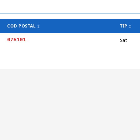
COD POSTAL
TIP
075101
Sat