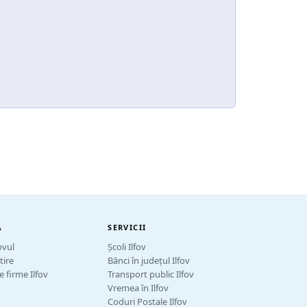
A
SERVICII
ovul
Școli Ilfov
tire
Bănci în județul Ilfov
 firme Ilfov
Transport public Ilfov
Vremea în Ilfov
Coduri Postale Ilfov