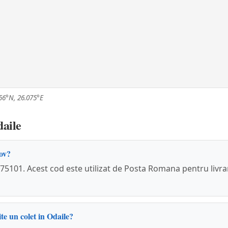
56°N, 26.075°E
daile
fov?
75101. Acest cod este utilizat de Posta Romana pentru livra
te un colet in Odaile?