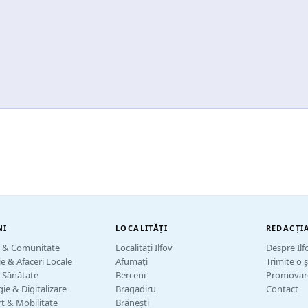
NI
LOCALITĂȚI
REDACȚI
e & Comunitate
Localități Ilfov
Despre Ilf
 & Afaceri Locale
Afumați
Trimite o ș
 Sănătate
Berceni
Promovare
ie & Digitalizare
Bragadiru
Contact
t & Mobilitate
Brănești