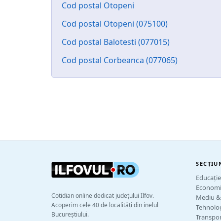
Cod postal Otopeni
Cod postal Otopeni (075100)
Cod postal Balotesti (077015)
Cod postal Corbeanca (077065)
SECȚIU
Educați
Economie
Cotidian online dedicat județului Ilfov.
Mediu &
Acoperim cele 40 de localități din inelul
Tehnolog
Bucureștiului.
Transpor