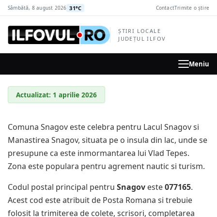
la
31°C
Sâmbătă, 8 august 2026
Contact
Trimite o știre
conținutul
principal
ȘTIRI LOCALE
JUDEȚUL ILFOV
Meniu
Actualizat: 1 aprilie 2026
Comuna Snagov este celebra pentru Lacul Snagov si
Manastirea Snagov, situata pe o insula din lac, unde se
presupune ca este inmormantarea lui Vlad Tepes.
Zona este populara pentru agrement nautic si turism.
Codul postal principal pentru
Snagov
este
077165
.
Acest cod este atribuit de Posta Romana si trebuie
folosit la trimiterea de colete, scrisori, completarea