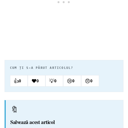
CUM ȚI S-A PĂRUT ARTICOLUL?
👍
❤️
💡
😢
😠
0
0
0
0
0
🔖
Salvează acest articol