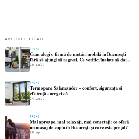
ARTICOLE LEGATE
PROMO
Cum alegi o firmă de mutări mobilă în București
fără să ajungi să regreți. Ce verifici înainte să dai
avansul
29 iul.
PROMO
Termopane Salamander – confort, siguranță si
eficiență energetică
24 iul.
PROMO
Mai aproape, mai relaxați, mai conectați: ce oferă
un masaj de cuplu în București și care este prețul?
30 apr.