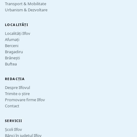
Transport & Mobilitate
Urbanism & Dezvoltare
LOCALITĂȚI
Localități Ilfov
Afumați
Berceni
Bragadiru
Brănești
Buftea
REDACȚIA
Despre Ilfovul
Trimite o știre
Promovare firme Ilfov
Contact
SERVICII
Școli Ilfov
Bănci în județul Ilfov