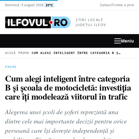
la
31°C
Duminică, 9 august 2026
Contact
Trimite o știre
conținutul
principal
ȘTIRI LOCALE
JUDEȚUL ILFOV
Meniu
›
›
ACASĂ
PROMO
CUM ALEGI INTELIGENT ÎNTRE CATEGORIA B ȘI ȘCOALA DE MOTOCICLETĂ: INVESTIȚIA CARE ÎȚI MODELEAZĂ VIITORUL ÎN TRAFIC
PROMO
Cum alegi inteligent între categoria
B și școala de motocicletă: investiția
care îți modelează viitorul în trafic
Alegerea unei școli de șoferi reprezintă una
dintre cele mai importante decizii pentru orice
persoană care își dorește independență și