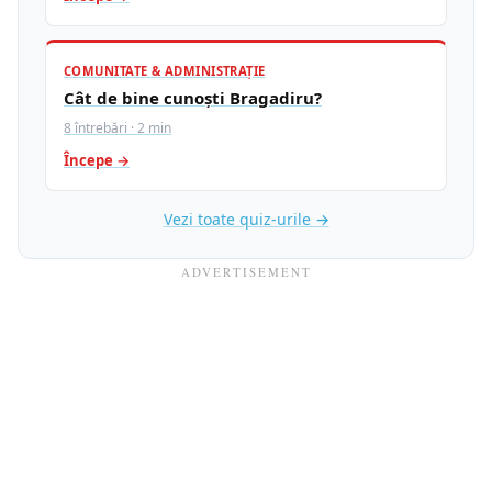
COMUNITATE & ADMINISTRAȚIE
Cât de bine cunoști Bragadiru?
8 întrebări · 2 min
Începe →
Vezi toate quiz-urile →