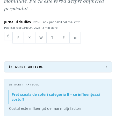
mobilitate. Fie că este vorba despre obținerea
permisului…
Jurnalul de Ilfov
Ilfovul.ro - probabil cel mai citit
Publicat
februarie 24, 2026
· 3 min citire
🔖
F
X
W
T
E
⧉
ÎN ACEST ARTICOL
▾
ÎN ACEST ARTICOL
Pret scoala de soferi categoria B – ce influențează
costul?
Costul este influențat de mai mulți factori