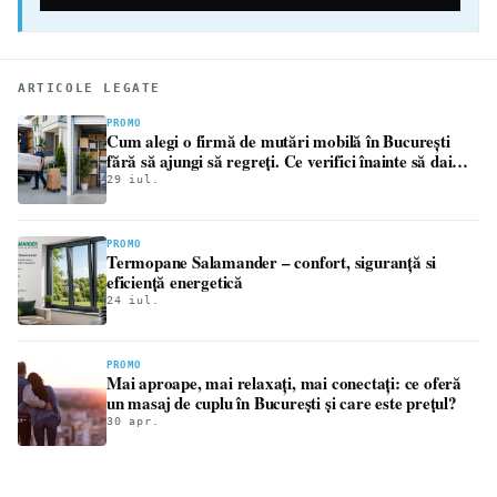
ARTICOLE LEGATE
PROMO
Cum alegi o firmă de mutări mobilă în București
fără să ajungi să regreți. Ce verifici înainte să dai
avansul
29 iul.
PROMO
Termopane Salamander – confort, siguranță si
eficiență energetică
24 iul.
PROMO
Mai aproape, mai relaxați, mai conectați: ce oferă
un masaj de cuplu în București și care este prețul?
30 apr.