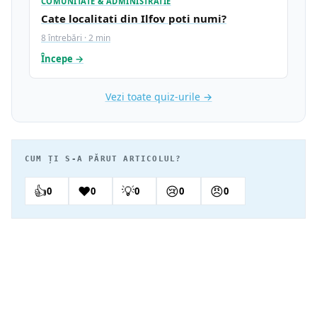
COMUNITATE & ADMINISTRATIE
Cate localitati din Ilfov poti numi?
8 întrebări · 2 min
Începe →
Vezi toate quiz-urile →
CUM ȚI S-A PĂRUT ARTICOLUL?
👍
❤️
💡
😢
😠
0
0
0
0
0