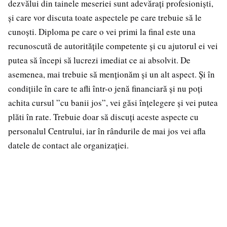
dezvălui din tainele meseriei sunt adevărați profesioniști,
și care vor discuta toate aspectele pe care trebuie să le
cunoști. Diploma pe care o vei primi la final este una
recunoscută de autoritățile competente și cu ajutorul ei vei
putea să începi să lucrezi imediat ce ai absolvit. De
asemenea, mai trebuie să menționăm și un alt aspect. Și în
condițiile în care te afli într-o jenă financiară și nu poți
achita cursul ”cu banii jos”, vei găsi înțelegere și vei putea
plăti în rate. Trebuie doar să discuți aceste aspecte cu
personalul Centrului, iar în rândurile de mai jos vei afla
datele de contact ale organizației.