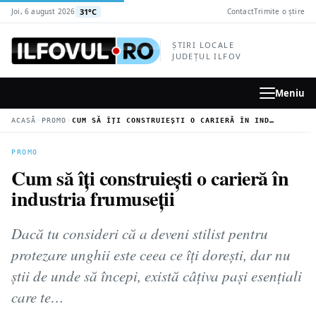
la
31°C
Joi, 6 august 2026
Contact
Trimite o știre
conținutul
principal
ȘTIRI LOCALE
JUDEȚUL ILFOV
Meniu
›
›
ACASĂ
PROMO
CUM SĂ ÎȚI CONSTRUIEȘTI O CARIERĂ ÎN INDUSTRIA FRUMUSEȚII
PROMO
Cum să îți construiești o carieră în
industria frumuseții
Dacă tu consideri că a deveni stilist pentru
protezare unghii este ceea ce îți dorești, dar nu
știi de unde să începi, există câțiva pași esențiali
care te…