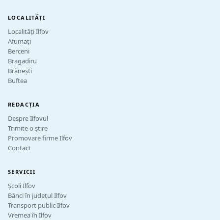
LOCALITĂȚI
Localități Ilfov
Afumați
Berceni
Bragadiru
Brănești
Buftea
REDACȚIA
Despre Ilfovul
Trimite o știre
Promovare firme Ilfov
Contact
SERVICII
Școli Ilfov
Bănci în județul Ilfov
Transport public Ilfov
Vremea în Ilfov