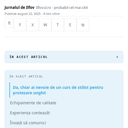
Jurnalul de Ilfov
Ilfovul.ro - probabil cel mai citit
Publicat
august 22, 2025
· 4 min citire
🔖
F
X
W
T
E
⧉
ÎN ACEST ARTICOL
▾
ÎN ACEST ARTICOL
Da, chiar ai nevoie de un curs de stilist pentru
protezare unghii
Echipamente de calitate
Experiența contează!
Învață să comunici