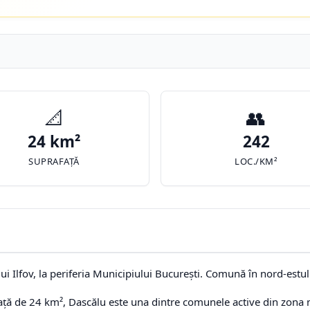
📐
👥
24 km²
242
SUPRAFAȚĂ
LOC./KM²
i Ilfov, la periferia Municipiului București. Comună în nord-estul 
față de 24 km², Dascălu este una dintre comunele active din zona m