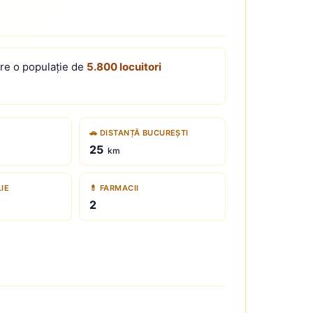
Are o populație de
5.800 locuitori
🚗 DISTANȚĂ BUCUREȘTI
25
km
LIE
💊 FARMACII
2