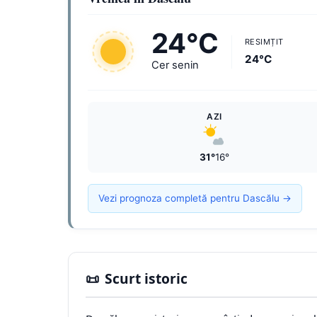
24°C
RESIMȚIT
24°C
Cer senin
AZI
31°
16°
Vezi prognoza completă pentru Dascălu →
📜
Scurt istoric