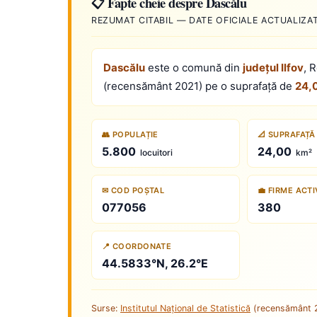
📋 Fapte cheie despre Dascălu
REZUMAT CITABIL — DATE OFICIALE ACTUALIZA
Dascălu
este o comună din
județul Ilfov
, 
(recensământ 2021) pe o suprafață de
24,
👥 POPULAȚIE
📐 SUPRAFAȚĂ
5.800
24,00
locuitori
km²
✉ COD POȘTAL
💼 FIRME ACT
077056
380
📍 COORDONATE
44.5833°N, 26.2°E
Surse:
Institutul Național de Statistică
(recensământ 