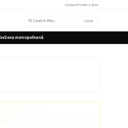
Contact
Trimite o știre
Caută
Caută
în
Ilfov
fov
Zona metropolitană