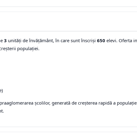
de
3
unități de învățământ, în care sunt înscriși
650
elevi. Oferta i
reșterii populației.
e)
aaglomerarea școlilor, generată de creșterea rapidă a populației.
t.