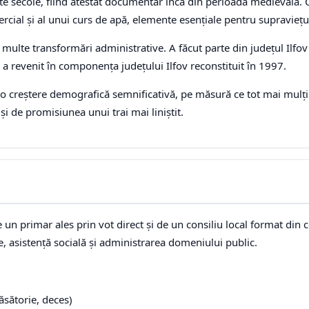
lte secole, fiind atestat documentar încă din perioada medievală. 
ercial și al unui curs de apă, elemente esențiale pentru supraviețu
ulte transformări administrative. A făcut parte din județul Ilfov î
a revenit în componența județului Ilfov reconstituit în 1997.
o creștere demografică semnificativă, pe măsură ce tot mai mulți
 și de promisiunea unui trai mai liniștit.
 primar ales prin vot direct și de un consiliu local format din con
te, asistență socială și administrarea domeniului public.
căsătorie, deces)