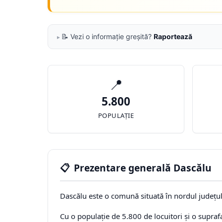
📝 Vezi o informație greșită?
Raportează
📍
5.800
POPULAȚIE
📋
Prezentare generală Dascălu
Dascălu este o comună situată în nordul județulu
Cu o populație de 5.800 de locuitori și o supra