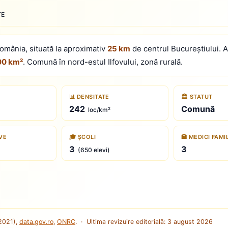
TE
România, situată la aproximativ
25 km
de centrul Bucureștiului. 
00 km²
. Comună în nord-estul Ilfovului, zonă rurală.
📊 DENSITATE
🏛 STATUT
242
Comună
loc/km²
IVE
🎓 ȘCOLI
🏥 MEDICI FAMI
3
3
(650 elevi)
2021),
data.gov.ro
,
ONRC
. · Ultima revizuire editorială:
3 august 2026