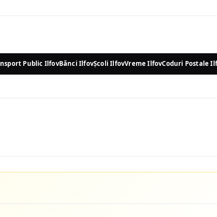
nsport Public Ilfov
Bănci Ilfov
Școli Ilfov
Vreme Ilfov
Coduri Postale Il