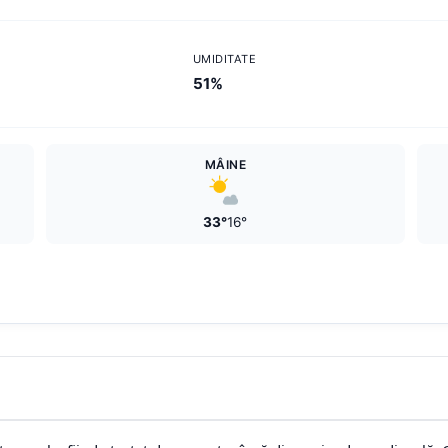
UMIDITATE
51%
MÂINE
33°
16°