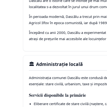
Dascălu are o istorie care se întinde pe mai mu
localitatea s-a dezvoltat în jurul unui drum com
În perioada modernă, Dascălu a trecut prin mai m
Agricol Ilfov în epoca comunistă, iar după 1989 
Începând cu anii 2000, Dascălu a experimentat 
atrași de prețurile mai accesibile ale locuințelor
🏛
Administrație locală
Administrația comunei Dascălu este condusă de un
esențiale: stare civilă, urbanism, taxe și impozi
Servicii disponibile la primărie
Eliberare certificate de stare civilă (naștere, 