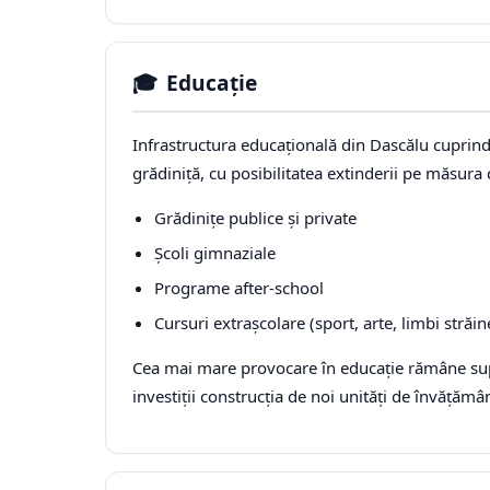
🎓
Educație
Infrastructura educațională din Dascălu cuprin
grădiniță, cu posibilitatea extinderii pe măsura c
Grădinițe publice și private
Școli gimnaziale
Programe after-school
Cursuri extrașcolare (sport, arte, limbi străin
Cea mai mare provocare în educație rămâne supr
investiții construcția de noi unități de învățămân