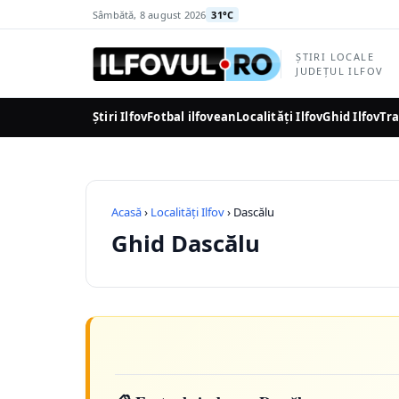
la
Sâmbătă, 8 august 2026
31°C
conținutul
principal
ȘTIRI LOCALE
JUDEȚUL ILFOV
Știri Ilfov
Fotbal ilfovean
Localități Ilfov
Ghid Ilfov
Tra
Acasă
›
Localități Ilfov
› Dascălu
Ghid Dascălu