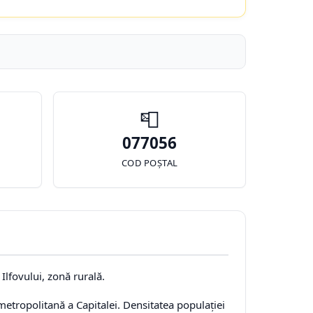
📮
077056
COD POȘTAL
Ilfovului, zonă rurală.
etropolitană a Capitalei. Densitatea populației