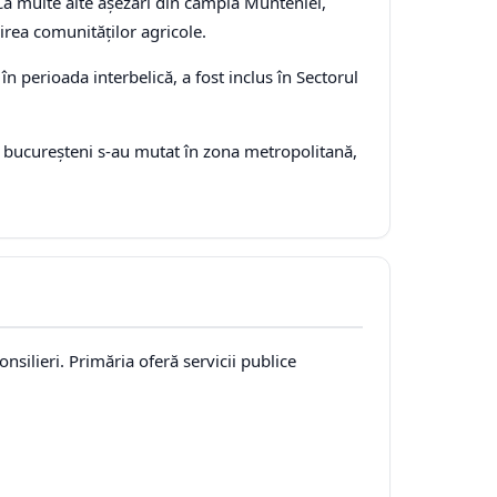
Ca multe alte așezări din câmpia Munteniei,
irea comunităților agricole.
n perioada interbelică, a fost inclus în Sectorul
 bucureșteni s-au mutat în zona metropolitană,
silieri. Primăria oferă servicii publice