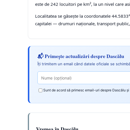
este de 242 locuitori pe km², la un nivel care asi
Localitatea se găsește la coordonatele 44.5833°N
capitalei — drumuri naționale, transport public, 
📬 Primește actualizări despre Dascălu
Îți trimitem un email când datele oficiale se schimb
Sunt de acord să primesc email-uri despre Dascălu și 
Vremea în Dascălu