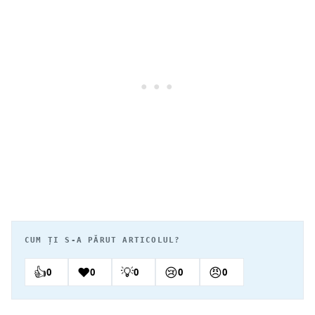
CUM ȚI S-A PĂRUT ARTICOLUL?
👍
❤️
💡
😢
😠
0
0
0
0
0