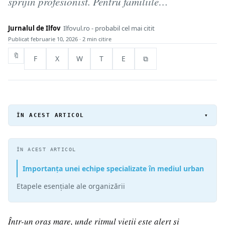
sprijin profesionist. Pentru familiile…
Jurnalul de Ilfov
Ilfovul.ro - probabil cel mai citit
Publicat
februarie 10, 2026
· 2 min citire
🔖
F
X
W
T
E
⧉
ÎN ACEST ARTICOL
▾
ÎN ACEST ARTICOL
Importanța unei echipe specializate în mediul urban
Etapele esențiale ale organizării
Într-un oraș mare, unde ritmul vieții este alert și