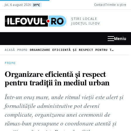
la
31°C
Joi, 6 august 2026
Contact
Trimite o știre
conținutul
principal
ȘTIRI LOCALE
JUDEȚUL ILFOV
Meniu
›
›
ACASĂ
PROMO
ORGANIZARE EFICIENTĂ ȘI RESPECT PENTRU TRADIȚII ÎN MEDIUL URBAN
PROMO
Organizare eficientă și respect
pentru tradiții în mediul urban
Într-un oraș mare, unde ritmul vieții este alert și
formalitățile administrative pot deveni
complicate, organizarea unei ceremonii de
rămas-bun presupune o coordonare atentă și