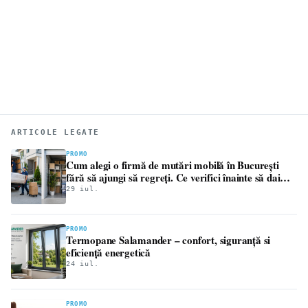
ARTICOLE LEGATE
PROMO
Cum alegi o firmă de mutări mobilă în București
fără să ajungi să regreți. Ce verifici înainte să dai
avansul
29 iul.
PROMO
Termopane Salamander – confort, siguranță si
eficiență energetică
24 iul.
PROMO