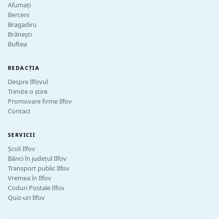
Afumați
Berceni
Bragadiru
Brănești
Buftea
REDACȚIA
Despre Ilfovul
Trimite o știre
Promovare firme Ilfov
Contact
SERVICII
Școli Ilfov
Bănci în județul Ilfov
Transport public Ilfov
Vremea în Ilfov
Coduri Postale Ilfov
Quiz-uri Ilfov