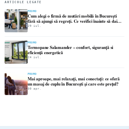
ARTICOLE LEGATE
PROMO
Cum alegi o firmă de mutări mobilă în București
fără să ajungi să regreți. Ce verifici înainte să dai
avansul
29 iul.
PROMO
Termopane Salamander – confort, siguranță si
eficiență energetică
24 iul.
PROMO
Mai aproape, mai relaxați, mai conectați: ce oferă
un masaj de cuplu în București și care este prețul?
30 apr.