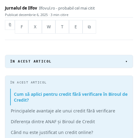
Jurnalul de Ilfov
Ilfovul.ro - probabil cel mai citit
Publicat
decembrie 6, 2025
· 3 min citire
🔖
F
X
W
T
E
⧉
ÎN ACEST ARTICOL
▾
ÎN ACEST ARTICOL
Cum să aplici pentru credit fără verificare în Biroul de
Credit?
Principalele avantaje ale unui credit fără verificare
Diferența dintre ANAF și Biroul de Credit
Când nu este justificat un credit online?