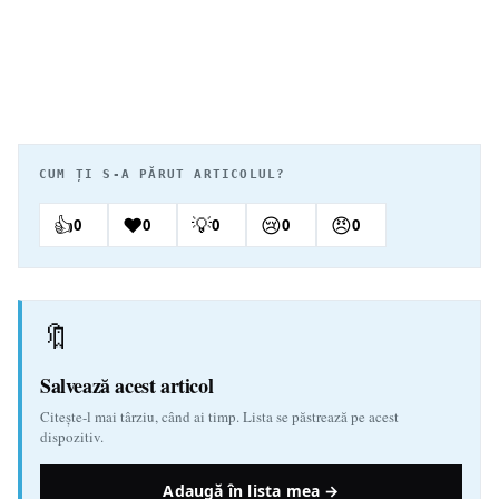
CUM ȚI S-A PĂRUT ARTICOLUL?
👍
❤️
💡
😢
😠
0
0
0
0
0
🔖
Salvează acest articol
Citește-l mai târziu, când ai timp. Lista se păstrează pe acest
dispozitiv.
Adaugă în lista mea →