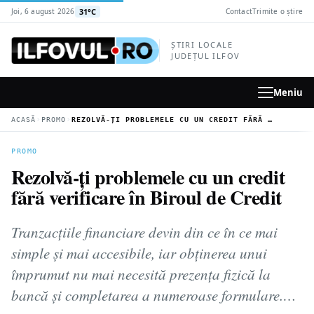
la
31°C
Joi, 6 august 2026
Contact
Trimite o știre
conținutul
principal
ȘTIRI LOCALE
JUDEȚUL ILFOV
Meniu
›
›
ACASĂ
PROMO
REZOLVĂ-ȚI PROBLEMELE CU UN CREDIT FĂRĂ VERIFICARE ÎN BIROUL DE CREDIT
PROMO
Rezolvă-ți problemele cu un credit
fără verificare în Biroul de Credit
Tranzacțiile financiare devin din ce în ce mai
simple și mai accesibile, iar obținerea unui
împrumut nu mai necesită prezența fizică la
bancă și completarea a numeroase formulare.…