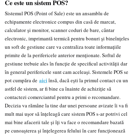
Ce este un sistem POS?
Sistemul POS (Point of Sale) este un ansamblu de
echipamente electronice compus din casă de marcat,
calculator și monitor, scanner coduri de bare, cântar
electronic, imprimantă termică pentru bonuri și bineînțeles
un soft de gestiune care va centraliza toate informațiile
primite de la perifericele anterior menționate. Softul de
gestiune trebuie ales în funcție de specificul activității dar
în general perifericele sunt cam aceleași. Sistemele POS se
aici
pot cumpăra de
însă, dacă ești la primul contact cu un
astfel de sistem, ar fi bine ca înainte de achiziție să
contactezi comerciantul pentru a primi o recomandare.
Decizia va rămâne la tine dar unei persoane avizate îi va fi
mult mai ușor să înțeleagă care sistem POS s-ar potrivi cel
mai bine afacerii tale și îți va face o recomandare bazată
pe cunoașterea și înțelegerea felului în care funcționează