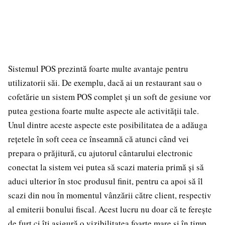
Sistemul POS prezintă foarte multe avantaje pentru
utilizatorii săi. De exemplu, dacă ai un restaurant sau o
cofetărie un sistem POS complet și un soft de gesiune vor
putea gestiona foarte multe aspecte ale activității tale.
Unul dintre aceste aspecte este posibilitatea de a adăuga
rețetele în soft ceea ce înseamnă că atunci când vei
prepara o prăjitură, cu ajutorul cântarului electronic
conectat la sistem vei putea să scazi materia primă și să
aduci ulterior în stoc produsul finit, pentru ca apoi să îl
scazi din nou în momentul vânzării către client, respectiv
al emiterii bonului fiscal. Acest lucru nu doar că te ferește
de furt ci îți asigură o vizibilitatea foarte mare și în timp