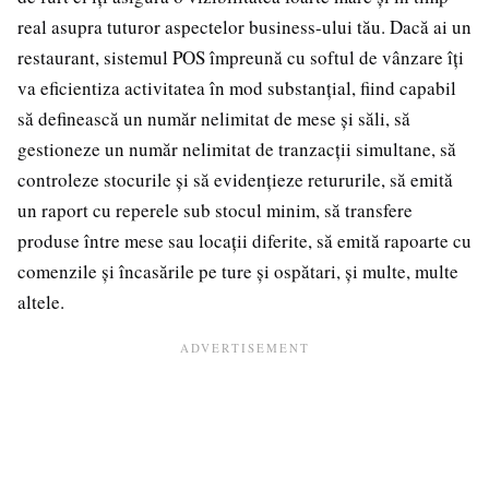
real asupra tuturor aspectelor business-ului tău. Dacă ai un
restaurant, sistemul POS împreună cu softul de vânzare îți
va eficientiza activitatea în mod substanțial, fiind capabil
să definească un număr nelimitat de mese și săli, să
gestioneze un număr nelimitat de tranzacții simultane, să
controleze stocurile și să evidențieze retururile, să emită
un raport cu reperele sub stocul minim, să transfere
produse între mese sau locații diferite, să emită rapoarte cu
comenzile și încasările pe ture și ospătari, și multe, multe
altele.