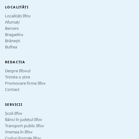
LOCALITĂȚI
Localități Ilfov
Afumați
Berceni
Bragadiru
Brănești
Buftea
REDACȚIA
Despre Ilfovul
Trimite o știre
Promovare firme Ilfov
Contact
SERVICII
Școli Ilfov
Bănci în județul Ilfov
Transport public Ilfov
Vremea în Ilfov
Coduri Postale Ilfov