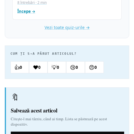
8 întrebări · 2 min
Începe →
Vezi toate quiz-urile →
CUM ȚI S-A PĂRUT ARTICOLUL?
👍
❤️
💡
😢
😠
0
0
0
0
0
🔖
Salvează acest articol
Citește-l mai târziu, când ai timp. Lista se păstrează pe acest
dispozitiv.