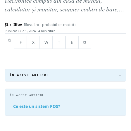
electronice compus din casă de marcat,
calculator și monitor, scanner coduri de bare,…
Știri Ilfov
Ilfovul.ro - probabil cel mai citit
Publicat
iulie 1, 2024
· 4 min citire
🔖
F
X
W
T
E
⧉
ÎN ACEST ARTICOL
▾
ÎN ACEST ARTICOL
Ce este un sistem POS?