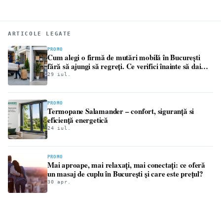
ARTICOLE LEGATE
PROMO
Cum alegi o firmă de mutări mobilă în București
fără să ajungi să regreți. Ce verifici înainte să dai
avansul
29 iul.
PROMO
Termopane Salamander – confort, siguranță si
eficiență energetică
24 iul.
PROMO
Mai aproape, mai relaxați, mai conectați: ce oferă
un masaj de cuplu în București și care este prețul?
30 apr.