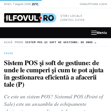
la
31°C
Vineri, 7 august 2026
Contact
Trimite o știre
conținutul
principal
ȘTIRI LOCALE
JUDEȚUL ILFOV
Meniu
›
›
ACASĂ
PROMO
SISTEM POS ȘI SOFT DE GESTIUNE: DE UNDE LE CUMPERI ȘI CUM TE POT AJUTA ÎN GESTIONAREA EFICIENTĂ A AFACERII TALE (P)
PROMO
Sistem POS și soft de gestiune: de
unde le cumperi și cum te pot ajuta
în gestionarea eficientă a afacerii
tale (P)
Ce este un sistem POS? Sistemul POS (Point of
Sale) este un ansamblu de echipamente