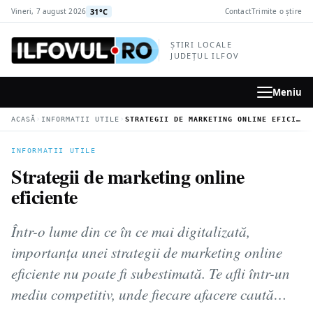
la
31°C
Vineri, 7 august 2026
Contact
Trimite o știre
conținutul
principal
ȘTIRI LOCALE
JUDEȚUL ILFOV
Meniu
›
›
ACASĂ
INFORMATII UTILE
STRATEGII DE MARKETING ONLINE EFICIENTE
INFORMATII UTILE
Strategii de marketing online
eficiente
Într-o lume din ce în ce mai digitalizată,
importanța unei strategii de marketing online
eficiente nu poate fi subestimată. Te afli într-un
mediu competitiv, unde fiecare afacere caută…