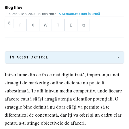
Blog Ilfov
Publicat
iulie 3, 2025
· 10 min citire ·
Actualizat
4 luni în urmă
🔖
F
X
W
T
E
⧉
ÎN ACEST ARTICOL
▾
Într-o lume din ce în ce mai digitalizată, importanța unei
strategii de marketing online eficiente nu poate fi
subestimată. Te afli într-un mediu competitiv, unde fiecare
afacere caută să își atragă atenția clienților potențiali. O
strategie bine definită nu doar că îți va permite să te
diferențiezi de concurență, dar îți va oferi și un cadru clar
pentru a-ți atinge obiectivele de afaceri.