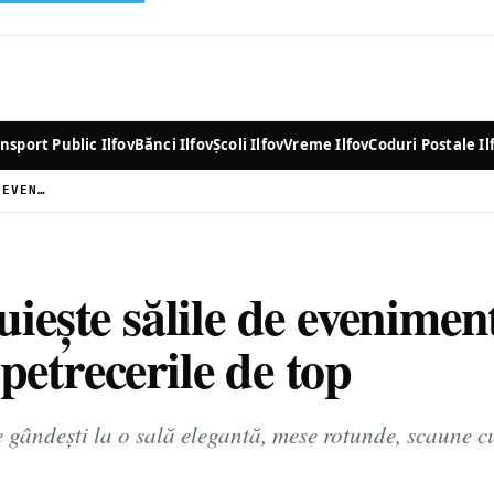
nsport Public Ilfov
Bănci Ilfov
Școli Ilfov
Vreme Ilfov
Coduri Postale Il
TRENDUL CARE ÎNLOCUIEȘTE SĂLILE DE EVENIMENTE: UNDE SE ORGANIZEAZĂ ACUM PETRECERILE DE TOP
uiește sălile de evenimen
etrecerile de top
e gândești la o sală elegantă, mese rotunde, scaune c