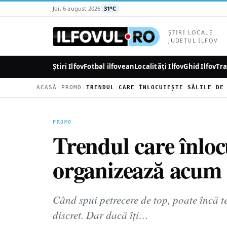
la
Joi, 6 august 2026
31°C
conținutul
principal
ȘTIRI LOCALE
JUDEȚUL ILFOV
Știri Ilfov
Fotbal ilfovean
Localități Ilfov
Ghid Ilfov
Tra
›
›
ACASĂ
PROMO
PROMO
Trendul care înloc
organizează acum p
Când spui petrecere de top, poate încă t
discret. Dar dacă îți…