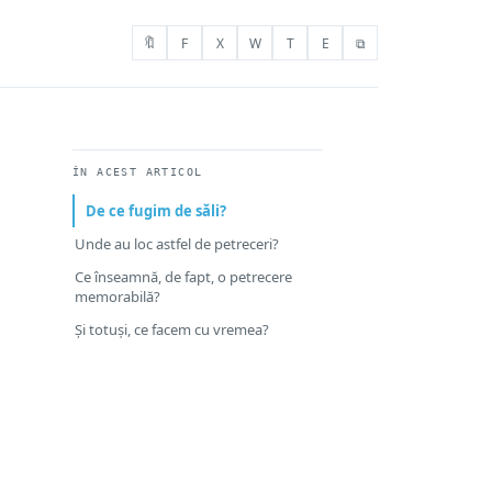
🔖
F
X
W
T
E
⧉
ÎN ACEST ARTICOL
De ce fugim de săli?
Unde au loc astfel de petreceri?
Ce înseamnă, de fapt, o petrecere
memorabilă?
Și totuși, ce facem cu vremea?