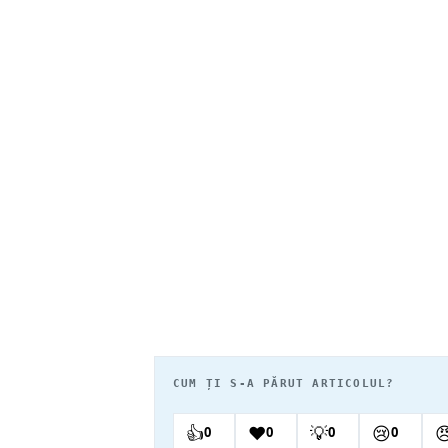
CUM ȚI S-A PĂRUT ARTICOLUL?
👍
❤️
💡
😢

0
0
0
0