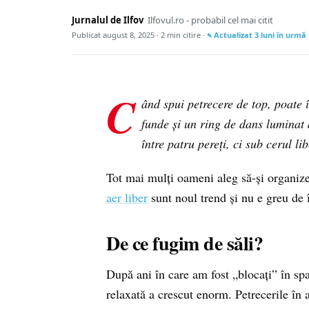
Jurnalul de Ilfov
Ilfovul.ro - probabil cel mai citit
Publicat
august 8, 2025
· 2 min citire ·
Actualizat
3 luni în urmă
C
ând spui petrecere de top, poate 
funde și un ring de dans luminat
între patru pereți, ci sub cerul li
Tot mai mulți oameni aleg să-și organiz
aer liber
sunt noul trend și nu e greu de î
De ce fugim de săli?
După ani în care am fost „blocați” în spaț
relaxată a crescut enorm. Petrecerile în 