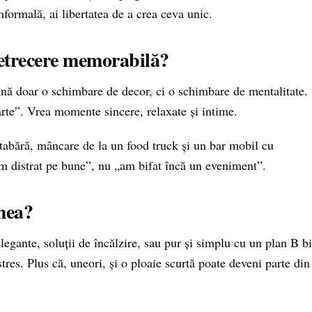
nformală, ai libertatea de a crea ceva unic.
petrecere memorabilă?
amnă doar o schimbare de decor, ci o schimbare de mentalitate.
arte”. Vrea momente sincere, relaxate și intime.
 tabără, mâncare de la un food truck și un bar mobil cu
am distrat pe bune”, nu „am bifat încă un eveniment”.
emea?
elegante, soluții de încălzire, sau pur și simplu cu un plan B b
tres. Plus că, uneori, și o ploaie scurtă poate deveni parte din