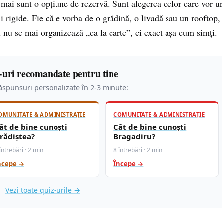
nu mai sunt o opțiune de rezervă. Sunt alegerea celor care vor u
i rigide. Fie că e vorba de o grădină, o livadă sau un rooftop,
i nu se mai organizează „ca la carte”, ci exact așa cum simți.
-uri recomandate pentru tine
spunsuri personalizate în 2-3 minute:
OMUNITATE & ADMINISTRAȚIE
COMUNITATE & ADMINISTRAȚIE
ât de bine cunoști
Cât de bine cunoști
rădiștea?
Bragadiru?
întrebări · 2 min
8 întrebări · 2 min
ncepe →
Începe →
Vezi toate quiz-urile →