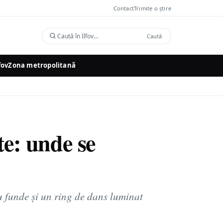
Contact
Trimite o știre
Caută
Caută
în
Ilfov
fov
Zona metropolitană
te: unde se
u funde și un ring de dans luminat