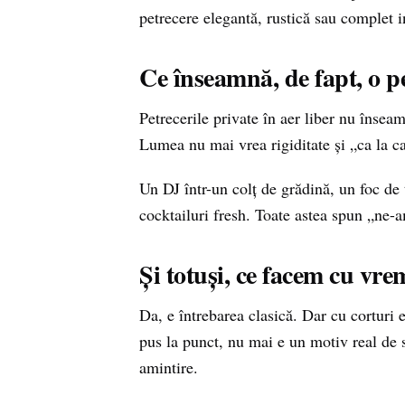
petrecere elegantă, rustică sau complet i
Ce înseamnă, de fapt, o 
Petrecerile private în aer liber nu înse
Lumea nu mai vrea rigiditate și „ca la c
Un DJ într-un colț de grădină, un foc de
cocktailuri fresh. Toate astea spun „ne-
Și totuși, ce facem cu vr
Da, e întrebarea clasică. Dar cu corturi 
pus la punct, nu mai e un motiv real de s
amintire.