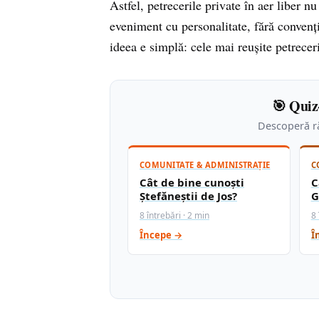
Astfel, petrecerile private în aer liber 
eveniment cu personalitate, fără convenți
ideea e simplă: cele mai reușite petrecer
🎯 Quiz
Descoperă ră
COMUNITATE & ADMINISTRAȚIE
C
Cât de bine cunoști
C
Ștefăneștii de Jos?
G
8 întrebări · 2 min
8 
Începe →
Î