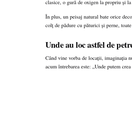
clasice, o gură de oxigen la propriu și la 
În plus, un peisaj natural bate orice dec
colț de pădure cu păturici și perne, toat
Unde au loc astfel de petr
Când vine vorba de locații, imaginația 
acum întrebarea este: „Unde putem crea 