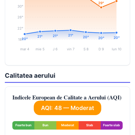
29°
30°
26°
22°
21°
21°
21°
20°
20°
20°
20°
18°
mar 4
mie 5
J 6
vin 7
S 8
D 9
lun 10
Calitatea aerului
Indicele European de Calitate a Aerului (AQI)
AQI: 48 — Moderat
Foarte bun
Bun
Moderat
Slab
Foarte slab