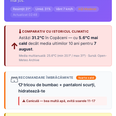
mai jos.
Resimțit 31°
Umid. 31%
Vânt 7 km/h
AQI Moderat
Actualizat 02:48
🌡 COMPARATIV CU ISTORICUL CLIMATIC
Astăzi
31.2°C
în Copăceni — cu
5.6°C mai
↑
cald
decât media ultimilor 10 ani pentru
7
august
.
Media multianuală: 25.6°C (min 20.1° / max 31°) · Sursă: Open-
Meteo Archive
🩳
RECOMANDARE ÎMBRĂCĂMINTE
foarte cald
👕 tricou de bumbac + pantaloni scurți,
hidratează-te
⚠ Caniculă — bea multă apă, evită soarele 11-17