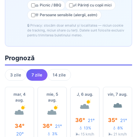
🧺 Picnic / BBQ
👶 Părinți cu copii mici
🌸 Persoane sensibile (alergii, astm)
🔒 Privacy: stocăm doar emailul și localitatea — niciun cookie
de tracking, niciun share cu terți. Datele sunt folosite exclusiv
pentru trimiterea buletinului meteo.
Prognoză
3 zile
7 zile
14 zile
mar, 4
mie, 5
J, 6 aug.
vin, 7 aug.
aug.
aug.
36°
35°
21°
21°
34°
36°
21°
💧 13%
💧 8%
20°
💧 3%
🌬 15 km/h
🌬 21 km/h