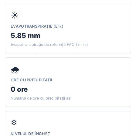
☀
EVAPOTRANSPIRAȚIE (ET₀)
5.85 mm
Evapotranspirație de referință FAO (zilnic)
🌧
ORE CU PRECIPITAȚII
0 ore
Numărul de ore cu precipitații azi
❄
NIVELUL DE ÎNGHEȚ