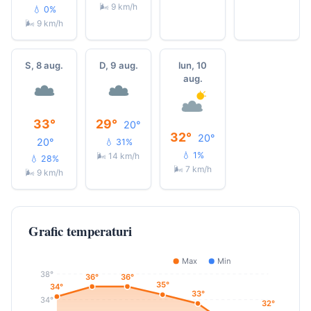
🌬 9 km/h
💧 0%
🌬 9 km/h
S, 8 aug.
D, 9 aug.
lun, 10
aug.
33°
29°
20°
32°
20°
20°
💧 31%
💧 1%
🌬 14 km/h
💧 28%
🌬 7 km/h
🌬 9 km/h
Grafic temperaturi
Max
Min
38°
36°
36°
35°
34°
33°
34°
32°