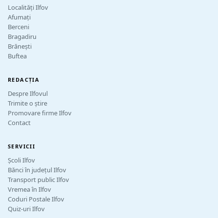
Localități Ilfov
Afumați
Berceni
Bragadiru
Brănești
Buftea
REDACȚIA
Despre Ilfovul
Trimite o știre
Promovare firme Ilfov
Contact
SERVICII
Școli Ilfov
Bănci în județul Ilfov
Transport public Ilfov
Vremea în Ilfov
Coduri Postale Ilfov
Quiz-uri Ilfov