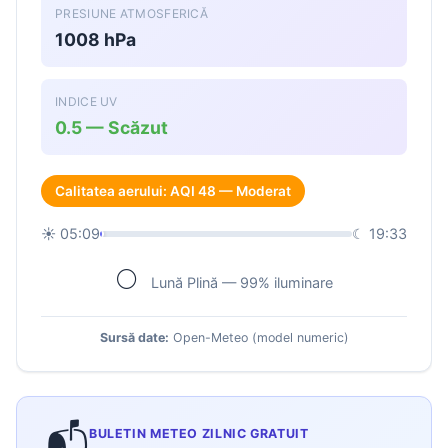
PRESIUNE ATMOSFERICĂ
1008 hPa
INDICE UV
0.5 — Scăzut
Calitatea aerului: AQI 48 — Moderat
☀ 05:09
☾ 19:33
🌕
Lună Plină — 99% iluminare
Sursă date:
Open-Meteo (model numeric)
📬
BULETIN METEO ZILNIC GRATUIT