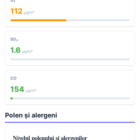
O₃
112
μg/m³
SO₂
1.6
μg/m³
CO
154
μg/m³
Polen și alergeni
Nivelul polenului și alergenilor