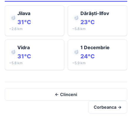
Jilava
Dărăști-Ilfov
31°C
23°C
~2.6 km
~5.8 km
Vidra
1 Decembrie
31°C
24°C
~5.8 km
~5.9 km
← Clinceni
Corbeanca →