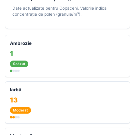
Date actualizate pentru Copăceni. Valorile indică
concentrația de polen (granule/m³).
Ambrozie
1
Scăzut
Iarbă
13
Moderat