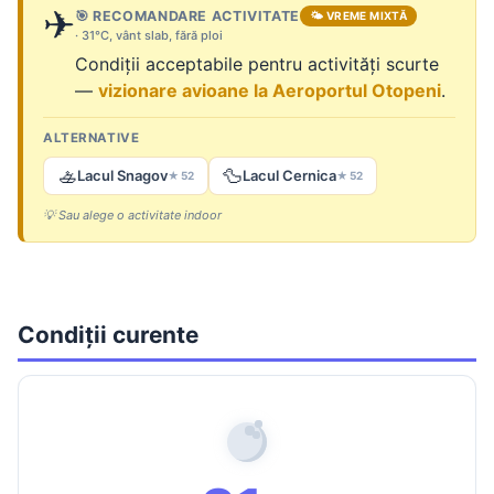
✈
🎯 RECOMANDARE ACTIVITATE
🌤 VREME MIXTĂ
· 31°C, vânt slab, fără ploi
Condiții acceptabile pentru activități scurte
—
vizionare avioane la Aeroportul Otopeni
.
ALTERNATIVE
🚣
🦆
Lacul Snagov
Lacul Cernica
★ 52
★ 52
💡 Sau alege o activitate indoor
Condiții curente