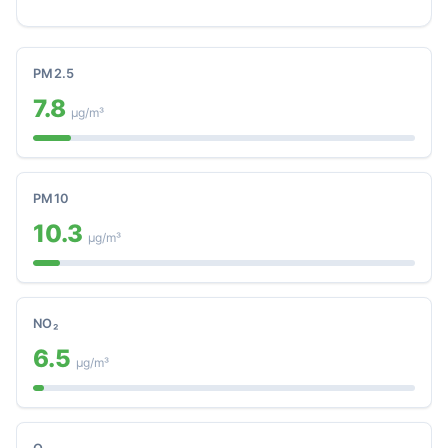
PM2.5
7.8
μg/m³
PM10
10.3
μg/m³
NO₂
6.5
μg/m³