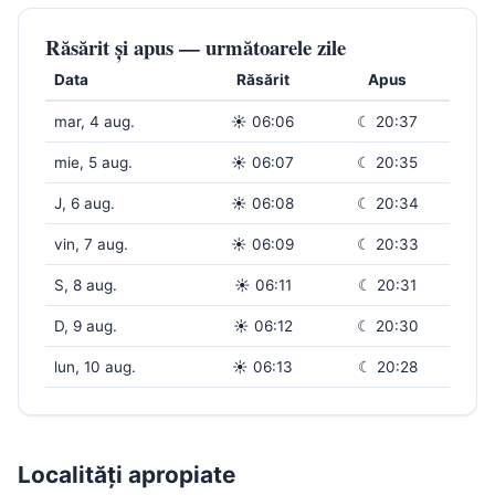
Răsărit și apus — următoarele zile
Data
Răsărit
Apus
mar, 4 aug.
☀ 06:06
☾ 20:37
mie, 5 aug.
☀ 06:07
☾ 20:35
J, 6 aug.
☀ 06:08
☾ 20:34
vin, 7 aug.
☀ 06:09
☾ 20:33
S, 8 aug.
☀ 06:11
☾ 20:31
D, 9 aug.
☀ 06:12
☾ 20:30
lun, 10 aug.
☀ 06:13
☾ 20:28
Localități apropiate