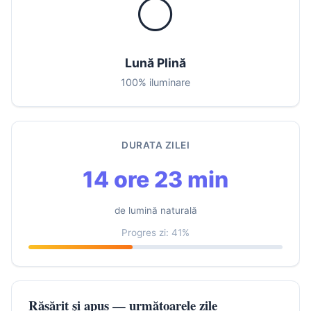
🌕
Lună Plină
100% iluminare
DURATA ZILEI
14 ore 23 min
de lumină naturală
Progres zi: 41%
Răsărit și apus — următoarele zile