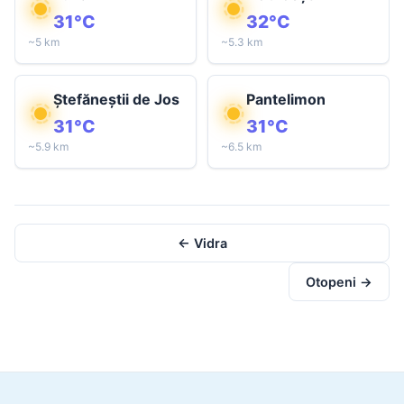
31°C
32°C
~5 km
~5.3 km
Ștefăneștii de Jos
Pantelimon
31°C
31°C
~5.9 km
~6.5 km
← Vidra
Otopeni →