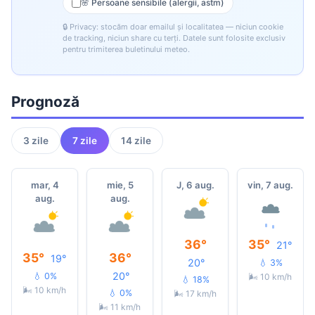
🌸 Persoane sensibile (alergii, astm)
🔒 Privacy: stocăm doar emailul și localitatea — niciun cookie
de tracking, niciun share cu terți. Datele sunt folosite exclusiv
pentru trimiterea buletinului meteo.
Prognoză
3 zile
7 zile
14 zile
mar, 4
mie, 5
J, 6 aug.
vin, 7 aug.
aug.
aug.
36°
35°
21°
35°
36°
19°
20°
💧 3%
20°
💧 0%
🌬 10 km/h
💧 18%
🌬 10 km/h
💧 0%
🌬 17 km/h
🌬 11 km/h