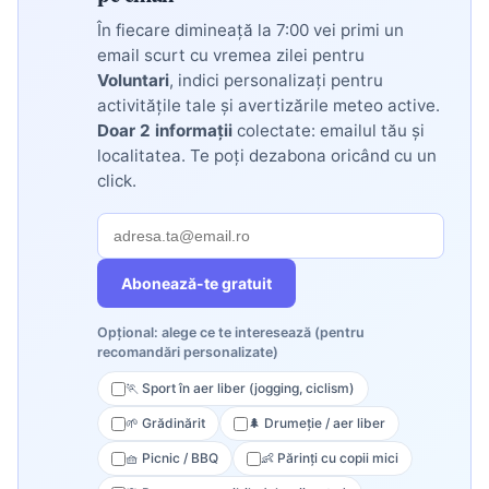
În fiecare dimineață la 7:00 vei primi un
email scurt cu vremea zilei pentru
Voluntari
, indici personalizați pentru
activitățile tale și avertizările meteo active.
Doar 2 informații
colectate: emailul tău și
localitatea. Te poți dezabona oricând cu un
click.
Abonează-te gratuit
Opțional: alege ce te interesează (pentru
recomandări personalizate)
🏃 Sport în aer liber (jogging, ciclism)
🌱 Grădinărit
🌲 Drumeție / aer liber
🧺 Picnic / BBQ
👶 Părinți cu copii mici