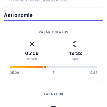
Altitudinea la care temperatura ajunge la 0°C
Astronomie
RĂSĂRIT ȘI APUS
☀
☾
05:09
19:32
Răsărit
Apus
05:09
Zi
19:32
FAZA LUNII