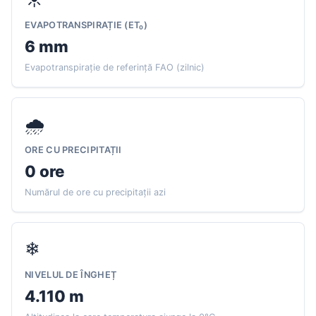
EVAPOTRANSPIRAȚIE (ET₀)
6 mm
Evapotranspirație de referință FAO (zilnic)
🌧
ORE CU PRECIPITAȚII
0 ore
Numărul de ore cu precipitații azi
❄
NIVELUL DE ÎNGHEȚ
4.110 m