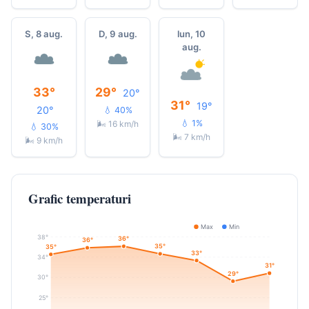
S, 8 aug.
D, 9 aug.
lun, 10
aug.
33°
29°
20°
31°
19°
20°
💧 40%
💧 1%
🌬 16 km/h
💧 30%
🌬 7 km/h
🌬 9 km/h
Grafic temperaturi
Max
Min
38°
36°
36°
35°
35°
33°
34°
31°
29°
30°
25°