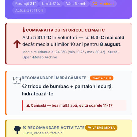
Resimțit 31°
Umid. 31%
Vânt 6 km/h
AQI Moderat
Actualizat 11:04
🌡 COMPARATIV CU ISTORICUL CLIMATIC
Astăzi
31.1°C
în Voluntari — cu
6.3°C mai cald
↑
decât media ultimilor 10 ani pentru
8 august
.
Media multianuală: 24.8°C (min 19.2° / max 30.4°) · Sursă:
Open-Meteo Archive
🩳
RECOMANDARE ÎMBRĂCĂMINTE
foarte cald
👕 tricou de bumbac + pantaloni scurți,
hidratează-te
⚠ Caniculă — bea multă apă, evită soarele 11-17
🌳
🎯 RECOMANDARE ACTIVITATE
🌤 VREME MIXTĂ
· 31°C, vânt slab, fără ploi