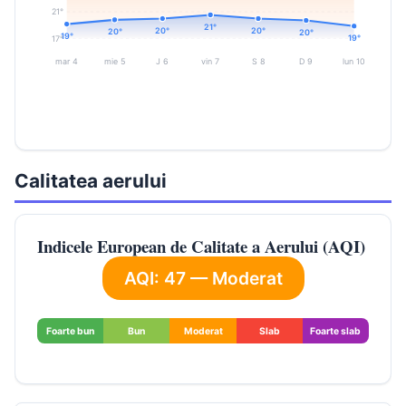
21°
21°
20°
20°
20°
20°
19°
19°
17°
mar 4
mie 5
J 6
vin 7
S 8
D 9
lun 10
Calitatea aerului
Indicele European de Calitate a Aerului (AQI)
AQI: 47 — Moderat
Foarte bun
Bun
Moderat
Slab
Foarte slab