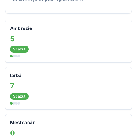
Ambrozie
5
Scăzut
Iarbă
7
Scăzut
Mesteacăn
0