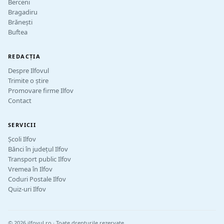
Berceni
Bragadiru
Brănești
Buftea
REDACȚIA
Despre Ilfovul
Trimite o știre
Promovare firme Ilfov
Contact
SERVICII
Școli Ilfov
Bănci în județul Ilfov
Transport public Ilfov
Vremea în Ilfov
Coduri Postale Ilfov
Quiz-uri Ilfov
© 2026 ilfovul.ro · Toate drepturile rezervate