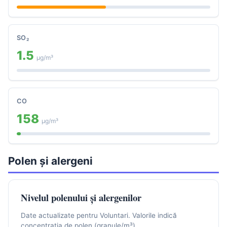
SO₂
1.5
μg/m³
CO
158
μg/m³
Polen și alergeni
Nivelul polenului și alergenilor
Date actualizate pentru Voluntari. Valorile indică
concentrația de polen (granule/m³).