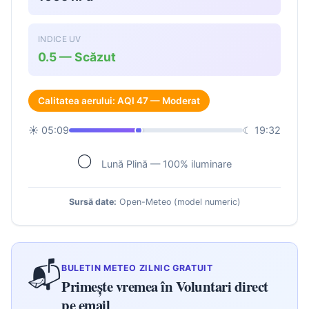
INDICE UV
0.5 — Scăzut
Calitatea aerului: AQI 47 — Moderat
☀ 05:09
☾ 19:32
🌕
Lună Plină — 100% iluminare
Sursă date:
Open-Meteo (model numeric)
📬
BULETIN METEO ZILNIC GRATUIT
Primește vremea în Voluntari direct
pe email