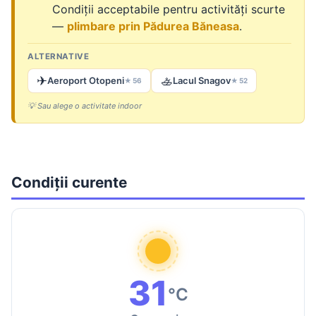
Condiții acceptabile pentru activități scurte
—
plimbare prin Pădurea Băneasa
.
ALTERNATIVE
✈
🚣
Aeroport Otopeni
Lacul Snagov
★ 56
★ 52
💡 Sau alege o activitate indoor
Condiții curente
31
°C