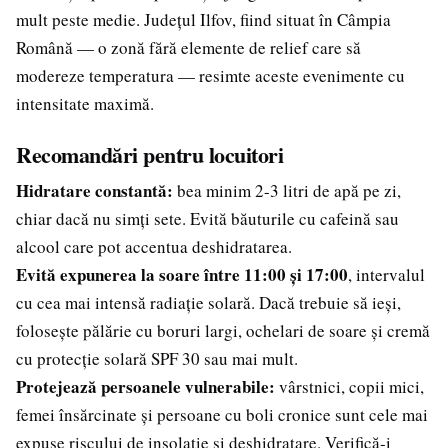
mult peste medie. Județul Ilfov, fiind situat în Câmpia
Română — o zonă fără elemente de relief care să
modereze temperatura — resimte aceste evenimente cu
intensitate maximă.
Recomandări pentru locuitori
Hidratare constantă:
bea minim 2-3 litri de apă pe zi,
chiar dacă nu simți sete. Evită băuturile cu cafeină sau
alcool care pot accentua deshidratarea.
Evită expunerea la soare între 11:00 și 17:00
, intervalul
cu cea mai intensă radiație solară. Dacă trebuie să ieși,
folosește pălărie cu boruri largi, ochelari de soare și cremă
cu protecție solară SPF 30 sau mai mult.
Protejează persoanele vulnerabile:
vârstnici, copii mici,
femei însărcinate și persoane cu boli cronice sunt cele mai
expuse riscului de insolație și deshidratare. Verifică-i