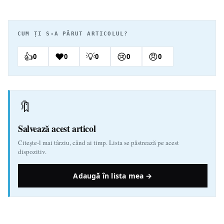
CUM ȚI S-A PĂRUT ARTICOLUL?
👍
❤️
💡
😢
😠
0
0
0
0
0
🔖
Salvează acest articol
Citește-l mai târziu, când ai timp. Lista se păstrează pe acest
dispozitiv.
Adaugă în lista mea →