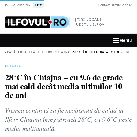
la
31°C
Joi, 6 august 2026
Contact
Trimite o știre
conținutul
principal
ȘTIRI LOCALE
JUDEȚUL ILFOV
Meniu
›
›
›
ACASĂ
LOCALITĂȚI ILFOV
CHIAJNA
28°C ÎN CHIAJNA – CU 9.6 DE GRADE MAI CALD DECÂT MEDIA ULTIMILOR 10 DE ANI
CHIAJNA
28°C în Chiajna – cu 9.6 de grade
mai cald decât media ultimilor 10
de ani
Vremea continuă să fie neobișnuit de caldă în
Ilfov: Chiajna înregistrează 28°C, cu 9.6°C peste
media multianuală.