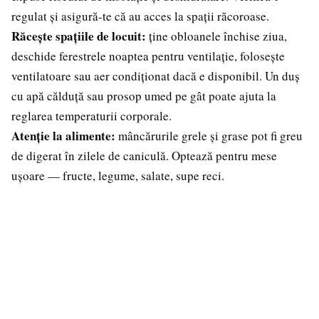
regulat și asigură-te că au acces la spații răcoroase.
Răcește spațiile de locuit:
ține obloanele închise ziua,
deschide ferestrele noaptea pentru ventilație, folosește
ventilatoare sau aer condiționat dacă e disponibil. Un duș
cu apă călduță sau prosop umed pe gât poate ajuta la
reglarea temperaturii corporale.
Atenție la alimente:
mâncărurile grele și grase pot fi greu
de digerat în zilele de caniculă. Optează pentru mese
ușoare — fructe, legume, salate, supe reci.