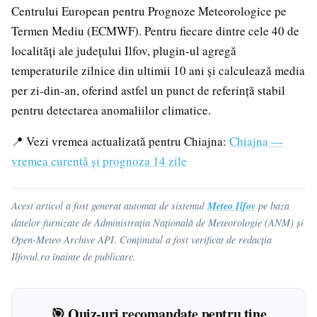
Centrului European pentru Prognoze Meteorologice pe
Termen Mediu (ECMWF). Pentru fiecare dintre cele 40 de
localități ale județului Ilfov, plugin-ul agregă
temperaturile zilnice din ultimii 10 ani și calculează media
per zi-din-an, oferind astfel un punct de referință stabil
pentru detectarea anomaliilor climatice.
📍 Vezi vremea actualizată pentru Chiajna:
Chiajna —
vremea curentă și prognoza 14 zile
Meteo Ilfov
Acest articol a fost generat automat de sistemul
pe baza
datelor furnizate de Administrația Națională de Meteorologie (ANM) și
Open-Meteo Archive API. Conținutul a fost verificat de redacția
Ilfovul.ro înainte de publicare.
🎯 Quiz-uri recomandate pentru tine