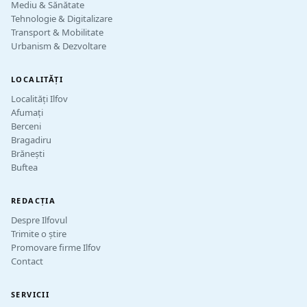
Mediu & Sănătate
Tehnologie & Digitalizare
Transport & Mobilitate
Urbanism & Dezvoltare
LOCALITĂȚI
Localități Ilfov
Afumați
Berceni
Bragadiru
Brănești
Buftea
REDACȚIA
Despre Ilfovul
Trimite o știre
Promovare firme Ilfov
Contact
SERVICII