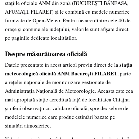
stațiile oficiale ANM din zonă (BUCUREȘTI BĂNEASA,
AFUMAȚI, FILARET) și le combină cu modele numerice
furnizate de Open-Meteo. Pentru fiecare dintre cele 40 de
orașe și comune ale județului, valorile sunt afișate direct
pe paginile dedicate localităților.
Despre măsurătoarea oficială
stația
Datele prezentate în acest articol provin direct de la
meteorologică oficială ANM București FILARET
, parte
a rețelei naționale de monitorizare gestionate de
Administrația Națională de Meteorologie. Aceasta este cea
mai apropiată stație acreditată față de localitatea Chiajna
și oferă observații cu validare oficială, spre deosebire de
modelele numerice care produc estimări bazate pe
simulări atmosferice.