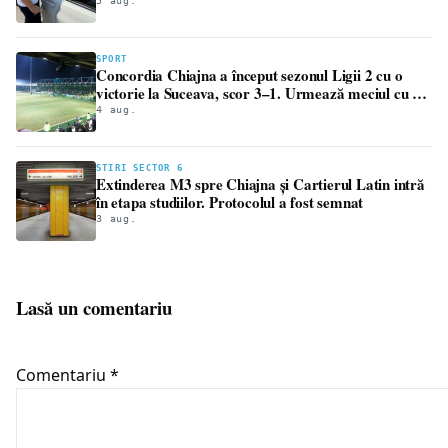
publice
5 aug.
SPORT
Concordia Chiajna a început sezonul Ligii 2 cu o
victorie la Suceava, scor 3–1. Urmează meciul cu FC
Bihor
4 aug.
STIRI SECTOR 6
Extinderea M3 spre Chiajna și Cartierul Latin intră
în etapa studiilor. Protocolul a fost semnat
3 aug.
Lasă un comentariu
Comentariu
*