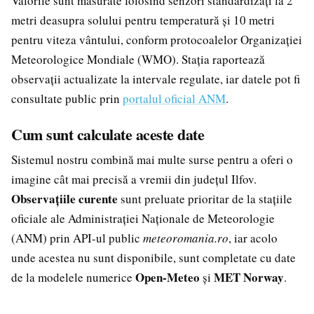
Valorile sunt măsurate folosind senzori standardizați la 2
metri deasupra solului pentru temperatură și 10 metri
pentru viteza vântului, conform protocoalelor Organizației
Meteorologice Mondiale (WMO). Stația raportează
observații actualizate la intervale regulate, iar datele pot fi
consultate public prin
portalul oficial ANM
.
Cum sunt calculate aceste date
Sistemul nostru combină mai multe surse pentru a oferi o
imagine cât mai precisă a vremii din județul Ilfov.
Observațiile curente
sunt preluate prioritar de la stațiile
oficiale ale Administrației Naționale de Meteorologie
(ANM) prin API-ul public
meteoromania.ro
, iar acolo
unde acestea nu sunt disponibile, sunt completate cu date
Open-Meteo
MET Norway
de la modelele numerice
și
.