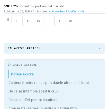
Știri Ilfov
Ilfovul.ro - probabil cel mai citit
Publicat
mai 26, 2026
· 4 min citire ·
Actualizat
2 luni în urmă
🔖
F
X
W
T
E
⧉
ÎN ACEST ARTICOL
▾
ÎN ACEST ARTICOL
Datele exacte
Context istoric: ce ne spun datele ultimilor 10 ani
De ce se întâmplă acest lucru?
Recomandări pentru locuitori
Cum arată vremea în restul județului Ilfov