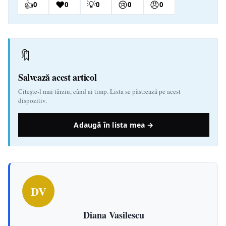
👍
❤️
💡
😢
😠
0
0
0
0
0
🔖
Salvează acest articol
Citește-l mai târziu, când ai timp. Lista se păstrează pe acest
dispozitiv.
Adaugă în lista mea →
DV
Diana Vasilescu