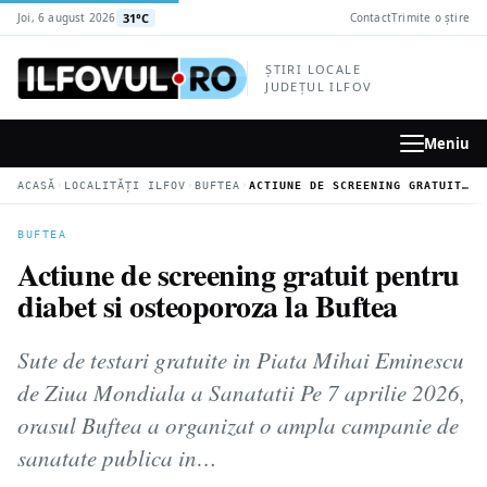
la
31°C
Joi, 6 august 2026
Contact
Trimite o știre
conținutul
principal
ȘTIRI LOCALE
JUDEȚUL ILFOV
Meniu
›
›
›
ACASĂ
LOCALITĂȚI ILFOV
BUFTEA
ACTIUNE DE SCREENING GRATUIT PENTRU DIABET SI OSTEOPOROZA LA BUFTEA
BUFTEA
Actiune de screening gratuit pentru
diabet si osteoporoza la Buftea
Sute de testari gratuite in Piata Mihai Eminescu
de Ziua Mondiala a Sanatatii Pe 7 aprilie 2026,
orasul Buftea a organizat o ampla campanie de
sanatate publica in…