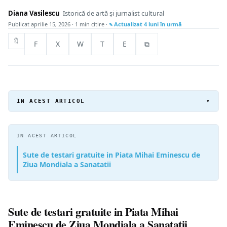
Diana Vasilescu
Istorică de artă și jurnalist cultural
Publicat
aprilie 15, 2026
· 1 min citire ·
Actualizat
4 luni în urmă
🔖
F
X
W
T
E
⧉
ÎN ACEST ARTICOL
▾
ÎN ACEST ARTICOL
Sute de testari gratuite in Piata Mihai Eminescu de
Ziua Mondiala a Sanatatii
Sute de testari gratuite in Piata Mihai
Eminescu de Ziua Mondiala a Sanatatii