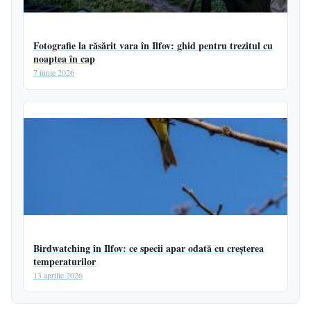
Fotografie la răsărit vara în Ilfov: ghid pentru trezitul cu
noaptea în cap
7 iunie 2026
Birdwatching în Ilfov: ce specii apar odată cu creșterea
temperaturilor
13 aprilie 2026