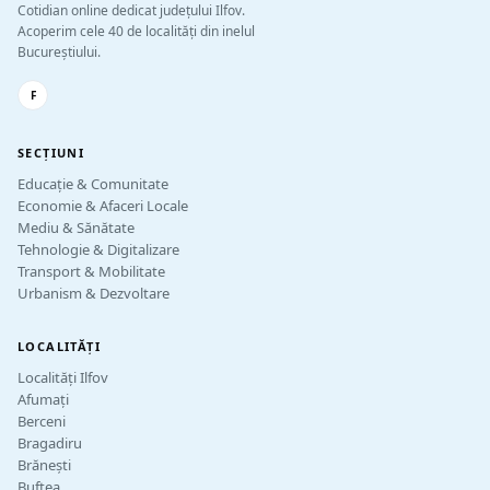
Cotidian online dedicat județului Ilfov.
Acoperim cele 40 de localități din inelul
Bucureștiului.
F
SECȚIUNI
Educație & Comunitate
Economie & Afaceri Locale
Mediu & Sănătate
Tehnologie & Digitalizare
Transport & Mobilitate
Urbanism & Dezvoltare
LOCALITĂȚI
Localități Ilfov
Afumați
Berceni
Bragadiru
Brănești
Buftea