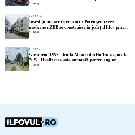
Gara de Nord – Chitila – Scroviștea
5 aug.
CHITILA
Investiții majore în educație: Patru școli verzi
moderne nZEB se construiesc în județul Ilfov prin
PNRR
5 aug.
BUFTEA
Giratoriul DN7–strada Milano din Buftea a ajuns la
70%. Finalizarea este anunțată pentru august
3 aug.