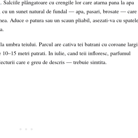
a
. Salciile plângatoare cu crengile lor care atarna pana la apa
, cu un sunet natural de fundal — apa, pasari, brosate — care
nea. Aduce o patura sau un scaun pliabil, asezati-va cu spatel
ta.
 umbra teiului. Parcul are cativa tei batrani cu coroane largi
10–15 metri patrati. In iulie, cand teii infloresc, parfumul
ecturii care e greu de descris — trebuie simtita.