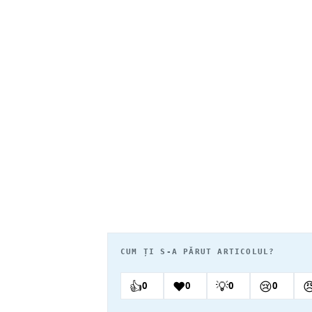
CUM ȚI S-A PĂRUT ARTICOLUL?
👍
❤️
💡
😢

0
0
0
0