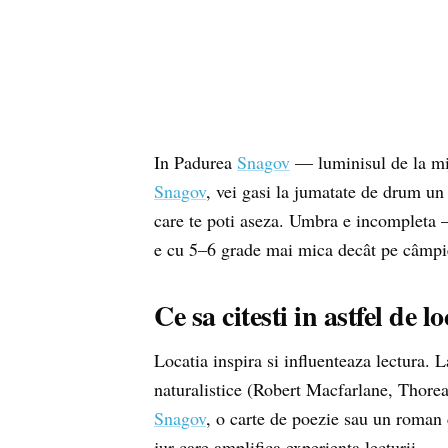
In Padurea
Snagov
— luminisul de la mij
Snagov
, vei gasi la jumatate de drum u
care te poti aseza. Umbra e incompleta 
e cu 5–6 grade mai mica decât pe câmpie.
Ce sa citesti in astfel de l
Locatia inspira si influenteaza lectura. 
naturalistice (Robert Macfarlane, Thorea
Snagov
, o carte de poezie sau un roman 
jur care amplifica experienta lecturii.