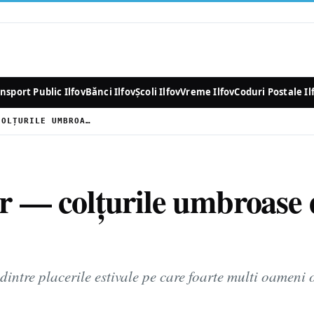
nsport Public Ilfov
Bănci Ilfov
Școli Ilfov
Vreme Ilfov
Coduri Postale Il
LECTURA ÎN AER LIBER — COLȚURILE UMBROASE DIN ILFOV RECOMANDATE
er — colțurile umbroase 
dintre placerile estivale pe care foarte multi oameni 