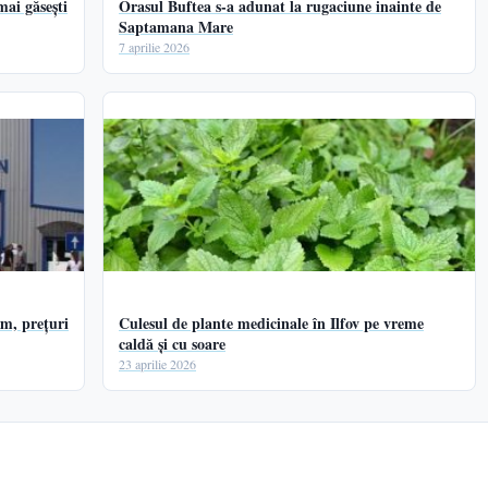
ai găsești
Orasul Buftea s-a adunat la rugaciune inainte de
Saptamana Mare
7 aprilie 2026
am, prețuri
Culesul de plante medicinale în Ilfov pe vreme
caldă și cu soare
23 aprilie 2026