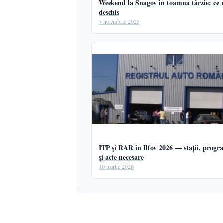
Weekend la Snagov în toamna târzie: ce m
deschis
7 noiembrie 2025
ITP și RAR în Ilfov 2026 — stații, progr
și acte necesare
10 martie 2026