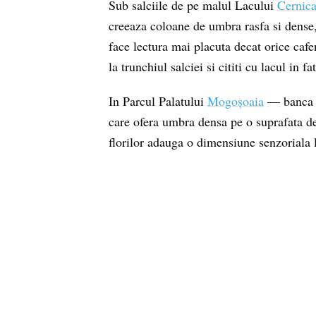
Sub salciile de pe malul Lacului
Cernic
creeaza coloane de umbra rasfa si dense
face lectura mai placuta decat orice cafe
la trunchiul salciei si cititi cu lacul in fa
In Parcul Palatului
Mogoșoaia
— banca la
care ofera umbra densa pe o suprafata de 
florilor adauga o dimensiune senzoriala l