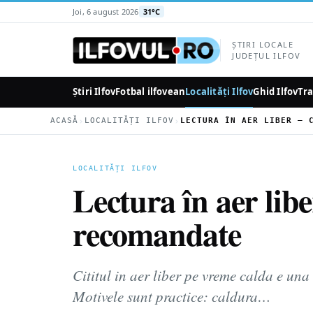
la
Joi, 6 august 2026
31°C
conținutul
principal
ȘTIRI LOCALE
JUDEȚUL ILFOV
Știri Ilfov
Fotbal ilfovean
Localități Ilfov
Ghid Ilfov
Tra
›
›
ACASĂ
LOCALITĂȚI ILFOV
LOCALITĂȚI ILFOV
Lectura în aer lib
recomandate
Cititul in aer liber pe vreme calda e una 
Motivele sunt practice: caldura…