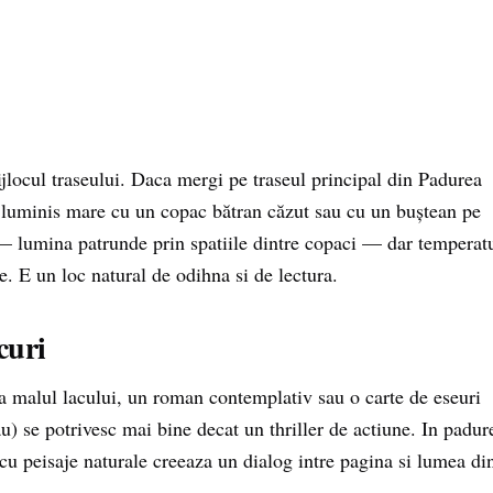
locul traseului. Daca mergi pe traseul principal din Padurea
n luminis mare cu un copac bătran căzut sau cu un buştean pe
— lumina patrunde prin spatiile dintre copaci — dar temperat
 E un loc natural de odihna si de lectura.
ocuri
La malul lacului, un roman contemplativ sau o carte de eseuri
u) se potrivesc mai bine decat un thriller de actiune. In padur
cu peisaje naturale creeaza un dialog intre pagina si lumea di