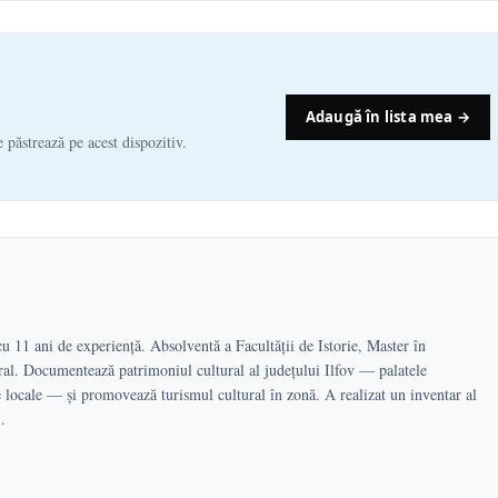
Adaugă în lista mea →
e păstrează pe acest dispozitiv.
l cu 11 ani de experiență. Absolventă a Facultății de Istorie, Master în
l. Documentează patrimoniul cultural al județului Ilfov — palatele
le locale — și promovează turismul cultural în zonă. A realizat un inventar al
…