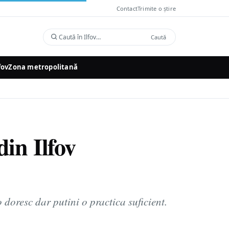
Contact
Trimite o știre
Caută
Caută
în
Ilfov
fov
Zona metropolitană
din Ilfov
o doresc dar putini o practica suficient.