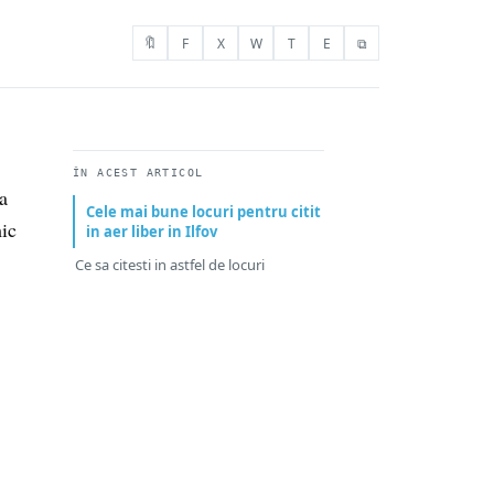
🔖
F
X
W
T
E
⧉
ÎN ACEST ARTICOL
a
Cele mai bune locuri pentru citit
mic
in aer liber in Ilfov
Ce sa citesti in astfel de locuri