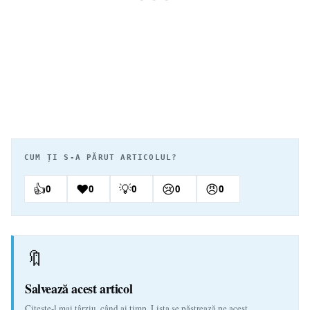
CUM ȚI S-A PĂRUT ARTICOLUL?
👍
❤️
💡
😢
😠
0
0
0
0
0
🔖
Salvează acest articol
Citește-l mai târziu, când ai timp. Lista se păstrează pe acest