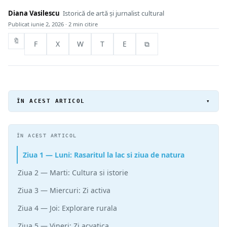
Diana Vasilescu
Istorică de artă și jurnalist cultural
Publicat
iunie 2, 2026
· 2 min citire
🔖
F
X
W
T
E
⧉
ÎN ACEST ARTICOL
▾
ÎN ACEST ARTICOL
Ziua 1 — Luni: Rasaritul la lac si ziua de natura
Ziua 2 — Marti: Cultura si istorie
Ziua 3 — Miercuri: Zi activa
Ziua 4 — Joi: Explorare rurala
Ziua 5 — Vineri: Zi acvatica