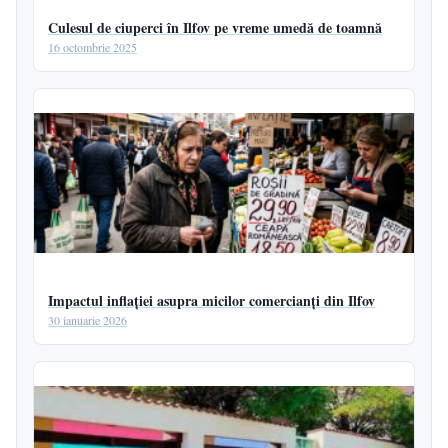
Culesul de ciuperci în Ilfov pe vreme umedă de toamnă
16 octombrie 2025
Impactul inflației asupra micilor comercianți din Ilfov
30 ianuarie 2026