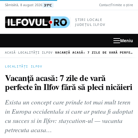
la
31°C
Sâmbătă, 8 august 2026
Contact
Trimite o știre
conținutul
principal
ȘTIRI LOCALE
JUDEȚUL ILFOV
Meniu
›
›
ACASĂ
LOCALITĂȚI ILFOV
VACANȚĂ ACASĂ: 7 ZILE DE VARĂ PERFECTE ÎN ILFOV FĂRĂ SĂ PLECI NICĂIERI
LOCALITĂȚI ILFOV
Vacanță acasă: 7 zile de vară
perfecte în Ilfov fără să pleci nicăieri
Exista un concept care prinde tot mai mult teren
in Europa occidentala si care ar putea fi adoptat
cu succes si in Ilfov: staycation-ul — vacanta
petrecuta acasa…