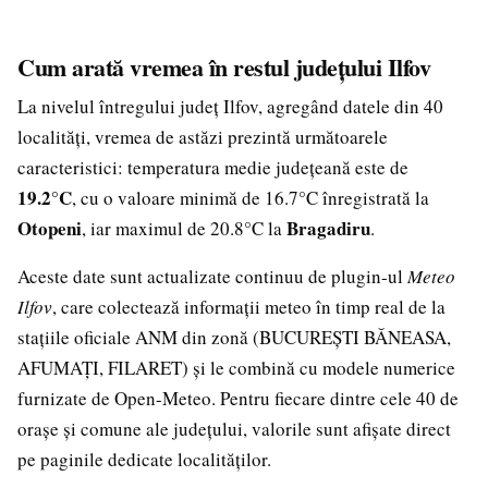
Cum arată vremea în restul județului Ilfov
La nivelul întregului județ Ilfov, agregând datele din 40
localități, vremea de astăzi prezintă următoarele
caracteristici: temperatura medie județeană este de
19.2°C
, cu o valoare minimă de 16.7°C înregistrată la
Otopeni
Bragadiru
, iar maximul de 20.8°C la
.
Aceste date sunt actualizate continuu de plugin-ul
Meteo
Ilfov
, care colectează informații meteo în timp real de la
stațiile oficiale ANM din zonă (BUCUREȘTI BĂNEASA,
AFUMAȚI, FILARET) și le combină cu modele numerice
furnizate de Open-Meteo. Pentru fiecare dintre cele 40 de
orașe și comune ale județului, valorile sunt afișate direct
pe paginile dedicate localităților.