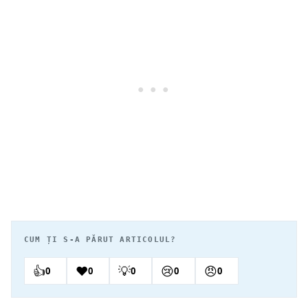
CUM ȚI S-A PĂRUT ARTICOLUL?
👍
❤️
💡
😢
😠
0
0
0
0
0