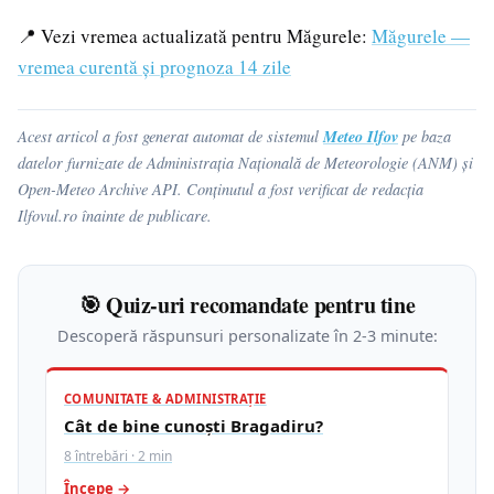
📍 Vezi vremea actualizată pentru Măgurele:
Măgurele —
vremea curentă și prognoza 14 zile
Meteo Ilfov
Acest articol a fost generat automat de sistemul
pe baza
datelor furnizate de Administrația Națională de Meteorologie (ANM) și
Open-Meteo Archive API. Conținutul a fost verificat de redacția
Ilfovul.ro înainte de publicare.
🎯 Quiz-uri recomandate pentru tine
Descoperă răspunsuri personalizate în 2-3 minute:
COMUNITATE & ADMINISTRAȚIE
Cât de bine cunoști Bragadiru?
8 întrebări · 2 min
Începe →