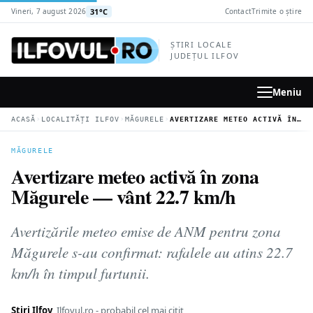
la
31°C
Vineri, 7 august 2026
Contact
Trimite o știre
conținutul
principal
ȘTIRI LOCALE
JUDEȚUL ILFOV
Meniu
›
›
›
ACASĂ
LOCALITĂȚI ILFOV
MĂGURELE
AVERTIZARE METEO ACTIVĂ ÎN ZONA MĂGURELE — VÂNT 22.7 KM/H
MĂGURELE
Avertizare meteo activă în zona
Măgurele — vânt 22.7 km/h
Avertizările meteo emise de ANM pentru zona
Măgurele s-au confirmat: rafalele au atins 22.7
km/h în timpul furtunii.
Știri Ilfov
Ilfovul.ro - probabil cel mai citit