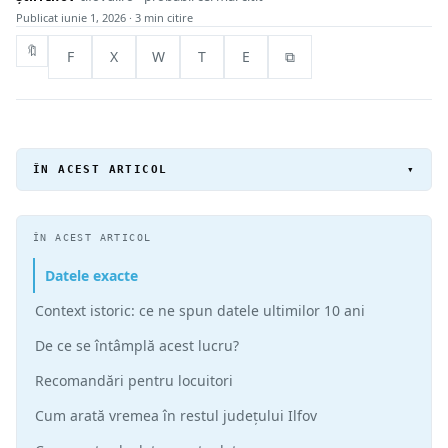
Publicat
iunie 1, 2026
· 3 min citire
🔖
F
X
W
T
E
⧉
ÎN ACEST ARTICOL
▾
ÎN ACEST ARTICOL
Datele exacte
Context istoric: ce ne spun datele ultimilor 10 ani
De ce se întâmplă acest lucru?
Recomandări pentru locuitori
Cum arată vremea în restul județului Ilfov