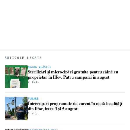
ARTICOLE LEGATE
MOARA VLĂSIEI
Sterilizări și microcipări gratuite pentru câinii cu
proprietar în Ilfov. Patru campanii în august
3 aug.
TUNARI
Întreruperi programate de curent în nouă localități
din Ilfov, între 3 și 5 august
3 aug.