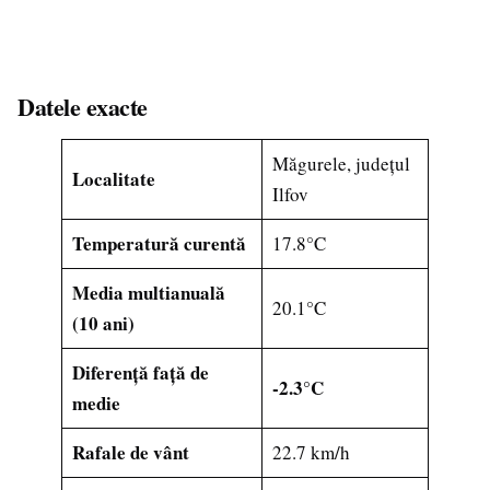
Datele exacte
Măgurele, județul
Localitate
Ilfov
Temperatură curentă
17.8°C
Media multianuală
20.1°C
(10 ani)
Diferență față de
-2.3°C
medie
Rafale de vânt
22.7 km/h