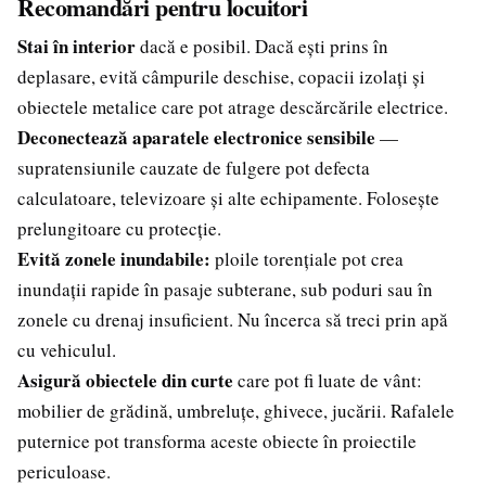
Recomandări pentru locuitori
Stai în interior
dacă e posibil. Dacă ești prins în
deplasare, evită câmpurile deschise, copacii izolați și
obiectele metalice care pot atrage descărcările electrice.
Deconectează aparatele electronice sensibile
—
supratensiunile cauzate de fulgere pot defecta
calculatoare, televizoare și alte echipamente. Folosește
prelungitoare cu protecție.
Evită zonele inundabile:
ploile torențiale pot crea
inundații rapide în pasaje subterane, sub poduri sau în
zonele cu drenaj insuficient. Nu încerca să treci prin apă
cu vehiculul.
Asigură obiectele din curte
care pot fi luate de vânt:
mobilier de grădină, umbreluțe, ghivece, jucării. Rafalele
puternice pot transforma aceste obiecte în proiectile
periculoase.