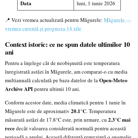
Data
luni, 1 iunie 2026
📍 Vezi vremea actualizată pentru Măgurele:
Măgurele —
vremea curentă și prognoza 14 zile
Context istoric: ce ne spun datele ultimilor 10
ani
Pentru a înțelege cât de neobișnuită este temperatura
înregistrată astăzi în Măgurele, am comparat-o cu media
Open-Meteo
multianuală calculată pe baza datelor de la
Archive API
pentru ultimii 10 ani.
Conform acestor date, media climatică pentru 1 iunie în
20.1°C
Măgurele este de aproximativ
. Temperatura
2.3°C mai
măsurată astăzi de 17.8°C este, prin urmare, cu
rece
decât valoarea considerată normală pentru această
perioadă a anului. Această diferență reprezintă o anomalie