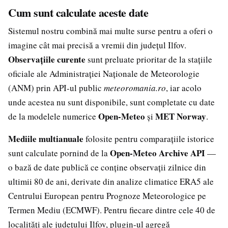
Cum sunt calculate aceste date
Sistemul nostru combină mai multe surse pentru a oferi o
imagine cât mai precisă a vremii din județul Ilfov.
Observațiile curente
sunt preluate prioritar de la stațiile
oficiale ale Administrației Naționale de Meteorologie
(ANM) prin API-ul public
meteoromania.ro
, iar acolo
unde acestea nu sunt disponibile, sunt completate cu date
Open-Meteo
MET Norway
de la modelele numerice
și
.
Mediile multianuale
folosite pentru comparațiile istorice
Open-Meteo Archive API
sunt calculate pornind de la
—
o bază de date publică ce conține observații zilnice din
ultimii 80 de ani, derivate din analize climatice ERA5 ale
Centrului European pentru Prognoze Meteorologice pe
Termen Mediu (ECMWF). Pentru fiecare dintre cele 40 de
localități ale județului Ilfov, plugin-ul agregă