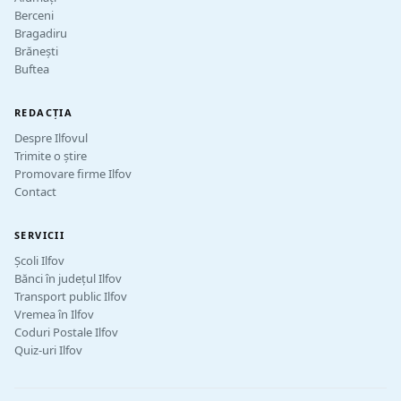
Berceni
Bragadiru
Brănești
Buftea
REDACȚIA
Despre Ilfovul
Trimite o știre
Promovare firme Ilfov
Contact
SERVICII
Școli Ilfov
Bănci în județul Ilfov
Transport public Ilfov
Vremea în Ilfov
Coduri Postale Ilfov
Quiz-uri Ilfov