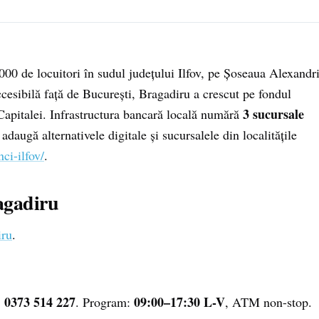
000 de locuitori în sudul județului Ilfov, pe Șoseaua Alexandri
esibilă față de București, Bragadiru a crescut pe fondul
3 sucursale
Capitalei. Infrastructura bancară locală numără
daugă alternativele digitale și sucursalele din localitățile
nci-ilfov/
.
agadiru
iru
.
0373 514 227
09:00–17:30 L-V
.
. Program:
, ATM non-stop.