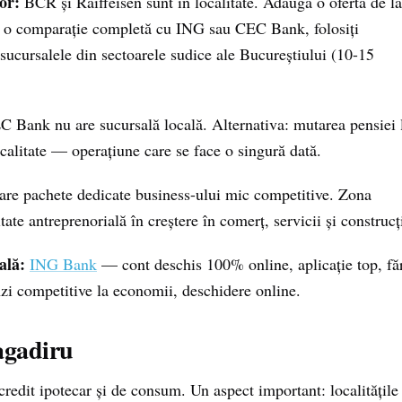
or:
BCR și Raiffeisen sunt în localitate. Adaugă o ofertă de la
tru o comparație completă cu ING sau CEC Bank, folosiți
 sucursalele din sectoarele sudice ale Bucureștiului (10-15
 Bank nu are sucursală locală. Alternativa: mutarea pensiei 
alitate — operațiune care se face o singură dată.
are pachete dedicate business-ului mic competitive. Zona
te antreprenorială în creștere în comerț, servicii și construcți
ală:
ING Bank
— cont deschis 100% online, aplicație top, fă
 competitive la economii, deschidere online.
ragadiru
credit ipotecar și de consum. Un aspect important: localitățile