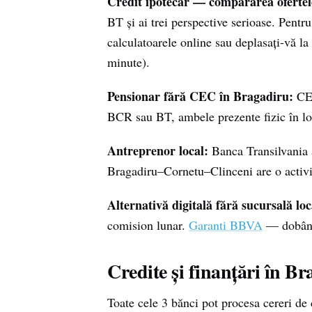
Credit ipotecar — compararea ofertel
BT și ai trei perspective serioase. Pen
calculatoarele online sau deplasați-vă la
minute).
Pensionar fără CEC în Bragadiru:
CEC
BCR sau BT, ambele prezente fizic în loc
Antreprenor local:
Banca Transilvania 
Bragadiru–Cornetu–Clinceni are o activita
Alternativă digitală fără sucursală loc
comision lunar.
Garanti BBVA
— dobânzi
Credite și finanțări în B
Toate cele 3 bănci pot procesa cereri de 