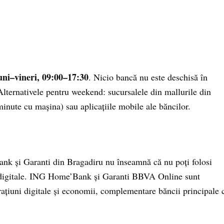
uni–vineri, 09:00–17:30
. Nicio bancă nu este deschisă în
lternativele pentru weekend: sucursalele din mallurile din
minute cu mașina) sau aplicațiile mobile ale băncilor.
k și Garanti din Bragadiru nu înseamnă că nu poți folosi
 digitale. ING Home’Bank și Garanti BBVA Online sunt
ațiuni digitale și economii, complementare băncii principale 