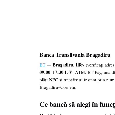
Banca Transilvania Bragadiru
Bragadiru, Ilfov
BT
—
(verificați adre
09:00–17:30 L-V
, ATM. BT Pay, una din
plăți NFC și transferuri instant prin num
Bragadiru–Cornetu.
Ce bancă să alegi în funcți