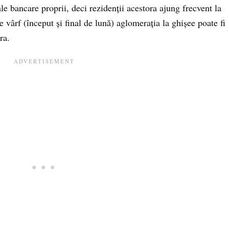
e bancare proprii, deci rezidenții acestora ajung frecvent la
vârf (început și final de lună) aglomerația la ghișee poate fi
ra.