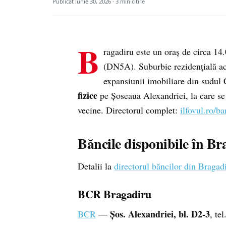
Publicat
iunie 30, 2026
· 3 min citire
B
ragadiru este un oraș de circa 14.
(DN5A). Suburbie rezidențială acc
expansiunii imobiliare din sudul 
fizice
pe Șoseaua Alexandriei, la care se a
vecine. Directorul complet:
ilfovul.ro/ba
Băncile disponibile în Br
Detalii la
directorul băncilor din Bragad
BCR Bragadiru
Șos. Alexandriei, bl. D2-3
BCR
—
, tel