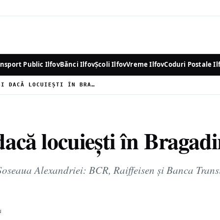
nsport Public Ilfov
Bănci Ilfov
Școli Ilfov
Vreme Ilfov
Coduri Postale Il
CE BANCĂ SĂ ALEGI DACĂ LOCUIEȘTI ÎN BRAGADIRU, JUDEȚUL ILFOV
acă locuiești în Bragadir
oseaua Alexandriei: BCR, Raiffeisen și Banca Transil
u