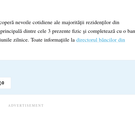
operă nevoile cotidiene ale majorității rezidenților din
 principală dintre cele 3 prezente fizic și completează cu o ba
unile zilnice. Toate informațiile la
directorul băncilor din

0