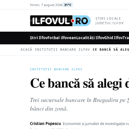
la
Vineri, 7 august 2026
31°C
conținutul
principal
ȘTIRI LOCALE
JUDEȚUL ILFOV
Știri Ilfov
Fotbal ilfovean
Localități Ilfov
Ghid Ilfov
Tra
›
›
ACASĂ
INSTITUȚII BANCARE ILFOV
INSTITUȚII BANCARE ILFOV
Ce bancă să alegi d
Trei sucursale bancare în Bragadiru pe Ș
bănci din zonă.
Cristian Popescu
Economist și jurnalist de investigație c