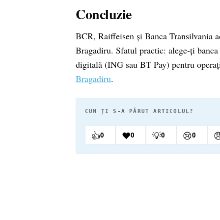
Concluzie
BCR, Raiffeisen și Banca Transilvania ac
Bragadiru. Sfatul practic: alege-ți banca
digitală (ING sau BT Pay) pentru operați
Bragadiru
.
CUM ȚI S-A PĂRUT ARTICOLUL?
👍
❤️
💡
😢

0
0
0
0