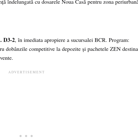
ență îndelungată cu dosarele Noua Casă pentru zona periurban
l. D3-2
, în imediata apropiere a sucursalei BCR. Program:
u dobânzile competitive la depozite și pachetele ZEN destina
cvente.