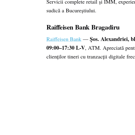
Servicii complete retail și IMM, experi
sudică a Bucureștiului.
Raiffeisen Bank Bragadiru
Șos. Alexandriei, b
Raiffeisen Bank
—
09:00–17:30 L-V
, ATM. Apreciată pentr
clienților tineri cu tranzacții digitale fre