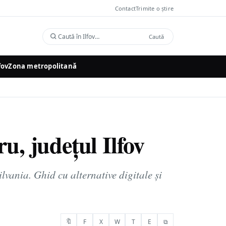
Contact
Trimite o știre
Caută
Caută
în
Ilfov
fov
Zona metropolitană
u, județul Ilfov
vania. Ghid cu alternative digitale și
🔖
F
X
W
T
E
⧉