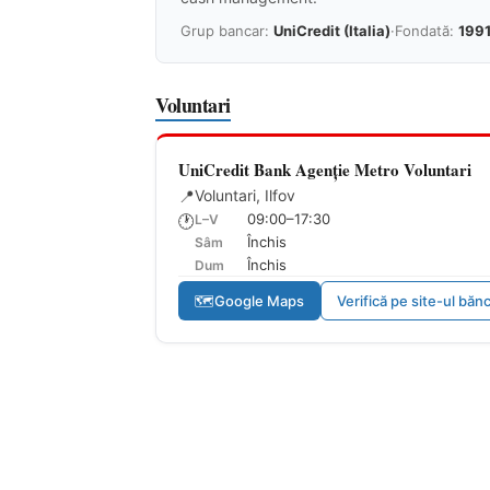
Grup bancar:
UniCredit (Italia)
·
Fondată:
199
Voluntari
UniCredit Bank Agenție Metro Voluntari
📍
Voluntari, Ilfov
09:00–17:30
L–V
🕐
Închis
Sâm
Închis
Dum
🗺
Google Maps
Verifică pe site-ul bănc