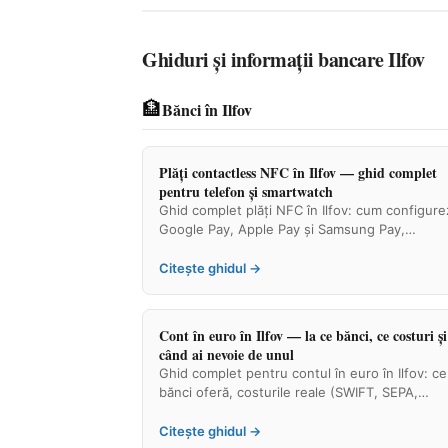
Ghiduri și informații bancare Ilfov
🏦
Bănci în Ilfov
Plăți contactless NFC în Ilfov — ghid complet
pentru telefon și smartwatch
Ghid complet plăți NFC în Ilfov: cum configure
Google Pay, Apple Pay și Samsung Pay,…
Citește ghidul →
Cont în euro în Ilfov — la ce bănci, ce costuri și
când ai nevoie de unul
Ghid complet pentru contul în euro în Ilfov: ce
bănci oferă, costurile reale (SWIFT, SEPA,…
Citește ghidul →