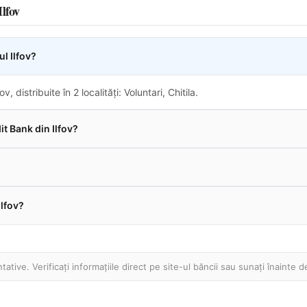
lfov
l Ilfov?
ov, distribuite în 2 localități: Voluntari, Chitila.
t Bank din Ilfov?
Ilfov?
ative. Verificați informațiile direct pe site-ul băncii sau sunați înainte d