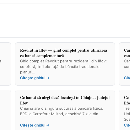
Revolut în Ilfov — ghid complet pentru utilizarea
Car
ca bancă complementară
com
zi
Ghid complet Revolut pentru rezidenții din Ilfov:
Car
ce oferă, limitele față de băncile tradiționale,
com
planuri…
Citește ghidul →
Cit
Ce bancă să alegi dacă locuiești în Chiajna, județul
Ce 
Ilfov
Ilf
Chiajna are o singură sucursală bancară fizică:
Tre
BRD la Carrefour Militari, deschisă 7 zile din…
Uni
Șo
Citește ghidul →
Cit