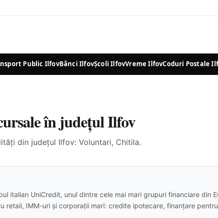
nsport Public Ilfov
Bănci Ilfov
Școli Ilfov
Vreme Ilfov
Coduri Postale Il
rsale în județul Ilfov
ități din județul Ilfov: Voluntari, Chitila.
 italian UniCredit, unul dintre cele mai mari grupuri financiare din E
u retail, IMM-uri și corporații mari: credite ipotecare, finanțare pent