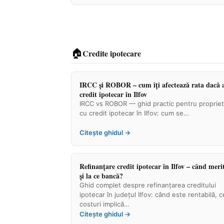
🏠
Credite ipotecare
IRCC și ROBOR – cum îți afectează rata dacă 
credit ipotecar în Ilfov
IRCC vs ROBOR — ghid practic pentru proprieta
cu credit ipotecar în Ilfov: cum se…
Citește ghidul →
Refinanțare credit ipotecar în Ilfov – când meri
și la ce bancă?
Ghid complet despre refinanțarea creditului
ipotecar în județul Ilfov: când este rentabilă, c
costuri implică…
Citește ghidul →