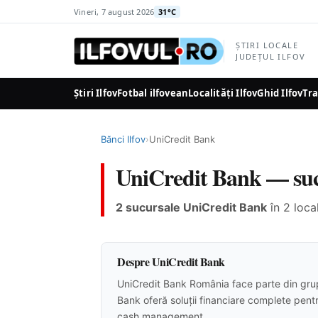
la
Vineri, 7 august 2026
31°C
conținutul
principal
ȘTIRI LOCALE
JUDEȚUL ILFOV
Știri Ilfov
Fotbal ilfovean
Localități Ilfov
Ghid Ilfov
Tra
Bănci Ilfov
›
UniCredit Bank
UniCredit Bank — sucu
2 sucursale UniCredit Bank
în 2 local
Despre UniCredit Bank
UniCredit Bank România face parte din grupul
Bank oferă soluții financiare complete pentr
cash management.