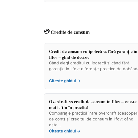
💳
Credite de consum
Credit de consum cu ipotecă vs fără garanție în
Ilfov – ghid de decizie
Când alegi creditul cu ipotecă și când fără
garanție în Ilfov: diferențe practice de dobân
Citește ghidul →
Overdraft vs credit de consum în Ilfov – ce este
mai ieftin în practică
Comparație practică între overdraft (descoperi
de cont) și creditul de consum în Ilfov: când
este…
Citește ghidul →