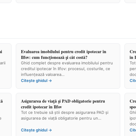
ai
Evaluarea imobilului pentru credit ipotecar în
Cre
Ilfov: cum funcționează și cât costă?
în 
rii
Ghid complet despre evaluarea imobilului pentru
Tot
creditul ipotecar în Ilfov: procesul, costurile, ce
pen
influențează valoarea…
do
Citește ghidul →
Cit
tă
Asigurarea de viață și PAD obligatorie pentru
Cre
credit ipotecar în Ilfov
spe
Tot ce trebuie să știi despre asigurarea PAD și
Ghi
e
asigurarea de viață obligatorie pentru un…
ipo
doc
Citește ghidul →
Cit