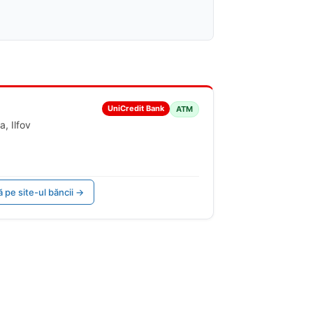
UniCredit Bank
ATM
a, Ilfov
ă pe site-ul băncii →