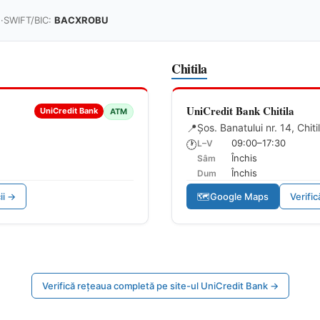
1
·
SWIFT/BIC:
BACXROBU
Chitila
UniCredit Bank Chitila
UniCredit Bank
ATM
📍
Șos. Banatului nr. 14, Chitil
09:00–17:30
L–V
🕐
Închis
Sâm
Închis
Dum
ii →
🗺
Google Maps
Verific
Verifică rețeaua completă pe site-ul UniCredit Bank →