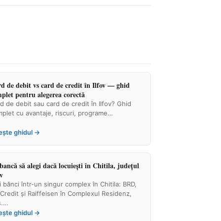
d de debit vs card de credit în Ilfov — ghid
plet pentru alegerea corectă
d de debit sau card de credit în Ilfov? Ghid
plet cu avantaje, riscuri, programe…
ește ghidul →
bancă să alegi dacă locuiești în Chitila, județul
ov
i bănci într-un singur complex în Chitila: BRD,
Credit și Raiffeisen în Complexul Residenz,
s.…
ește ghidul →