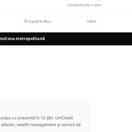
Contact
Trimite o știre
Caută
Caută
în
fov
Zona metropolitană
Ilfov
uropa cu prezență în 13 țări. UniCredit
ru afaceri, wealth management și servicii de