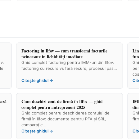
Factoring în Ilfov — cum transformi facturile
Lin
neîncasate în lichidități imediate
fun
ov:
Ghid complet factoring pentru IMM-uri din Ilfov:
Ghi
le
factoring cu recurs vs fără recurs, procesul pas…
pen
cos
Citește ghidul →
Cit
ează
Cum deschizi cont de firmă în Ilfov — ghid
IMM
complet pentru antreprenori 2025
din
Ghid complet pentru deschiderea contului de
Ghi
firmă în Ilfov: documente pentru PFA și SRL,
fir
comparație…
Citește ghidul →
Cit