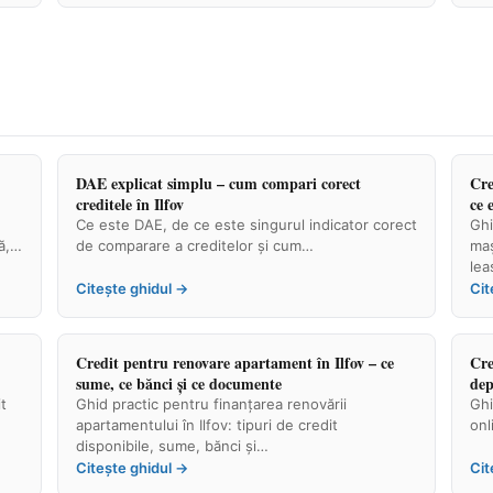
DAE explicat simplu – cum compari corect
Cre
creditele în Ilfov
ce 
Ce este DAE, de ce este singurul indicator corect
Ghi
dă,…
de comparare a creditelor și cum…
maș
lea
Citește ghidul →
Cit
Credit pentru renovare apartament în Ilfov – ce
Cre
sume, ce bănci și ce documente
dep
t
Ghid practic pentru finanțarea renovării
Ghi
apartamentului în Ilfov: tipuri de credit
onl
disponibile, sume, bănci și…
Citește ghidul →
Cit