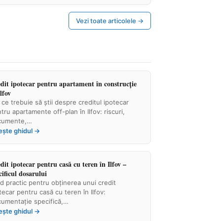
Vezi toate articolele →
dit ipotecar pentru apartament în construcție
Ilfov
 ce trebuie să știi despre creditul ipotecar
tru apartamente off-plan în Ilfov: riscuri,
cumente,…
ește ghidul →
dit ipotecar pentru casă cu teren în Ilfov –
cificul dosarului
d practic pentru obținerea unui credit
tecar pentru casă cu teren în Ilfov:
umentație specifică,…
ește ghidul →