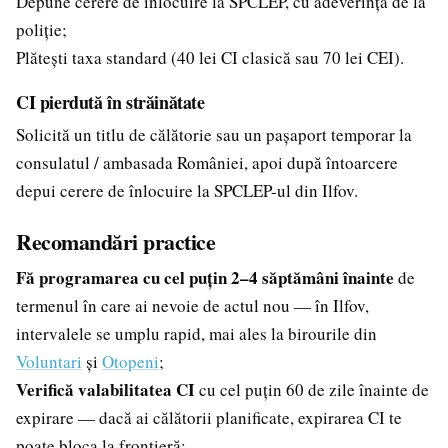
Depune cerere de înlocuire la SPCLEP, cu adeverința de la
poliție;
Plătești taxa standard (40 lei CI clasică sau 70 lei CEI).
CI pierdută în străinătate
Solicită un titlu de călătorie sau un pașaport temporar la
consulatul / ambasada României, apoi după întoarcere
depui cerere de înlocuire la SPCLEP-ul din Ilfov.
Recomandări practice
Fă programarea cu cel puțin 2–4 săptămâni înainte
de
termenul în care ai nevoie de actul nou — în Ilfov,
intervalele se umplu rapid, mai ales la birourile din
Voluntari
și
Otopeni
;
Verifică valabilitatea CI
cu cel puțin 60 de zile înainte de
expirare — dacă ai călătorii planificate, expirarea CI te
poate bloca la frontieră;