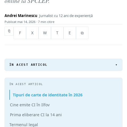
online la SPCLEP.
Andrei Marinescu
Jurnalist cu 12 ani de experiență
Publicat
mai 14, 2026
· 7 min citire
🔖
F
X
W
T
E
⧉
ÎN ACEST ARTICOL
▾
ÎN ACEST ARTICOL
Tipuri de carte de identitate în 2026
Cine emite CI în Ilfov
Prima eliberare CI la 14 ani
Termenul legal