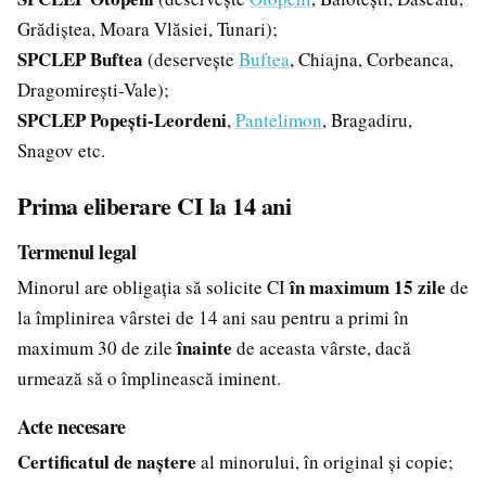
Grădiștea, Moara Vlăsiei, Tunari);
SPCLEP Buftea
(deservește
Buftea
, Chiajna, Corbeanca,
Dragomirești-Vale);
SPCLEP Popești-Leordeni
,
Pantelimon
, Bragadiru,
Snagov etc.
Prima eliberare CI la 14 ani
Termenul legal
în maximum 15 zile
Minorul are obligația să solicite CI
de
la împlinirea vârstei de 14 ani sau pentru a primi în
înainte
maximum 30 de zile
de aceasta vârste, dacă
urmează să o împlinească iminent.
Acte necesare
Certificatul de naștere
al minorului, în original și copie;