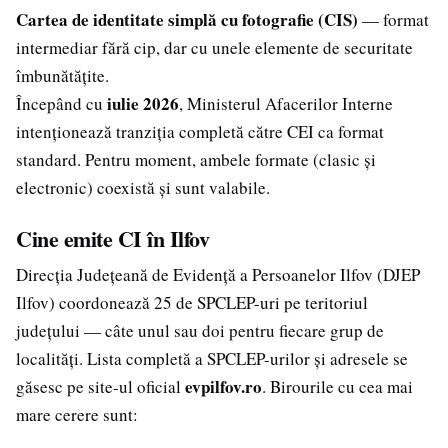
Cartea de identitate simplă cu fotografie (CIS)
— format
intermediar fără cip, dar cu unele elemente de securitate
îmbunătățite.
iulie 2026
Începând cu
, Ministerul Afacerilor Interne
intenționează tranziția completă către CEI ca format
standard. Pentru moment, ambele formate (clasic și
electronic) coexistă și sunt valabile.
Cine emite CI în Ilfov
Direcția Județeană de Evidență a Persoanelor Ilfov (DJEP
Ilfov) coordonează 25 de SPCLEP-uri pe teritoriul
județului — câte unul sau doi pentru fiecare grup de
localități. Lista completă a SPCLEP-urilor și adresele se
evpilfov.ro
găsesc pe site-ul oficial
. Birourile cu cea mai
mare cerere sunt: