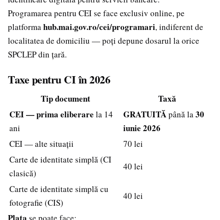
Programarea pentru CEI se face exclusiv online, pe
hub.mai.gov.ro/cei/programari
platforma
, indiferent de
localitatea de domiciliu — poți depune dosarul la orice
SPCLEP din țară.
Taxe pentru CI în 2026
Tip document
Taxă
CEI — prima eliberare
GRATUITĂ
30
la 14
până la
iunie 2026
ani
CEI — alte situații
70 lei
Carte de identitate simplă (CI
40 lei
clasică)
Carte de identitate simplă cu
40 lei
fotografie (CIS)
Plata
se poate face: