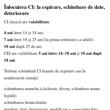
Înlocuirea CI: la expirare, schimbare de date,
deteriorare
valabilitate
CI clasică are
:
4 ani
între 14 și 18 ani;
7 ani
între 18 și 25 ani (la prima reînnoire ca adult);
10 ani
după 25 de ani.
5 ani între 14–18 ani
10 ani după
CEI are valabilitate
și
18 ani
.
Trebuie schimbată CI înainte de expirare sau în
următoarele situații:
schimbarea numelui (căsătorie, divorț, schimbare nume
legală);
schimbarea domiciliului;
pierdere, furt, deteriorare, modificare a aspectului fizic