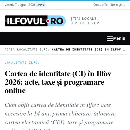
la
31°C
Vineri, 7 august 2026
Contact
Trimite o știre
conținutul
principal
ȘTIRI LOCALE
JUDEȚUL ILFOV
Meniu
›
›
ACASĂ
LOCALITĂȚI ILFOV
CARTEA DE IDENTITATE (CI) ÎN ILFOV 2026: ACTE, TAXE ȘI PROGRAMARE ONLINE
LOCALITĂȚI ILFOV
Cartea de identitate (CI) în Ilfov
2026: acte, taxe și programare
online
Cum obții cartea de identitate în Ilfov: acte
necesare la 14 ani, prima eliberare, înlocuire,
cartea electronică (CEI), taxe și programare