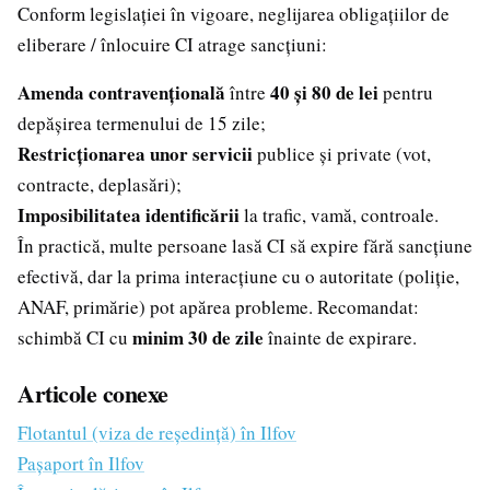
Conform legislației în vigoare, neglijarea obligațiilor de
eliberare / înlocuire CI atrage sancțiuni:
Amenda contravențională
40 și 80 de lei
între
pentru
depășirea termenului de 15 zile;
Restricționarea unor servicii
publice și private (vot,
contracte, deplasări);
Imposibilitatea identificării
la trafic, vamă, controale.
În practică, multe persoane lasă CI să expire fără sancțiune
efectivă, dar la prima interacțiune cu o autoritate (poliție,
ANAF, primărie) pot apărea probleme. Recomandat:
minim 30 de zile
schimbă CI cu
înainte de expirare.
Articole conexe
Flotantul (viza de reședință) în Ilfov
Pașaport în Ilfov