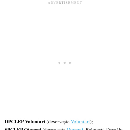
DPCLEP Voluntari
(deservește
Voluntari
);
SPCLEP Otopeni
(deservește
Otopeni
, Balotești, Dascălu,