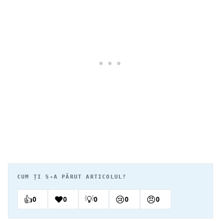
CUM ȚI S-A PĂRUT ARTICOLUL?
👍
❤️
💡
😢
😠
0
0
0
0
0