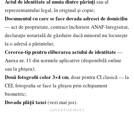
Actul de identitate al unuia dintre părinți
sau al
reprezentantului legal, în original și copie;
Documentul cu care se face dovada adresei de domiciliu
— act de proprietate, contract închiriere ANAF-înregistrat,
declarație notarială de găzduire dacă minorul nu locuiește
la o adresă a părintelui;
Cererea-tip pentru eliberarea actului de identitate
—
Anexa nr. 11 din normele aplicative (disponibilă online
sau la ghișeu);
Două fotografii color 3×4 cm
, doar pentru CI clasică — la
CEI, fotografia se face la ghișeu prin echipament
biometric;
Dovada plății taxei
(vezi mai jos).