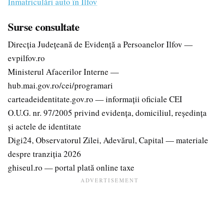
Înmatriculări auto în Ilfov
Surse consultate
Direcția Județeană de Evidență a Persoanelor Ilfov —
evpilfov.ro
Ministerul Afacerilor Interne —
hub.mai.gov.ro/cei/programari
carteadeidentitate.gov.ro — informații oficiale CEI
O.U.G. nr. 97/2005 privind evidența, domiciliul, reședința
și actele de identitate
Digi24, Observatorul Zilei, Adevărul, Capital — materiale
despre tranziția 2026
ghiseul.ro — portal plată online taxe