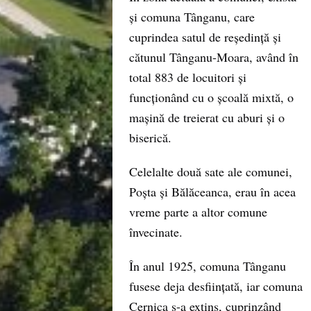
și comuna Tânganu, care
cuprindea satul de reședință și
cătunul Tânganu-Moara, având în
total 883 de locuitori și
funcționând cu o școală mixtă, o
mașină de treierat cu aburi și o
biserică.
Celelalte două sate ale comunei,
Poșta și Bălăceanca, erau în acea
vreme parte a altor comune
învecinate.
În anul 1925, comuna Tânganu
fusese deja desființată, iar comuna
Cernica s-a extins, cuprinzând