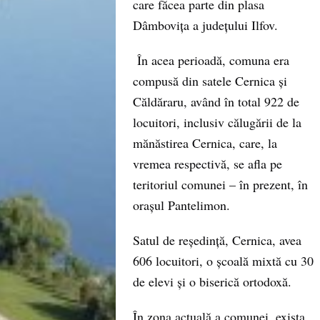
care făcea parte din plasa
Dâmbovița a județului Ilfov.
În acea perioadă, comuna era
compusă din satele Cernica și
Căldăraru, având în total 922 de
locuitori, inclusiv călugării de la
mănăstirea Cernica, care, la
vremea respectivă, se afla pe
teritoriul comunei – în prezent, în
orașul Pantelimon.
Satul de reședință, Cernica, avea
606 locuitori, o școală mixtă cu 30
de elevi și o biserică ortodoxă.
În zona actuală a comunei, exista