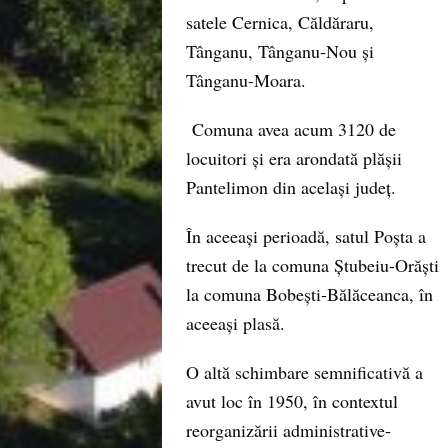
satele Cernica, Căldăraru,
Tânganu, Tânganu-Nou și
Tânganu-Moara.
Comuna avea acum 3120 de
locuitori și era arondată plășii
Pantelimon din același județ.
În aceeași perioadă, satul Poșta a
trecut de la comuna Ștubeiu-Orăști
la comuna Bobești-Bălăceanca, în
aceeași plasă.
O altă schimbare semnificativă a
avut loc în 1950, în contextul
reorganizării administrative-