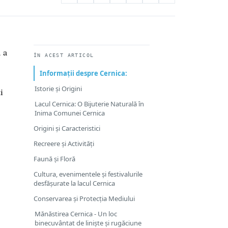
 a
ÎN ACEST ARTICOL
Informații despre Cernica:
Istorie și Origini
i
Lacul Cernica: O Bijuterie Naturală în
Inima Comunei Cernica
Origini și Caracteristici
Recreere și Activități
Faună și Floră
Cultura, evenimentele și festivalurile
desfășurate la lacul Cernica
Conservarea și Protecția Mediului
Mănăstirea Cernica - Un loc
binecuvântat de liniște și rugăciune