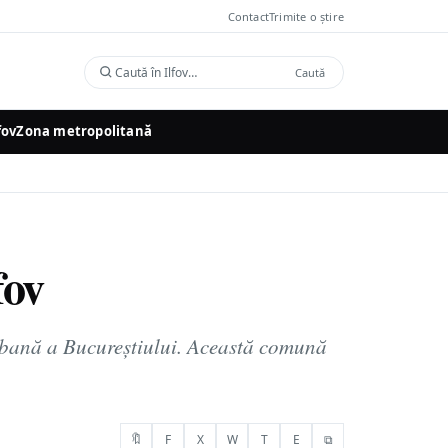
Contact
Trimite o știre
Caută
Caută
în
Ilfov
fov
Zona metropolitană
fov
 urbană a Bucureștiului. Această comună
🔖
F
X
W
T
E
⧉