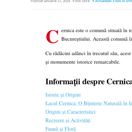
Publicat
ianuarie 27, 2024
· 9 min citire ·
Actualizat
3 luni în ur
C
ernica este o comună situată în in
Bucureștiului. Această comună î
Cu rădăcini adânci în trecutul său, acest 
și monumente istorice remarcabile.
Informații despre Cernic
Istorie și Origini
Lacul Cernica: O Bijuterie Naturală în
Origini și Caracteristici
Recreere și Activități
Faună și Floră