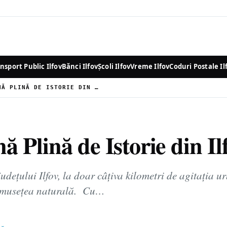
nsport Public Ilfov
Bănci Ilfov
Școli Ilfov
Vreme Ilfov
Coduri Postale Il
CERNICA: O COMUNĂ PLINĂ DE ISTORIE DIN ILFOV
Plină de Istorie din Il
udețului Ilfov, la doar câțiva kilometri de agitația
rumusețea naturală. Cu…