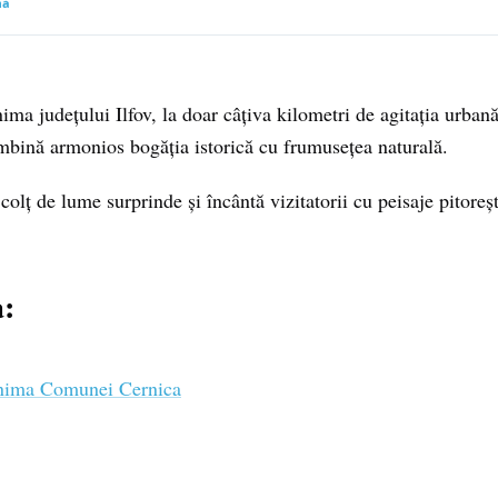
mă
ima județului Ilfov, la doar câțiva kilometri de agitația urbană
mbină armonios bogăția istorică cu frumusețea naturală.
colț de lume surprinde și încântă vizitatorii cu peisaje pitoreșt
a:
 Inima Comunei Cernica