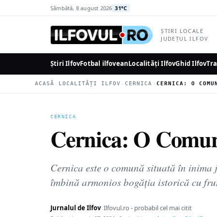
la
Sâmbătă, 8 august 2026
31°C
conținutul
principal
ȘTIRI LOCALE
JUDEȚUL ILFOV
Știri Ilfov
Fotbal ilfovean
Localități Ilfov
Ghid Ilfov
Tra
›
›
›
ACASĂ
LOCALITĂȚI ILFOV
CERNICA
CERNICA
Cernica: O Comună 
Cernica este o comună situată în inima j
îmbină armonios bogăția istorică cu f
Jurnalul de Ilfov
Ilfovul.ro - probabil cel mai citit