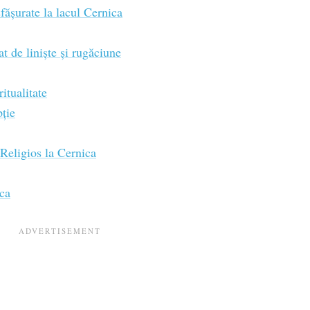
sfășurate la lacul Cernica
 de liniște și rugăciune
itualitate
ție
 Religios la Cernica
ca