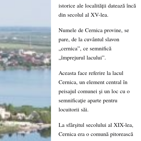
istorice ale localității datează încă
din secolul al XV-lea.
Numele de Cernica provine, se
pare, de la cuvântul slavon
„cernica”, ce semnifică
„împrejurul lacului”.
Aceasta face referire la lacul
Cernica, un element central în
peisajul comunei și un loc cu o
semnificație aparte pentru
locuitorii săi.
La sfârșitul secolului al XIX-lea,
Cernica era o comună pitorească