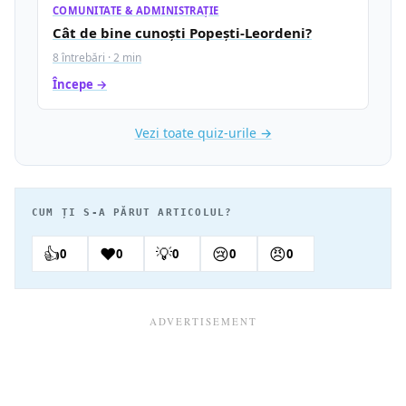
COMUNITATE & ADMINISTRAȚIE
Cât de bine cunoști Popești-Leordeni?
8 întrebări · 2 min
Începe →
Vezi toate quiz-urile →
CUM ȚI S-A PĂRUT ARTICOLUL?
👍
❤️
💡
😢
😠
0
0
0
0
0