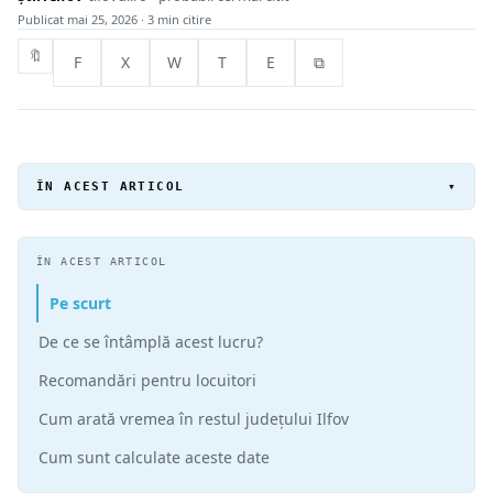
Publicat
mai 25, 2026
· 3 min citire
🔖
F
X
W
T
E
⧉
ÎN ACEST ARTICOL
▾
ÎN ACEST ARTICOL
Pe scurt
De ce se întâmplă acest lucru?
Recomandări pentru locuitori
Cum arată vremea în restul județului Ilfov
Cum sunt calculate aceste date