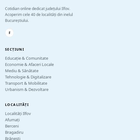
Cotidian online dedicat județului Ilfov.
Acoperim cele 40 de localități din inelul
Bucureștiului.
F
SECȚIUNI
Educație & Comunitate
Economie & Afaceri Locale
Mediu & Sănătate
Tehnologie & Digitalizare
Transport & Mobilitate
Urbanism & Dezvoltare
LOCALITĂȚI
Localități Ilfov
Afumați
Berceni
Bragadiru
Brănești