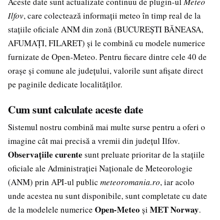
Aceste date sunt actualizate continuu de plugin-ul
Meteo
Ilfov
, care colectează informații meteo în timp real de la
stațiile oficiale ANM din zonă (BUCUREȘTI BĂNEASA,
AFUMAȚI, FILARET) și le combină cu modele numerice
furnizate de Open-Meteo. Pentru fiecare dintre cele 40 de
orașe și comune ale județului, valorile sunt afișate direct
pe paginile dedicate localităților.
Cum sunt calculate aceste date
Sistemul nostru combină mai multe surse pentru a oferi o
imagine cât mai precisă a vremii din județul Ilfov.
Observațiile curente
sunt preluate prioritar de la stațiile
oficiale ale Administrației Naționale de Meteorologie
(ANM) prin API-ul public
meteoromania.ro
, iar acolo
unde acestea nu sunt disponibile, sunt completate cu date
Open-Meteo
MET Norway
de la modelele numerice
și
.