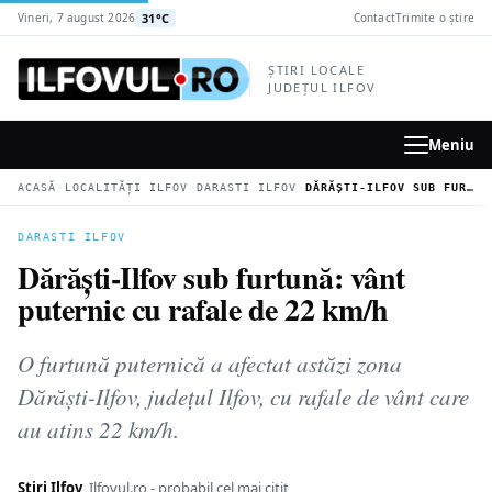
la
31°C
Vineri, 7 august 2026
Contact
Trimite o știre
conținutul
principal
ȘTIRI LOCALE
JUDEȚUL ILFOV
Meniu
›
›
›
ACASĂ
LOCALITĂȚI ILFOV
DARASTI ILFOV
DĂRĂȘTI-ILFOV SUB FURTUNĂ: VÂNT PUTERNIC CU RAFALE DE 22 KM/H
DARASTI ILFOV
Dărăști-Ilfov sub furtună: vânt
puternic cu rafale de 22 km/h
O furtună puternică a afectat astăzi zona
Dărăști-Ilfov, județul Ilfov, cu rafale de vânt care
au atins 22 km/h.
Știri Ilfov
Ilfovul.ro - probabil cel mai citit