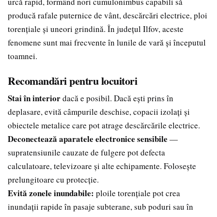
urcă rapid, formând nori cumulonimbus capabili să
producă rafale puternice de vânt, descărcări electrice, ploi
torențiale și uneori grindină. În județul Ilfov, aceste
fenomene sunt mai frecvente în lunile de vară și începutul
toamnei.
Recomandări pentru locuitori
Stai în interior
dacă e posibil. Dacă ești prins în
deplasare, evită câmpurile deschise, copacii izolați și
obiectele metalice care pot atrage descărcările electrice.
Deconectează aparatele electronice sensibile
—
supratensiunile cauzate de fulgere pot defecta
calculatoare, televizoare și alte echipamente. Folosește
prelungitoare cu protecție.
Evită zonele inundabile:
ploile torențiale pot crea
inundații rapide în pasaje subterane, sub poduri sau în