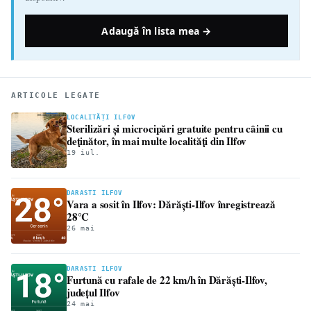
Adaugă în lista mea →
ARTICOLE LEGATE
LOCALITĂȚI ILFOV
Sterilizări și microcipări gratuite pentru câinii cu
deținător, în mai multe localități din Ilfov
19 iul.
DARASTI ILFOV
Vara a sosit în Ilfov: Dărăști-Ilfov înregistrează
28°C
26 mai
DARASTI ILFOV
Furtună cu rafale de 22 km/h în Dărăști-Ilfov,
județul Ilfov
24 mai