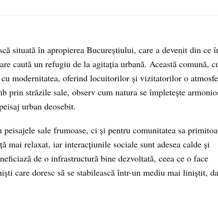
scă situată în apropierea Bucureștiului, care a devenit din ce î
care caută un refugiu de la agitația urbană. Această comună, c
cu modernitatea, oferind locuitorilor și vizitatorilor o atmosfe
imb prin străzile sale, observ cum natura se împletește armonio
peisaj urban deosebit.
peisajele sale frumoase, ci și pentru comunitatea sa primitoa
ă mai relaxat, iar interacțiunile sociale sunt adesea calde și
eficiază de o infrastructură bine dezvoltată, ceea ce o face
niști care doresc să se stabilească într-un mediu mai liniștit, d