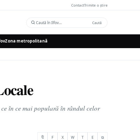
Contact
Trimite o știre
Caută
Caută
în
Ilfov
fov
Zona metropolitană
Locale
 ce în ce mai populară în rândul celor
🔖
F
X
W
T
E
⧉