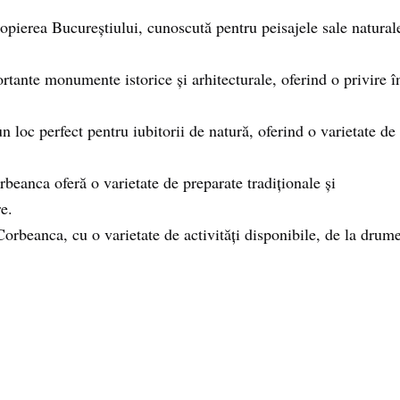
ropierea Bucureștiului, cunoscută pentru peisajele sale natural
rtante monumente istorice și arhitecturale, oferind o privire î
 loc perfect pentru iubitorii de natură, oferind o varietate de
rbeanca oferă o varietate de preparate tradiționale și
e.
Corbeanca, cu o varietate de activități disponibile, de la drume