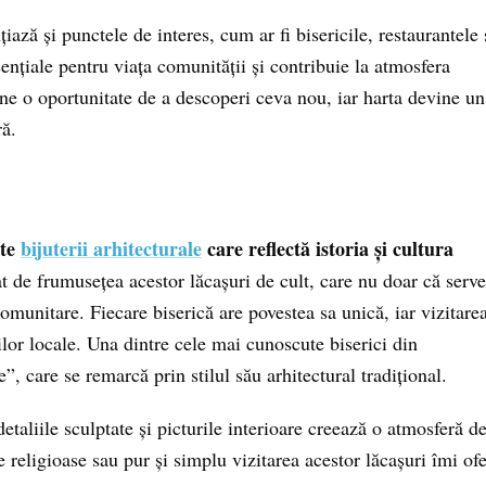
iază și punctele de interes, cum ar fi bisericile, restaurantele 
sențiale pentru viața comunității și contribuie la atmosfera
ne o oportunitate de a descoperi ceva nou, iar harta devine un
ă.
ate
bijuterii arhitecturale
care reflectă istoria și cultura
de frumusețea acestor lăcașuri de cult, care nu doar că serv
comunitare. Fiecare biserică are povestea sa unică, iar vizitare
ilor locale. Una dintre cele mai cunoscute biserici din
, care se remarcă prin stilul său arhitectural tradițional.
taliile sculptate și picturile interioare creează o atmosferă d
ele religioase sau pur și simplu vizitarea acestor lăcașuri îmi of