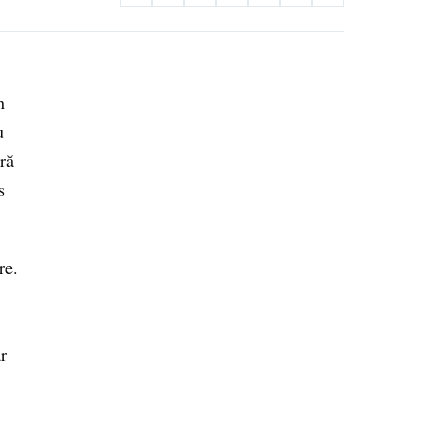
n
u
ră
s
re.
ar