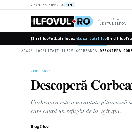
la
Vineri, 7 august 2026
31°C
conținutul
principal
ȘTIRI LOCALE
JUDEȚUL ILFOV
Știri Ilfov
Fotbal ilfovean
Localități Ilfov
Ghid Ilfov
Tra
›
›
›
ACASĂ
LOCALITĂȚI ILFOV
CORBEANCA
CORBEANCA
Descoperă Corbeanc
Corbeanca este o localitate pitorească s
care caută un refugiu de la agitația…
Blog Ilfov