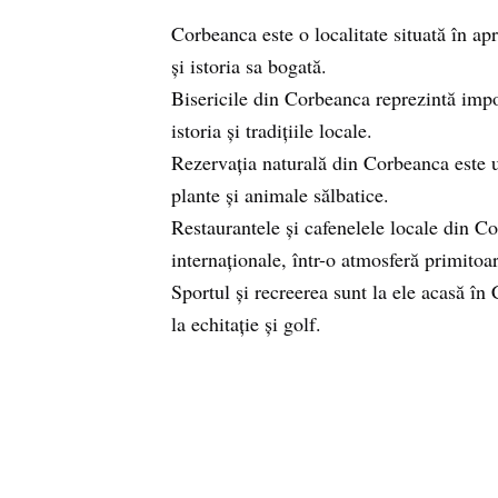
Corbeanca este o localitate situată în ap
și istoria sa bogată.
Bisericile din Corbeanca reprezintă impo
istoria și tradițiile locale.
Rezervația naturală din Corbeanca este un
plante și animale sălbatice.
Restaurantele și cafenelele locale din Co
internaționale, într-o atmosferă primitoar
Sportul și recreerea sunt la ele acasă în 
la echitație și golf.