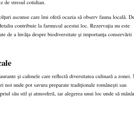
z de stresul cotidian.
 colțuri ascunse care îmi oferă ocazia să observ fauna locală. D
e detaliu contribuie la farmecul acestui loc. Rezervația nu este
ate de a învăța despre biodiversitate și importanța conservării
cale
urante și cafenele care reflectă diversitatea culinară a zonei.
i noi unde pot savura preparate tradiționale românești sau
opriul său stil și atmosferă, iar alegerea unui loc unde să mănâ