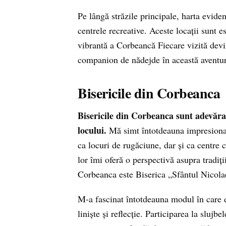
Pe lângă străzile principale, harta evidenț
centrele recreative. Aceste locații sunt e
vibrantă a Corbeancă Fiecare vizită devi
companion de nădejde în această aventur
Bisericile din Corbeanca
Bisericile din Corbeanca sunt adevăr
locului.
Mă simt întotdeauna impresionat 
ca locuri de rugăciune, dar și ca centre 
lor îmi oferă o perspectivă asupra tradiți
Corbeanca este Biserica „Sfântul Nicolae”
M-a fascinat întotdeauna modul în care de
liniște și reflecție. Participarea la slujb