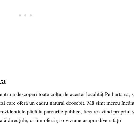
ca
tru a descoperi toate colțurile acestei localităț Pe harta sa, s
verzi care oferă un cadru natural deosebit. Mă simt mereu încân
 rezidențiale până la parcurile publice, fiecare având propriul 
tă direcțiile, ci îmi oferă și o viziune asupra diversității