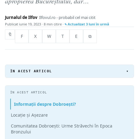
apropierea Bucureștiului, dar…
Jurnalul de Ilfov
Ilfovul.ro - probabil cel mai citit
Publicat
iunie 19, 2023
· 8 min citire ·
Actualizat
3 luni în urmă
🔖
F
X
W
T
E
⧉
ÎN ACEST ARTICOL
▾
ÎN ACEST ARTICOL
Informații despre Dobroești?
Locație și Așezare
Comunitatea Dobroești: Urme Străvechi în Epoca
Bronzului