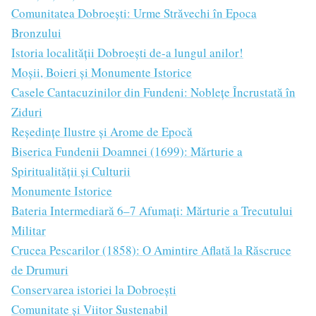
Comunitatea Dobroești: Urme Străvechi în Epoca
Bronzului
Istoria localității Dobroești de-a lungul anilor!
Moșii, Boieri și Monumente Istorice
Casele Cantacuzinilor din Fundeni: Noblețe Încrustată în
Ziduri
Reședințe Ilustre și Arome de Epocă
Biserica Fundenii Doamnei (1699): Mărturie a
Spiritualității și Culturii
Monumente Istorice
Bateria Intermediară 6–7 Afumați: Mărturie a Trecutului
Militar
Crucea Pescarilor (1858): O Amintire Aflată la Răscruce
de Drumuri
Conservarea istoriei la Dobroești
Comunitate și Viitor Sustenabil