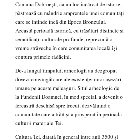
Comuna Dobroești, ca un loc încărcat de istorie,
păstrează cu mândrie amprentele unei comunități
care se întinde încă din Epoca Bronzului.
Această perioadă istorică, cu trăsături distincte și
semnificații culturale profunde, reprezintă o
vreme străveche în care comunitatea locală își
contura primele rădăcini.
De-a lungul timpului, arheologii au dezgropat
dovezi convingătoare ale existenței unor așezări
umane pe aceste meleaguri. Situl arheologic de
la Fundenii Doamnei, în mod special, a devenit o
fereastră deschisă spre trecut, dezvăluind o
comunitate care a trăit și a prosperat în perioada
culturii materiale Tei.
Cultura Tei, datată în general între anii 3500 și