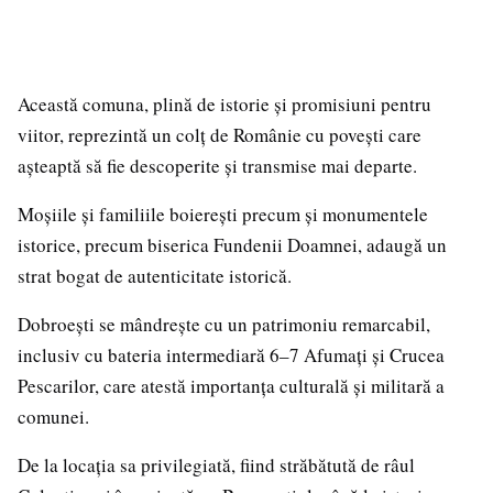
Această comuna, plină de istorie și promisiuni pentru
viitor, reprezintă un colț de Românie cu povești care
așteaptă să fie descoperite și transmise mai departe.
Moșiile și familiile boierești precum și monumentele
istorice, precum biserica Fundenii Doamnei, adaugă un
strat bogat de autenticitate istorică.
Dobroești se mândrește cu un patrimoniu remarcabil,
inclusiv cu bateria intermediară 6–7 Afumați și Crucea
Pescarilor, care atestă importanța culturală și militară a
comunei.
De la locația sa privilegiată, fiind străbătută de râul