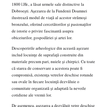
1800 î.Hr., a lăsat urmele sale distinctive la
Dobroești. Așezarea de la Fundenii Doamnei
ilustrează modul de viață al acestor strămoși
bronzului, oferind cercetătorilor și pasionaților
de istorie o privire fascinantă asupra
obiceiurilor, gospodăriei și artei lor.
Descoperirile arheologice din această așezare
includ locuințe de suprafață construite din
materiale precum pari, nuiele și chirpici. Cu toate
că starea de conservare a acestora poate fi
compromisă, existența vetrelor deschise rotunde
sau ovale în fiecare locuință dezvăluie o
comunitate organizată și adaptată la nevoile
cotidiene ale vremii lor.
De asemenea, așezarea a dezvăluit vetre deschise