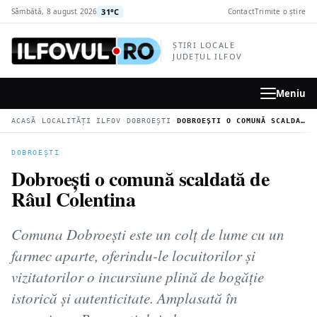
la
31°C
Sâmbătă, 8 august 2026
Contact
Trimite o știre
conținutul
principal
ȘTIRI LOCALE
JUDEȚUL ILFOV
Meniu
›
›
›
ACASĂ
LOCALITĂȚI ILFOV
DOBROEȘTI
DOBROEȘTI O COMUNĂ SCALDATĂ DE RÂUL COLENTINA
DOBROEȘTI
Dobroești o comună scaldată de
Râul Colentina
Comuna Dobroești este un colț de lume cu un
farmec aparte, oferindu-le locuitorilor și
vizitatorilor o incursiune plină de bogăție
istorică și autenticitate. Amplasată în