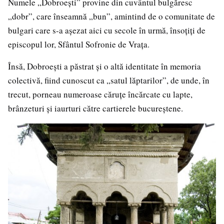
Numele „Dobroești” provine din cuvântul bulgăresc
„dobr”, care înseamnă „bun”, amintind de o comunitate de
bulgari care s-a așezat aici cu secole în urmă, însoțiți de
episcopul lor, Sfântul Sofronie de Vrața.
Însă, Dobroești a păstrat și o altă identitate în memoria
colectivă, fiind cunoscut ca „satul lăptarilor”, de unde, în
trecut, porneau numeroase căruțe încărcate cu lapte,
brânzeturi și iaurturi către cartierele bucureștene.