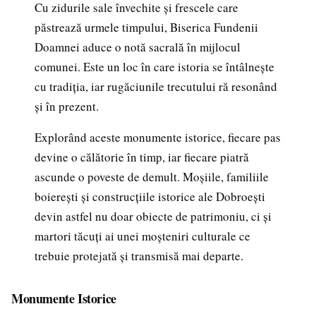
Cu zidurile sale învechite și frescele care
păstrează urmele timpului, Biserica Fundenii
Doamnei aduce o notă sacrală în mijlocul
comunei. Este un loc în care istoria se întâlnește
cu tradiția, iar rugăciunile trecutului ră resonând
și în prezent.
Explorând aceste monumente istorice, fiecare pas
devine o călătorie în timp, iar fiecare piatră
ascunde o poveste de demult. Moșiile, familiile
boierești și construcțiile istorice ale Dobroești
devin astfel nu doar obiecte de patrimoniu, ci și
martori tăcuți ai unei moșteniri culturale ce
trebuie protejată și transmisă mai departe.
Monumente Istorice