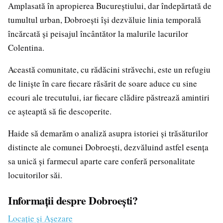
Amplasată în apropierea Bucureștiului, dar îndepărtată de
tumultul urban, Dobroești își dezvăluie linia temporală
încărcată și peisajul încântător la malurile lacurilor
Colentina.
Această comunitate, cu rădăcini străvechi, este un refugiu
de liniște în care fiecare răsărit de soare aduce cu sine
ecouri ale trecutului, iar fiecare clădire păstrează amintiri
ce așteaptă să fie descoperite.
Haide să demarăm o analiză asupra istoriei și trăsăturilor
distincte ale comunei Dobroești, dezvăluind astfel esența
sa unică și farmecul aparte care conferă personalitate
locuitorilor săi.
Informații despre Dobroești?
Locație și Așezare