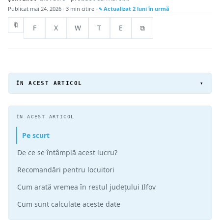
Publicat
mai 24, 2026
· 3 min citire ·
Actualizat
2 luni în urmă
🔖
F
X
W
T
E
⧉
ÎN ACEST ARTICOL
▾
ÎN ACEST ARTICOL
Pe scurt
De ce se întâmplă acest lucru?
Recomandări pentru locuitori
Cum arată vremea în restul județului Ilfov
Cum sunt calculate aceste date