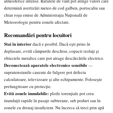
atmosferice intense. Rafalele de vânt pot atinge valori care
determină avertizări meteo de cod galben, portocaliu sau
chiar roșu emise de Administrația Națională de
Meteorologie pentru zonele afectate.
Recomandări pentru locuitori
Stai în interior
dacă e posibil. Dacă ești prins în
deplasare, evită câmpurile deschise, copacii izolați și
obiectele metalice care pot atrage descărcările electrice.
Deconectează aparatele electronice sensibile
—
supratensiunile cauzate de fulgere pot defecta
calculatoare, televizoare și alte echipamente. Folosește
prelungitoare cu protecție.
Evită zonele inundabile:
ploile torențiale pot crea
inundații rapide în pasaje subterane, sub poduri sau în
zonele cu drenaj insuficient. Nu încerca să treci prin apă