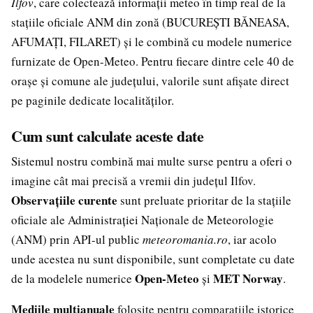
Ilfov
, care colectează informații meteo în timp real de la
stațiile oficiale ANM din zonă (BUCUREȘTI BĂNEASA,
AFUMAȚI, FILARET) și le combină cu modele numerice
furnizate de Open-Meteo. Pentru fiecare dintre cele 40 de
orașe și comune ale județului, valorile sunt afișate direct
pe paginile dedicate localităților.
Cum sunt calculate aceste date
Sistemul nostru combină mai multe surse pentru a oferi o
imagine cât mai precisă a vremii din județul Ilfov.
Observațiile curente
sunt preluate prioritar de la stațiile
oficiale ale Administrației Naționale de Meteorologie
(ANM) prin API-ul public
meteoromania.ro
, iar acolo
unde acestea nu sunt disponibile, sunt completate cu date
Open-Meteo
MET Norway
de la modelele numerice
și
.
Mediile multianuale
folosite pentru comparațiile istorice