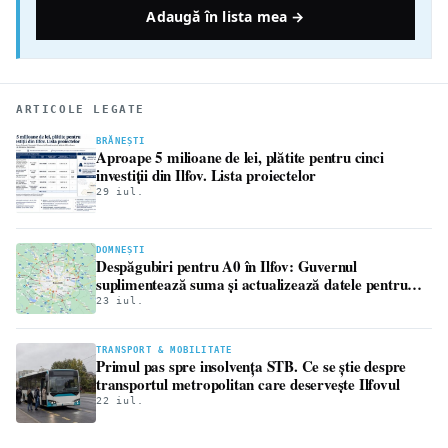
Adaugă în lista mea →
ARTICOLE LEGATE
BRĂNEȘTI
Aproape 5 milioane de lei, plătite pentru cinci
investiții din Ilfov. Lista proiectelor
29 iul.
DOMNEȘTI
Despăgubiri pentru A0 în Ilfov: Guvernul
suplimentează suma și actualizează datele pentru
307 imobile
23 iul.
TRANSPORT & MOBILITATE
Primul pas spre insolvența STB. Ce se știe despre
transportul metropolitan care deservește Ilfovul
22 iul.