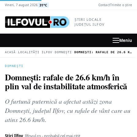
la
31°C
Vineri, 7 august 2026
Contact
Trimite o știre
conținutul
principal
ȘTIRI LOCALE
JUDEȚUL ILFOV
Meniu
›
›
›
ACASĂ
LOCALITĂȚI ILFOV
DOMNEȘTI
DOMNEȘTI: RAFALE DE 26.6 KM/H ÎN PLIN VAL DE INSTABILITATE ATMOSFERICĂ
DOMNEȘTI
Domnești: rafale de 26.6 km/h în
plin val de instabilitate atmosferică
O furtună puternică a afectat astăzi zona
Domnești, județul Ilfov, cu rafale de vânt care au
atins 26.6 km/h.
Știri Ilfov
Ilfovul.ro - probabil cel mai citit