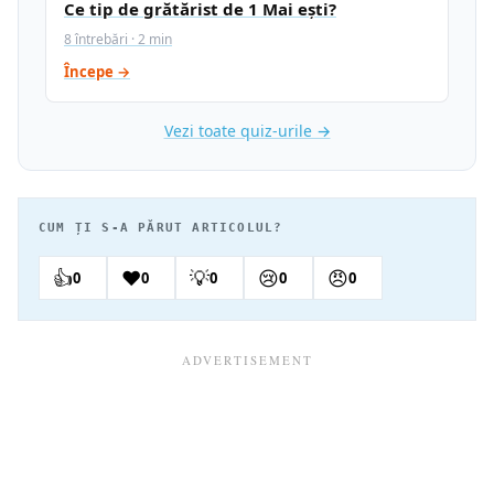
Ce tip de grătărist de 1 Mai ești?
8 întrebări · 2 min
Începe →
Vezi toate quiz-urile →
CUM ȚI S-A PĂRUT ARTICOLUL?
👍
❤️
💡
😢
😠
0
0
0
0
0