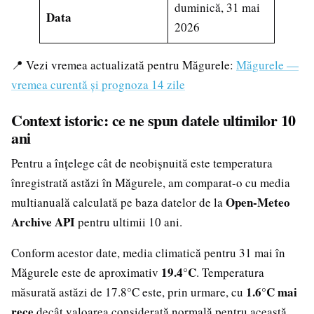
duminică, 31 mai
Data
2026
📍 Vezi vremea actualizată pentru Măgurele:
Măgurele —
vremea curentă și prognoza 14 zile
Context istoric: ce ne spun datele ultimilor 10
ani
Pentru a înțelege cât de neobișnuită este temperatura
înregistrată astăzi în Măgurele, am comparat-o cu media
Open-Meteo
multianuală calculată pe baza datelor de la
Archive API
pentru ultimii 10 ani.
Conform acestor date, media climatică pentru 31 mai în
19.4°C
Măgurele este de aproximativ
. Temperatura
1.6°C mai
măsurată astăzi de 17.8°C este, prin urmare, cu
rece
decât valoarea considerată normală pentru această