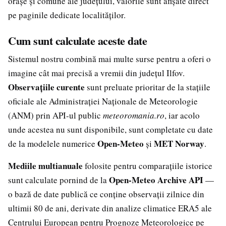
orașe și comune ale județului, valorile sunt afișate direct
pe paginile dedicate localităților.
Cum sunt calculate aceste date
Sistemul nostru combină mai multe surse pentru a oferi o
imagine cât mai precisă a vremii din județul Ilfov.
Observațiile curente
sunt preluate prioritar de la stațiile
oficiale ale Administrației Naționale de Meteorologie
(ANM) prin API-ul public
meteoromania.ro
, iar acolo
unde acestea nu sunt disponibile, sunt completate cu date
Open-Meteo
MET Norway
de la modelele numerice
și
.
Mediile multianuale
folosite pentru comparațiile istorice
Open-Meteo Archive API
sunt calculate pornind de la
—
o bază de date publică ce conține observații zilnice din
ultimii 80 de ani, derivate din analize climatice ERA5 ale
Centrului European pentru Prognoze Meteorologice pe