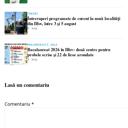
TUNARI
Întreruperi programate de curent în nouă localități
din Ilfov, între 3 și 5 august
3 aug.
DRAGOMIREȘTI-VALE
Bacalaureat 2026 în Ilfov: două centre pentru
probele scrise și 22 de licee arondate
3 aug.
Lasă un comentariu
Comentariu
*