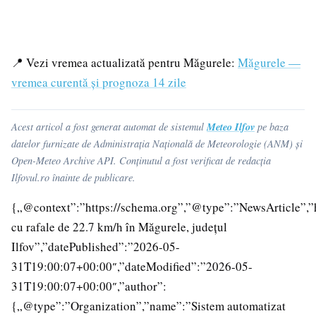
📍 Vezi vremea actualizată pentru Măgurele:
Măgurele —
vremea curentă și prognoza 14 zile
Meteo Ilfov
Acest articol a fost generat automat de sistemul
pe baza
datelor furnizate de Administrația Națională de Meteorologie (ANM) și
Open-Meteo Archive API. Conținutul a fost verificat de redacția
Ilfovul.ro înainte de publicare.
{„@context”:”https://schema.org”,”@type”:”NewsArticle”,”
cu rafale de 22.7 km/h în Măgurele, județul
Ilfov”,”datePublished”:”2026-05-
31T19:00:07+00:00″,”dateModified”:”2026-05-
31T19:00:07+00:00″,”author”:
{„@type”:”Organization”,”name”:”Sistem automatizat