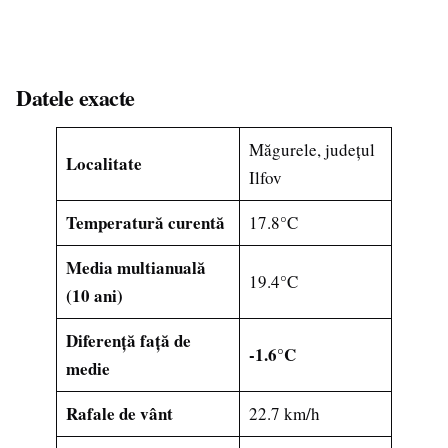
Datele exacte
Măgurele, județul
Localitate
Ilfov
Temperatură curentă
17.8°C
Media multianuală
19.4°C
(10 ani)
Diferență față de
-1.6°C
medie
Rafale de vânt
22.7 km/h