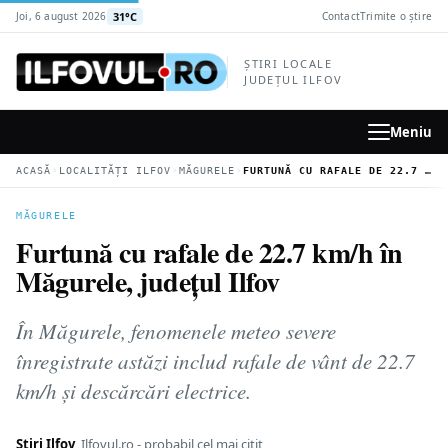
la
31°C
Joi, 6 august 2026
Contact
Trimite o știre
conținutul
principal
ȘTIRI LOCALE
JUDEȚUL ILFOV
Meniu
›
›
›
ACASĂ
LOCALITĂȚI ILFOV
MĂGURELE
FURTUNĂ CU RAFALE DE 22.7 KM/H ÎN MĂGURELE, JUDEȚUL ILFOV
MĂGURELE
Furtună cu rafale de 22.7 km/h în
Măgurele, județul Ilfov
În Măgurele, fenomenele meteo severe
înregistrate astăzi includ rafale de vânt de 22.7
km/h și descărcări electrice.
Știri Ilfov
Ilfovul.ro - probabil cel mai citit