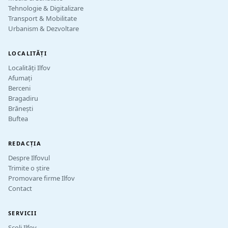
Tehnologie & Digitalizare
Transport & Mobilitate
Urbanism & Dezvoltare
LOCALITĂȚI
Localități Ilfov
Afumați
Berceni
Bragadiru
Brănești
Buftea
REDACȚIA
Despre Ilfovul
Trimite o știre
Promovare firme Ilfov
Contact
SERVICII
Școli Ilfov