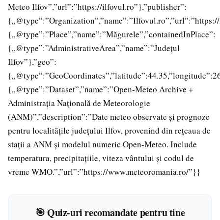
Meteo Ilfov”,”url”:”https://ilfovul.ro”},”publisher”:
{„@type”:”Organization”,”name”:”Ilfovul.ro”,”url”:”https://i
{„@type”:”Place”,”name”:”Măgurele”,”containedInPlace”:
{„@type”:”AdministrativeArea”,”name”:”Județul
Ilfov”},”geo”:
{„@type”:”GeoCoordinates”,”latitude”:44.35,”longitude”:2
{„@type”:”Dataset”,”name”:”Open-Meteo Archive +
Administrația Națională de Meteorologie
(ANM)”,”description”:”Date meteo observate și prognoze
pentru localitățile județului Ilfov, provenind din rețeaua de
stații a ANM și modelul numeric Open-Meteo. Include
temperatura, precipitațiile, viteza vântului și codul de
vreme WMO.”,”url”:”https://www.meteoromania.ro/”}}
🎯 Quiz-uri recomandate pentru tine