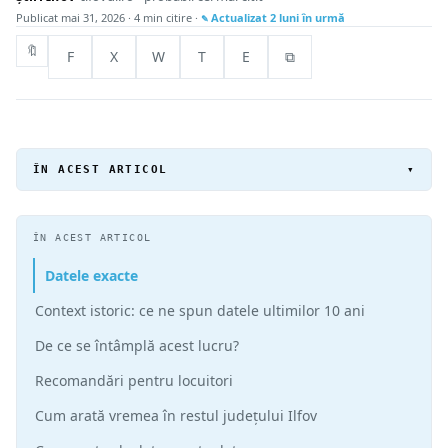
Publicat
mai 31, 2026
· 4 min citire ·
Actualizat
2 luni în urmă
🔖
F
X
W
T
E
⧉
ÎN ACEST ARTICOL
▾
ÎN ACEST ARTICOL
Datele exacte
Context istoric: ce ne spun datele ultimilor 10 ani
De ce se întâmplă acest lucru?
Recomandări pentru locuitori
Cum arată vremea în restul județului Ilfov