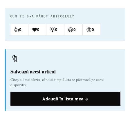
CUM ȚI S-A PĂRUT ARTICOLUL?
👍
❤️
💡
😢
😠
0
0
0
0
0
🔖
Salvează acest articol
Citește-l mai târziu, când ai timp. Lista se păstrează pe acest
dispozitiv.
Adaugă în lista mea →