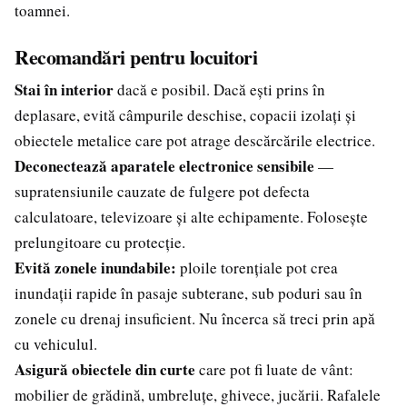
toamnei.
Recomandări pentru locuitori
Stai în interior
dacă e posibil. Dacă ești prins în
deplasare, evită câmpurile deschise, copacii izolați și
obiectele metalice care pot atrage descărcările electrice.
Deconectează aparatele electronice sensibile
—
supratensiunile cauzate de fulgere pot defecta
calculatoare, televizoare și alte echipamente. Folosește
prelungitoare cu protecție.
Evită zonele inundabile:
ploile torențiale pot crea
inundații rapide în pasaje subterane, sub poduri sau în
zonele cu drenaj insuficient. Nu încerca să treci prin apă
cu vehiculul.
Asigură obiectele din curte
care pot fi luate de vânt:
mobilier de grădină, umbreluțe, ghivece, jucării. Rafalele