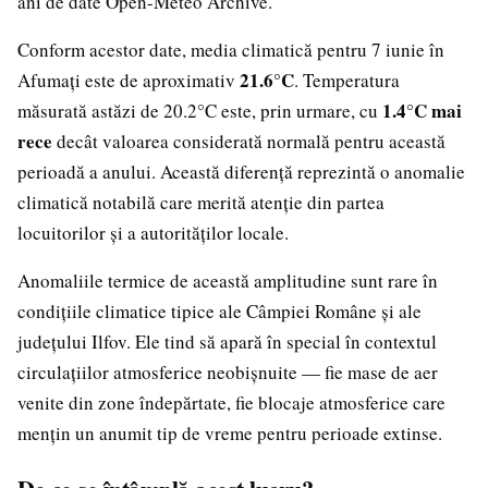
ani de date Open-Meteo Archive.
Conform acestor date, media climatică pentru 7 iunie în
21.6°C
Afumați este de aproximativ
. Temperatura
1.4°C mai
măsurată astăzi de 20.2°C este, prin urmare, cu
rece
decât valoarea considerată normală pentru această
perioadă a anului. Această diferență reprezintă o anomalie
climatică notabilă care merită atenție din partea
locuitorilor și a autorităților locale.
Anomaliile termice de această amplitudine sunt rare în
condițiile climatice tipice ale Câmpiei Române și ale
județului Ilfov. Ele tind să apară în special în contextul
circulațiilor atmosferice neobișnuite — fie mase de aer
venite din zone îndepărtate, fie blocaje atmosferice care
mențin un anumit tip de vreme pentru perioade extinse.