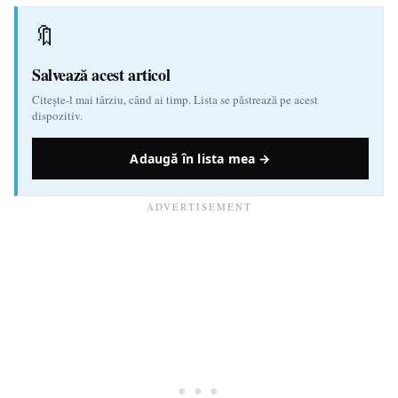
🔖
Salvează acest articol
Citește-l mai târziu, când ai timp. Lista se păstrează pe acest
dispozitiv.
Adaugă în lista mea →