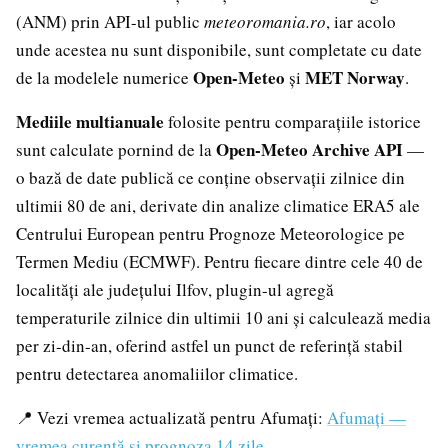
(ANM) prin API-ul public
meteoromania.ro
, iar acolo
unde acestea nu sunt disponibile, sunt completate cu date
Open-Meteo
MET Norway
de la modelele numerice
și
.
Mediile multianuale
folosite pentru comparațiile istorice
Open-Meteo Archive API
sunt calculate pornind de la
—
o bază de date publică ce conține observații zilnice din
ultimii 80 de ani, derivate din analize climatice ERA5 ale
Centrului European pentru Prognoze Meteorologice pe
Termen Mediu (ECMWF). Pentru fiecare dintre cele 40 de
localități ale județului Ilfov, plugin-ul agregă
temperaturile zilnice din ultimii 10 ani și calculează media
per zi-din-an, oferind astfel un punct de referință stabil
pentru detectarea anomaliilor climatice.
📍 Vezi vremea actualizată pentru Afumați:
Afumați —
vremea curentă și prognoza 14 zile