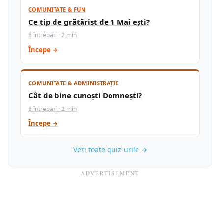
COMUNITATE & FUN
Ce tip de grătărist de 1 Mai ești?
8 întrebări · 2 min
Începe →
COMUNITATE & ADMINISTRAȚIE
Cât de bine cunoști Domnești?
8 întrebări · 2 min
Începe →
Vezi toate quiz-urile →