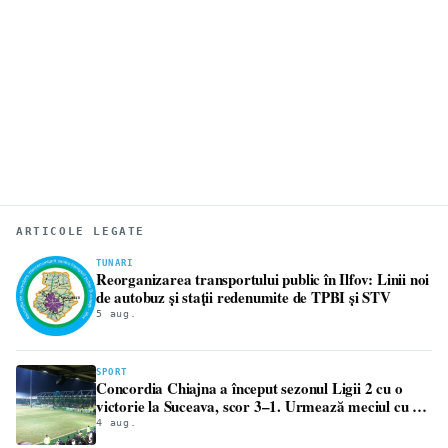
ARTICOLE LEGATE
TUNARI
Reorganizarea transportului public în Ilfov: Linii noi
de autobuz și stații redenumite de TPBI și STV
5 aug.
SPORT
Concordia Chiajna a început sezonul Ligii 2 cu o
victorie la Suceava, scor 3–1. Urmează meciul cu FC
Bihor
4 aug.