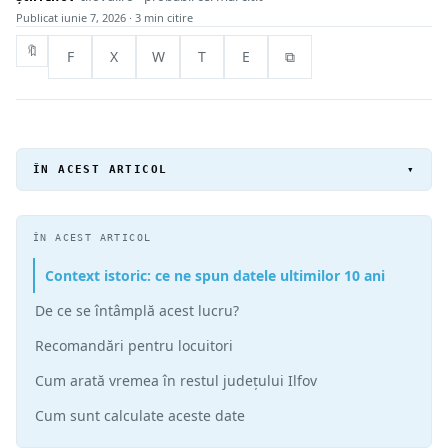
Publicat
iunie 7, 2026
· 3 min citire
🔖
F
X
W
T
E
⧉
ÎN ACEST ARTICOL
▾
ÎN ACEST ARTICOL
Context istoric: ce ne spun datele ultimilor 10 ani
De ce se întâmplă acest lucru?
Recomandări pentru locuitori
Cum arată vremea în restul județului Ilfov
Cum sunt calculate aceste date