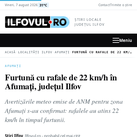
la
31°C
Vineri, 7 august 2026
Contact
Trimite o știre
conținutul
principal
ȘTIRI LOCALE
JUDEȚUL ILFOV
Meniu
›
›
›
ACASĂ
LOCALITĂȚI ILFOV
AFUMAȚI
FURTUNĂ CU RAFALE DE 22 KM/H ÎN AFUMAȚI, JUDEȚUL ILFOV
AFUMAȚI
Furtună cu rafale de 22 km/h în
Afumați, județul Ilfov
Avertizările meteo emise de ANM pentru zona
Afumați s-au confirmat: rafalele au atins 22
km/h în timpul furtunii.
Știri Ilfov
Ilfovul.ro - probabil cel mai citit