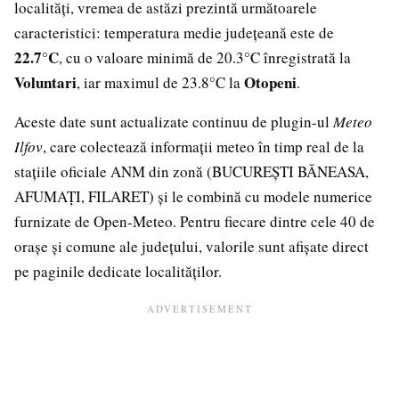
localități, vremea de astăzi prezintă următoarele
caracteristici: temperatura medie județeană este de
22.7°C
, cu o valoare minimă de 20.3°C înregistrată la
Voluntari
Otopeni
, iar maximul de 23.8°C la
.
Aceste date sunt actualizate continuu de plugin-ul
Meteo
Ilfov
, care colectează informații meteo în timp real de la
stațiile oficiale ANM din zonă (BUCUREȘTI BĂNEASA,
AFUMAȚI, FILARET) și le combină cu modele numerice
furnizate de Open-Meteo. Pentru fiecare dintre cele 40 de
orașe și comune ale județului, valorile sunt afișate direct
pe paginile dedicate localităților.