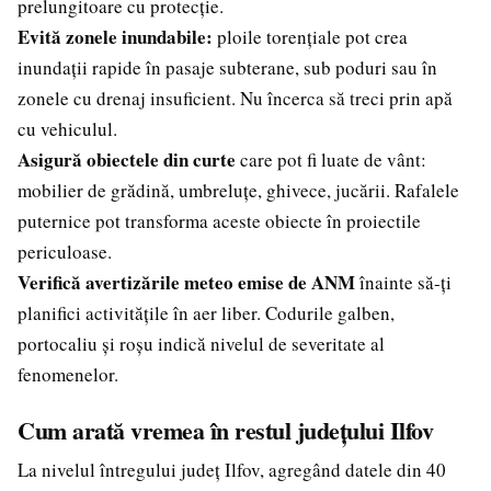
prelungitoare cu protecție.
Evită zonele inundabile:
ploile torențiale pot crea
inundații rapide în pasaje subterane, sub poduri sau în
zonele cu drenaj insuficient. Nu încerca să treci prin apă
cu vehiculul.
Asigură obiectele din curte
care pot fi luate de vânt:
mobilier de grădină, umbreluțe, ghivece, jucării. Rafalele
puternice pot transforma aceste obiecte în proiectile
periculoase.
Verifică avertizările meteo emise de ANM
înainte să-ți
planifici activitățile în aer liber. Codurile galben,
portocaliu și roșu indică nivelul de severitate al
fenomenelor.
Cum arată vremea în restul județului Ilfov
La nivelul întregului județ Ilfov, agregând datele din 40