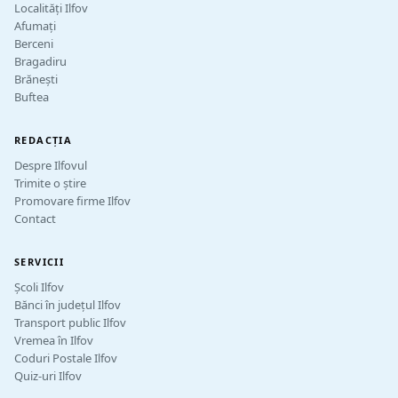
Localități Ilfov
Afumați
Berceni
Bragadiru
Brănești
Buftea
REDACȚIA
Despre Ilfovul
Trimite o știre
Promovare firme Ilfov
Contact
SERVICII
Școli Ilfov
Bănci în județul Ilfov
Transport public Ilfov
Vremea în Ilfov
Coduri Postale Ilfov
Quiz-uri Ilfov