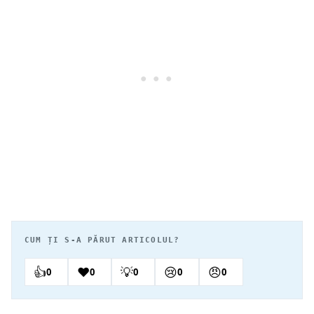
CUM ȚI S-A PĂRUT ARTICOLUL?
👍
❤️
💡
😢
😠
0
0
0
0
0