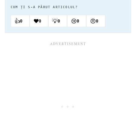
CUM ȚI S-A PĂRUT ARTICOLUL?
👍
❤️
💡
😢
😠
0
0
0
0
0