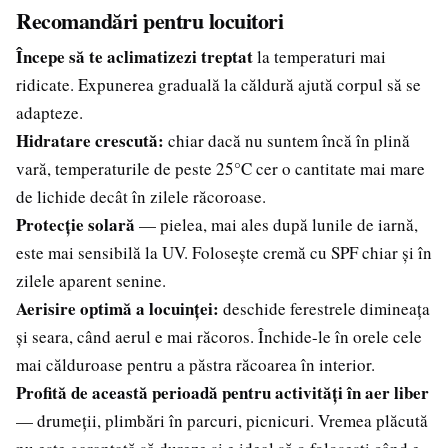
Recomandări pentru locuitori
Începe să te aclimatizezi treptat
la temperaturi mai
ridicate. Expunerea graduală la căldură ajută corpul să se
adapteze.
Hidratare crescută:
chiar dacă nu suntem încă în plină
vară, temperaturile de peste 25°C cer o cantitate mai mare
de lichide decât în zilele răcoroase.
Protecție solară
— pielea, mai ales după lunile de iarnă,
este mai sensibilă la UV. Folosește cremă cu SPF chiar și în
zilele aparent senine.
Aerisire optimă a locuinței:
deschide ferestrele dimineața
și seara, când aerul e mai răcoros. Închide-le în orele cele
mai călduroase pentru a păstra răcoarea în interior.
Profită de această perioadă pentru activități în aer liber
— drumeții, plimbări în parcuri, picnicuri. Vremea plăcută