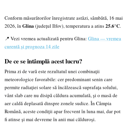
Conform măsurătorilor înregistrate astăzi, sâmbătă, 16 mai
Glina
25.6°C
2026, în
(județul Ilfov), temperatura a atins
.
📍 Vezi vremea actualizată pentru Glina:
Glina — vremea
curentă și prognoza 14 zile
De ce se întâmplă acest lucru?
Prima zi de vară este rezultatul unei combinații
meteorologice favorabile: cer predominant senin care
permite radiației solare să încălzească suprafața solului,
vânt slab care nu disipă căldura acumulată, și o masă de
aer caldă deplasată dinspre zonele sudice. În Câmpia
Română, aceste condiții apar frecvent în luna mai, dar pot
fi atinse și mai devreme în anii mai călduroși.