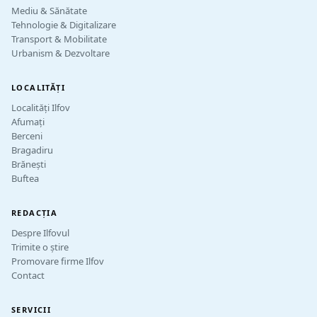
Mediu & Sănătate
Tehnologie & Digitalizare
Transport & Mobilitate
Urbanism & Dezvoltare
LOCALITĂȚI
Localități Ilfov
Afumați
Berceni
Bragadiru
Brănești
Buftea
REDACȚIA
Despre Ilfovul
Trimite o știre
Promovare firme Ilfov
Contact
SERVICII