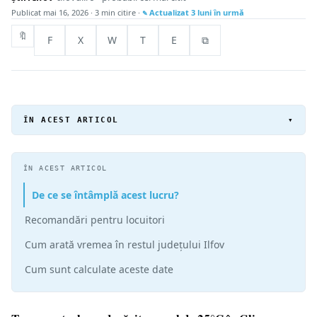
Publicat
mai 16, 2026
· 3 min citire ·
Actualizat
3 luni în urmă
🔖
F
X
W
T
E
⧉
ÎN ACEST ARTICOL
▾
ÎN ACEST ARTICOL
De ce se întâmplă acest lucru?
Recomandări pentru locuitori
Cum arată vremea în restul județului Ilfov
Cum sunt calculate aceste date