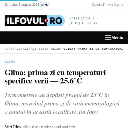
la
31°C
Sâmbătă, 8 august 2026
Contact
Trimite o știre
conținutul
principal
ȘTIRI LOCALE
JUDEȚUL ILFOV
Meniu
›
›
›
ACASĂ
LOCALITĂȚI ILFOV
GLINA
GLINA: PRIMA ZI CU TEMPERATURI SPECIFICE VERII — 25.6°C
GLINA
Glina: prima zi cu temperaturi
specifice verii — 25.6°C
Termometrele au depășit pragul de 25°C în
Glina, marcând prima zi de vară meteorologică
a anului în această localitate din Ilfov.
Știri Ilfov
Ilfovul.ro - probabil cel mai citit