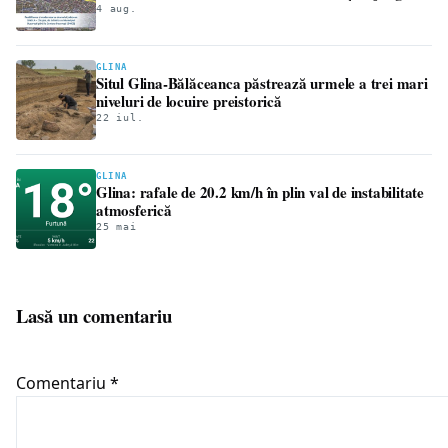
50,19 milioane de lei
4 aug.
GLINA
Situl Glina-Bălăceanca păstrează urmele a trei mari
niveluri de locuire preistorică
22 iul.
GLINA
Glina: rafale de 20.2 km/h în plin val de instabilitate
atmosferică
25 mai
Lasă un comentariu
Comentariu
*