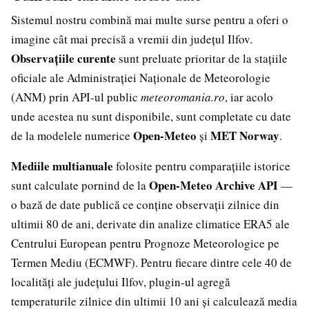
Sistemul nostru combină mai multe surse pentru a oferi o
imagine cât mai precisă a vremii din județul Ilfov.
Observațiile curente
sunt preluate prioritar de la stațiile
oficiale ale Administrației Naționale de Meteorologie
(ANM) prin API-ul public
meteoromania.ro
, iar acolo
unde acestea nu sunt disponibile, sunt completate cu date
Open-Meteo
MET Norway
de la modelele numerice
și
.
Mediile multianuale
folosite pentru comparațiile istorice
Open-Meteo Archive API
sunt calculate pornind de la
—
o bază de date publică ce conține observații zilnice din
ultimii 80 de ani, derivate din analize climatice ERA5 ale
Centrului European pentru Prognoze Meteorologice pe
Termen Mediu (ECMWF). Pentru fiecare dintre cele 40 de
localități ale județului Ilfov, plugin-ul agregă
temperaturile zilnice din ultimii 10 ani și calculează media