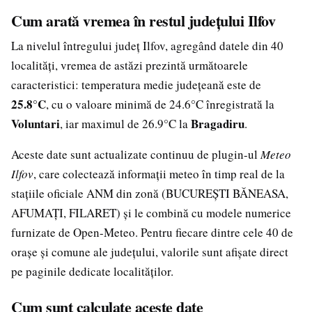
Cum arată vremea în restul județului Ilfov
La nivelul întregului județ Ilfov, agregând datele din 40
localități, vremea de astăzi prezintă următoarele
caracteristici: temperatura medie județeană este de
25.8°C
, cu o valoare minimă de 24.6°C înregistrată la
Voluntari
Bragadiru
, iar maximul de 26.9°C la
.
Aceste date sunt actualizate continuu de plugin-ul
Meteo
Ilfov
, care colectează informații meteo în timp real de la
stațiile oficiale ANM din zonă (BUCUREȘTI BĂNEASA,
AFUMAȚI, FILARET) și le combină cu modele numerice
furnizate de Open-Meteo. Pentru fiecare dintre cele 40 de
orașe și comune ale județului, valorile sunt afișate direct
pe paginile dedicate localităților.
Cum sunt calculate aceste date