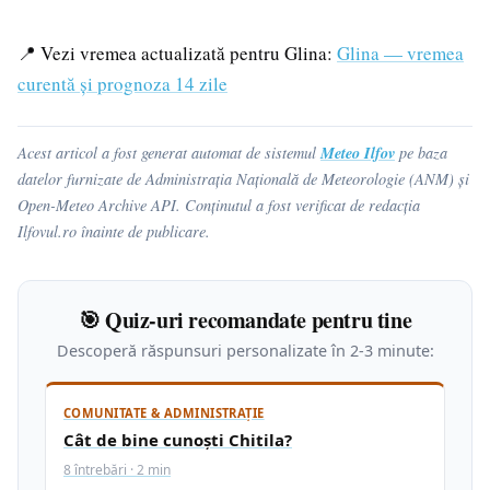
📍 Vezi vremea actualizată pentru Glina:
Glina — vremea
curentă și prognoza 14 zile
Meteo Ilfov
Acest articol a fost generat automat de sistemul
pe baza
datelor furnizate de Administrația Națională de Meteorologie (ANM) și
Open-Meteo Archive API. Conținutul a fost verificat de redacția
Ilfovul.ro înainte de publicare.
🎯 Quiz-uri recomandate pentru tine
Descoperă răspunsuri personalizate în 2-3 minute:
COMUNITATE & ADMINISTRAȚIE
Cât de bine cunoști Chitila?
8 întrebări · 2 min