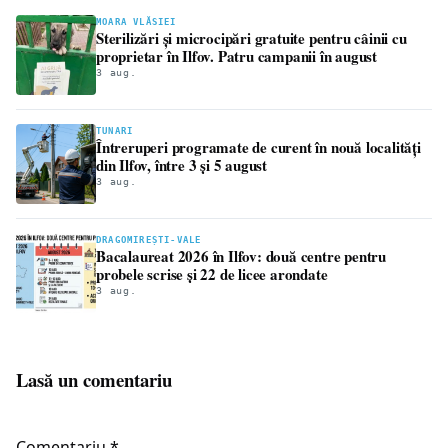
MOARA VLĂSIEI
Sterilizări și microcipări gratuite pentru câinii cu
proprietar în Ilfov. Patru campanii în august
3 aug.
TUNARI
Întreruperi programate de curent în nouă localități
din Ilfov, între 3 și 5 august
3 aug.
DRAGOMIREȘTI-VALE
Bacalaureat 2026 în Ilfov: două centre pentru
probele scrise și 22 de licee arondate
3 aug.
Lasă un comentariu
Comentariu
*