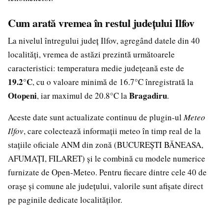
Cum arată vremea în restul județului Ilfov
La nivelul întregului județ Ilfov, agregând datele din 40
localități, vremea de astăzi prezintă următoarele
caracteristici: temperatura medie județeană este de
19.2°C
, cu o valoare minimă de 16.7°C înregistrată la
Otopeni
Bragadiru
, iar maximul de 20.8°C la
.
Aceste date sunt actualizate continuu de plugin-ul
Meteo
Ilfov
, care colectează informații meteo în timp real de la
stațiile oficiale ANM din zonă (BUCUREȘTI BĂNEASA,
AFUMAȚI, FILARET) și le combină cu modele numerice
furnizate de Open-Meteo. Pentru fiecare dintre cele 40 de
orașe și comune ale județului, valorile sunt afișate direct
pe paginile dedicate localităților.