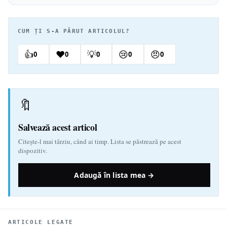
CUM ȚI S-A PĂRUT ARTICOLUL?
👍
❤️
💡
😢
😠
0
0
0
0
0
🔖
Salvează acest articol
Citește-l mai târziu, când ai timp. Lista se păstrează pe acest
dispozitiv.
Adaugă în lista mea →
ARTICOLE LEGATE