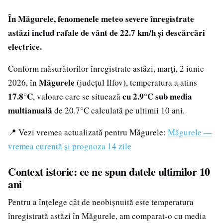
În Măgurele, fenomenele meteo severe înregistrate
astăzi includ rafale de vânt de 22.7 km/h și descărcări
electrice.
Conform măsurătorilor înregistrate astăzi, marți, 2 iunie
Măgurele
2026, în
(județul Ilfov), temperatura a atins
17.8°C
cu 2.9°C sub media
, valoare care se situează
multianuală
de 20.7°C calculată pe ultimii 10 ani.
📍 Vezi vremea actualizată pentru Măgurele:
Măgurele —
vremea curentă și prognoza 14 zile
Context istoric: ce ne spun datele ultimilor 10
ani
Pentru a înțelege cât de neobișnuită este temperatura
înregistrată astăzi în Măgurele, am comparat-o cu media