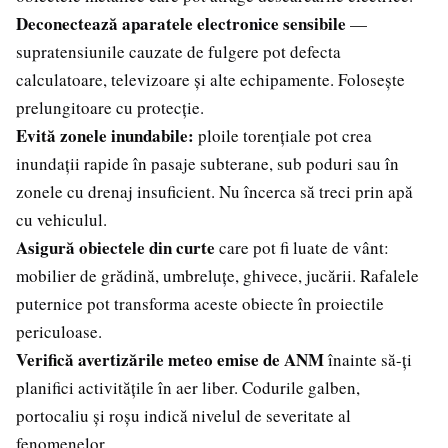
Deconectează aparatele electronice sensibile
—
supratensiunile cauzate de fulgere pot defecta
calculatoare, televizoare și alte echipamente. Folosește
prelungitoare cu protecție.
Evită zonele inundabile:
ploile torențiale pot crea
inundații rapide în pasaje subterane, sub poduri sau în
zonele cu drenaj insuficient. Nu încerca să treci prin apă
cu vehiculul.
Asigură obiectele din curte
care pot fi luate de vânt:
mobilier de grădină, umbreluțe, ghivece, jucării. Rafalele
puternice pot transforma aceste obiecte în proiectile
periculoase.
Verifică avertizările meteo emise de ANM
înainte să-ți
planifici activitățile în aer liber. Codurile galben,
portocaliu și roșu indică nivelul de severitate al
fenomenelor.