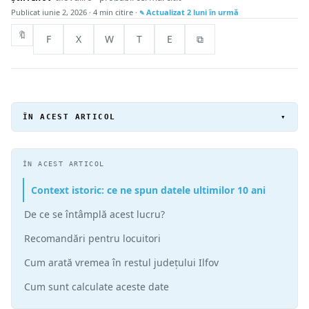
Publicat
iunie 2, 2026
· 4 min citire ·
Actualizat
2 luni în urmă
🔖
F
X
W
T
E
⧉
ÎN ACEST ARTICOL
▾
ÎN ACEST ARTICOL
Context istoric: ce ne spun datele ultimilor 10 ani
De ce se întâmplă acest lucru?
Recomandări pentru locuitori
Cum arată vremea în restul județului Ilfov
Cum sunt calculate aceste date