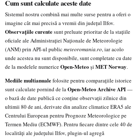
Cum sunt calculate aceste date
Sistemul nostru combină mai multe surse pentru a oferi o
imagine cât mai precisă a vremii din județul Ilfov.
Observațiile curente
sunt preluate prioritar de la stațiile
oficiale ale Administrației Naționale de Meteorologie
(ANM) prin API-ul public
meteoromania.ro
, iar acolo
unde acestea nu sunt disponibile, sunt completate cu date
Open-Meteo
MET Norway
de la modelele numerice
și
.
Mediile multianuale
folosite pentru comparațiile istorice
Open-Meteo Archive API
sunt calculate pornind de la
—
o bază de date publică ce conține observații zilnice din
ultimii 80 de ani, derivate din analize climatice ERA5 ale
Centrului European pentru Prognoze Meteorologice pe
Termen Mediu (ECMWF). Pentru fiecare dintre cele 40 de
localități ale județului Ilfov, plugin-ul agregă