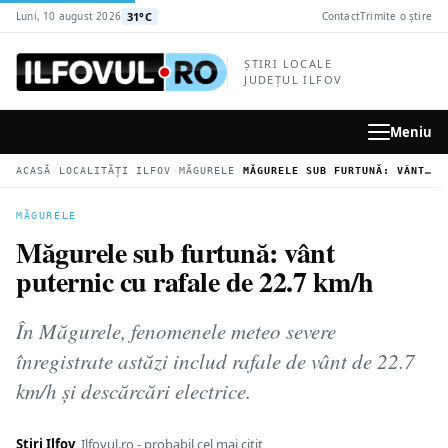
la
31°C
Luni, 10 august 2026
Contact
Trimite o știre
conținutul
principal
ȘTIRI LOCALE
JUDEȚUL ILFOV
Meniu
›
›
›
ACASĂ
LOCALITĂȚI ILFOV
MĂGURELE
MĂGURELE SUB FURTUNĂ: VÂNT PUTERNIC CU RAFALE DE 22.7 KM/H
MĂGURELE
Măgurele sub furtună: vânt
puternic cu rafale de 22.7 km/h
În Măgurele, fenomenele meteo severe
înregistrate astăzi includ rafale de vânt de 22.7
km/h și descărcări electrice.
Știri Ilfov
Ilfovul.ro - probabil cel mai citit