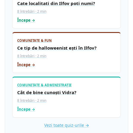
Cate localitati din Ilfov poti numi?
8 întrebări · 2 min
Începe →
COMUNITATE & FUN
Ce tip de halloweenist ești în Ilfov?
8 întrebări · 2 min
Începe →
COMUNITATE & ADMINISTRAȚIE
Cât de bine cunoști Vidra?
8 întrebări · 2 min
Începe →
Vezi toate quiz-urile →