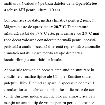
Open-Meteo
multianuală calculată pe baza datelor de la
Archive API
pentru ultimii 10 ani.
Conform acestor date, media climatică pentru 2 iunie în
20.7°C
Măgurele este de aproximativ
. Temperatura
2.9°C mai
măsurată astăzi de 17.8°C este, prin urmare, cu
rece
decât valoarea considerată normală pentru această
perioadă a anului. Această diferență reprezintă o anomalie
climatică notabilă care merită atenție din partea
locuitorilor și a autorităților locale.
Anomaliile termice de această amplitudine sunt rare în
condițiile climatice tipice ale Câmpiei Române și ale
județului Ilfov. Ele tind să apară în special în contextul
circulațiilor atmosferice neobișnuite — fie mase de aer
venite din zone îndepărtate, fie blocaje atmosferice care
mențin un anumit tip de vreme pentru perioade extinse.