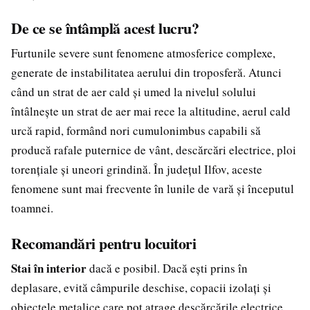
De ce se întâmplă acest lucru?
Furtunile severe sunt fenomene atmosferice complexe,
generate de instabilitatea aerului din troposferă. Atunci
când un strat de aer cald și umed la nivelul solului
întâlnește un strat de aer mai rece la altitudine, aerul cald
urcă rapid, formând nori cumulonimbus capabili să
producă rafale puternice de vânt, descărcări electrice, ploi
torențiale și uneori grindină. În județul Ilfov, aceste
fenomene sunt mai frecvente în lunile de vară și începutul
toamnei.
Recomandări pentru locuitori
Stai în interior
dacă e posibil. Dacă ești prins în
deplasare, evită câmpurile deschise, copacii izolați și
obiectele metalice care pot atrage descărcările electrice.