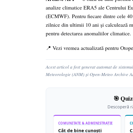
analize climatice ERA5 ale Centrului 
(ECMWF). Pentru fiecare dintre cele 40 de
zilnice din ultimii 10 ani și calculează m
pentru detectarea anomaliilor climatice.
📍 Vezi vremea actualizată pentru Otop
Acest articol a fost generat automat de sistemu
Meteorologie (ANM) și Open-Meteo Archive API. 
🎯 Quiz
Descoperă ră
COMUNITATE & ADMINISTRAȚIE
C
Cât de bine cunoști
C