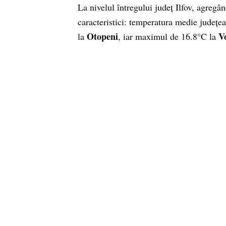
La nivelul întregului județ Ilfov, agregâ
caracteristici: temperatura medie județe
Otopeni
V
la
, iar maximul de 16.8°C la