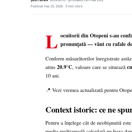
Publicat
mai 25, 2026
· 3 min citire
L
ocuitorii din Otopeni s-au confr
pronunțată — vânt cu rafale de
Conform măsurătorilor înregistrate astăz
20.9°C
cu
atins
, valoare care se situează
10 ani.
📍 Vezi vremea actualizată pentru Otop
Context istoric: ce ne spu
Pentru a înțelege cât de neobișnuită est
media multianuală calculată pe baza dat