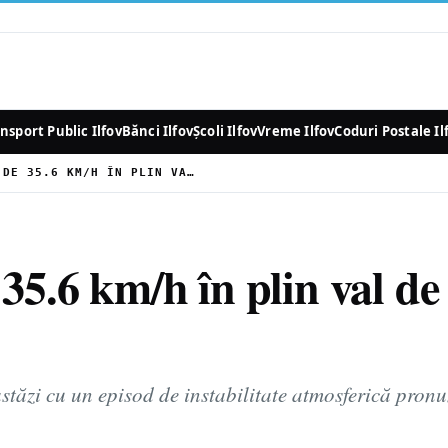
nsport Public Ilfov
Bănci Ilfov
Școli Ilfov
Vreme Ilfov
Coduri Postale Il
OTOPENI: RAFALE DE 35.6 KM/H ÎN PLIN VAL DE INSTABILITATE ATMOSFERICĂ
35.6 km/h în plin val de 
stăzi cu un episod de instabilitate atmosferică pron