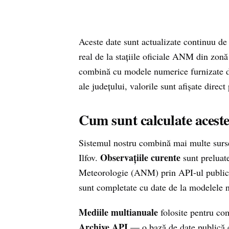
Aceste date sunt actualizate continuu de
real de la stațiile oficiale ANM di
combină cu modele numerice furnizate d
ale județului, valorile sunt afișate direct
Cum sunt calculate aceste
Sistemul nostru combină mai multe surse 
Observațiile curente
Ilfov.
sunt preluate
Meteorologie (ANM) prin API-ul publi
sunt completate cu date de la modelele
Mediile multianuale
folosite pentru com
Archive API
— o bază de date publică ce