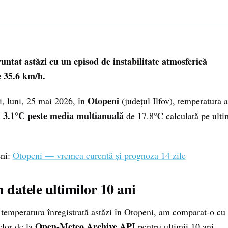
untat astăzi cu un episod de instabilitate atmosferică
 35.6 km/h.
Otopeni
i, luni, 25 mai 2026, în
(județul Ilfov), temperatura a
 3.1°C peste media multianuală
de 17.8°C calculată pe ulti
eni:
Otopeni — vremea curentă și prognoza 14 zile
n datele ultimilor 10 ani
e temperatura înregistrată astăzi în Otopeni, am comparat-o cu
Open-Meteo Archive API
elor de la
pentru ultimii 10 ani.