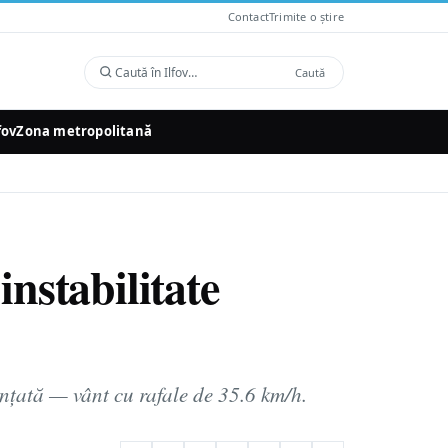
Contact
Trimite o știre
Caută
Caută
în
Ilfov
fov
Zona metropolitană
instabilitate
unțată — vânt cu rafale de 35.6 km/h.