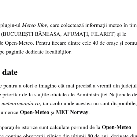
 plugin-ul
Meteo Ilfov
, care colectează informații meteo în ti
n zonă (BUCUREȘTI BĂNEASA, AFUMAȚI, FILARET) și le
e Open-Meteo. Pentru fiecare dintre cele 40 de orașe și com
 pe paginile dedicate localităților.
 date
pentru a oferi o imagine cât mai precisă a vremii din județul
 prioritar de la stațiile oficiale ale Administrației Naționale d
c
meteoromania.ro
, iar acolo unde acestea nu sunt disponibile,
Open-Meteo
MET Norway
 numerice
și
.
Open-Meteo
parațiile istorice sunt calculate pornind de la
 conține observații zilnice din ultimii 80 de ani, derivate di