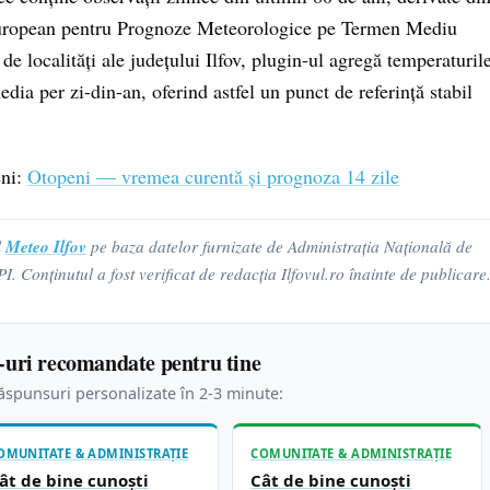
European pentru Prognoze Meteorologice pe Termen Mediu
 localități ale județului Ilfov, plugin-ul agregă temperaturil
edia per zi-din-an, oferind astfel un punct de referință stabil
eni:
Otopeni — vremea curentă și prognoza 14 zile
Meteo Ilfov
l
pe baza datelor furnizate de Administrația Națională de
Conținutul a fost verificat de redacția Ilfovul.ro înainte de publicare
-uri recomandate pentru tine
spunsuri personalizate în 2-3 minute:
OMUNITATE & ADMINISTRAȚIE
COMUNITATE & ADMINISTRAȚIE
ât de bine cunoști
Cât de bine cunoști