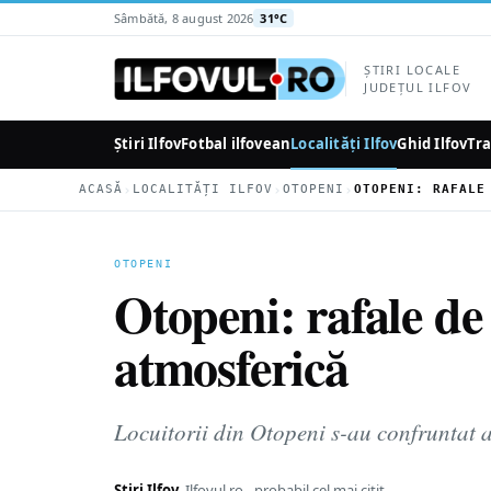
la
Sâmbătă, 8 august 2026
31°C
conținutul
principal
ȘTIRI LOCALE
JUDEȚUL ILFOV
Știri Ilfov
Fotbal ilfovean
Localități Ilfov
Ghid Ilfov
Tra
›
›
›
ACASĂ
LOCALITĂȚI ILFOV
OTOPENI
OTOPENI
Otopeni: rafale de 
atmosferică
Locuitorii din Otopeni s-au confruntat a
Știri Ilfov
Ilfovul.ro - probabil cel mai citit