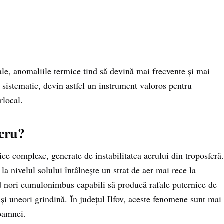
ale, anomaliile termice tind să devină mai frecvente și mai
 sistematic, devin astfel un instrument valoros pentru
rlocal.
ucru?
ce complexe, generate de instabilitatea aerului din troposferă.
a nivelul solului întâlnește un strat de aer mai rece la
nd nori cumulonimbus capabili să producă rafale puternice de
e și uneori grindină. În județul Ilfov, aceste fenomene sunt mai
toamnei.