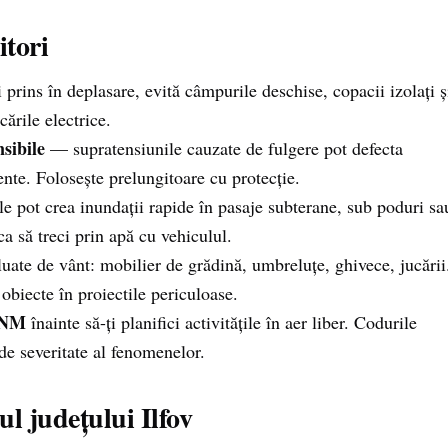
tori
 prins în deplasare, evită câmpurile deschise, copacii izolați ș
ările electrice.
sibile
— supratensiunile cauzate de fulgere pot defecta
ente. Folosește prelungitoare cu protecție.
le pot crea inundații rapide în pasaje subterane, sub poduri sa
ca să treci prin apă cu vehiculul.
luate de vânt: mobilier de grădină, umbreluțe, ghivece, jucării
obiecte în proiectile periculoase.
 ANM
înainte să-ți planifici activitățile în aer liber. Codurile
 de severitate al fenomenelor.
l județului Ilfov