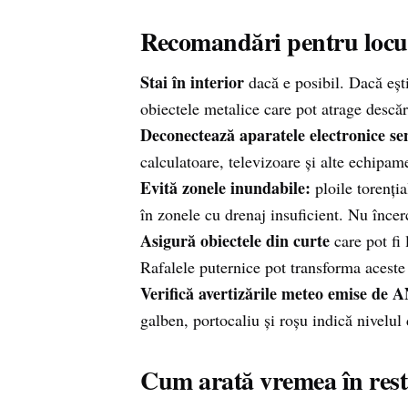
Recomandări pentru locui
Stai în interior
dacă e posibil. Dacă ești
obiectele metalice care pot atrage descărc
Deconectează aparatele electronice sen
calculatoare, televizoare și alte echipam
Evită zonele inundabile:
ploile torenția
în zonele cu drenaj insuficient. Nu încer
Asigură obiectele din curte
care pot fi 
Rafalele puternice pot transforma aceste 
Verifică avertizările meteo emise de
galben, portocaliu și roșu indică nivelul
Cum arată vremea în restu