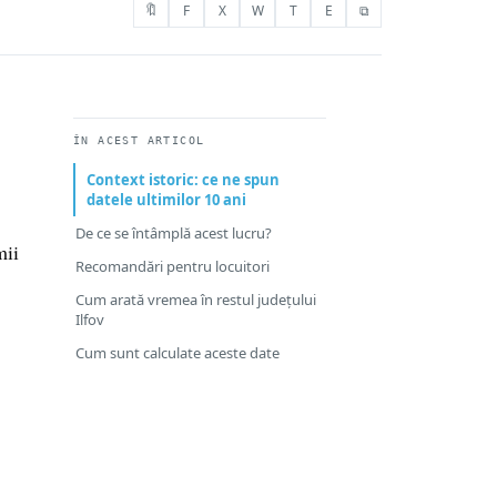
🔖
F
X
W
T
E
⧉
ÎN ACEST ARTICOL
Context istoric: ce ne spun
datele ultimilor 10 ani
De ce se întâmplă acest lucru?
mii
Recomandări pentru locuitori
Cum arată vremea în restul județului
Ilfov
Cum sunt calculate aceste date