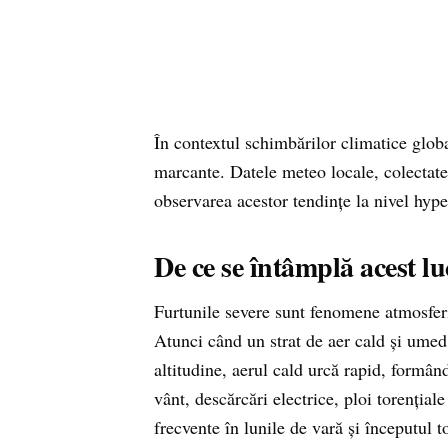
În contextul schimbărilor climatice glob
marcante. Datele meteo locale, colectate
observarea acestor tendințe la nivel hype
De ce se întâmplă acest l
Furtunile severe sunt fenomene atmosferi
Atunci când un strat de aer cald și umed l
altitudine, aerul cald urcă rapid, formâ
vânt, descărcări electrice, ploi torențial
frecvente în lunile de vară și începutul 