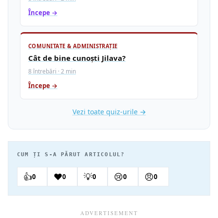
Începe →
COMUNITATE & ADMINISTRAȚIE
Cât de bine cunoști Jilava?
8 întrebări · 2 min
Începe →
Vezi toate quiz-urile →
CUM ȚI S-A PĂRUT ARTICOLUL?
👍
❤️
💡
😢
😠
0
0
0
0
0