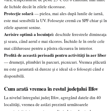
de lichide decât în zilele răcoroase.
Protecție solară
— pielea, mai ales după lunile de iarnă,
este mai sensibilă la UV. Folosește cremă cu SPF chiar și în
zilele aparent senine.
Aerisire optimă a locuinței:
deschide ferestrele dimineața
și seara, când aerul e mai răcoros. Închide-le în orele cele
mai călduroase pentru a păstra răcoarea în interior.
Profită de această perioadă pentru activități în aer liber
— drumeții, plimbări în parcuri, picnicuri. Vremea plăcută
nu este garantată să dureze și e ideal să o folosești când e
disponibilă.
Cum arată vremea în restul județului Ilfov
La nivelul întregului județ Ilfov, agregând datele din 40
localități, vremea de astăzi prezintă următoarele