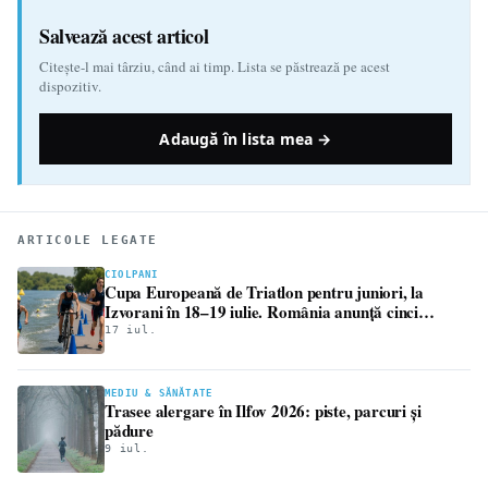
Salvează acest articol
Citește-l mai târziu, când ai timp. Lista se păstrează pe acest
dispozitiv.
Adaugă în lista mea →
ARTICOLE LEGATE
CIOLPANI
Cupa Europeană de Triatlon pentru juniori, la
Izvorani în 18–19 iulie. România anunță cinci
sportivi
17 iul.
MEDIU & SĂNĂTATE
Trasee alergare în Ilfov 2026: piste, parcuri și
pădure
9 iul.