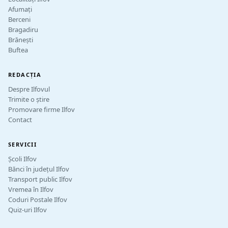
Afumați
Berceni
Bragadiru
Brănești
Buftea
REDACȚIA
Despre Ilfovul
Trimite o știre
Promovare firme Ilfov
Contact
SERVICII
Școli Ilfov
Bănci în județul Ilfov
Transport public Ilfov
Vremea în Ilfov
Coduri Postale Ilfov
Quiz-uri Ilfov