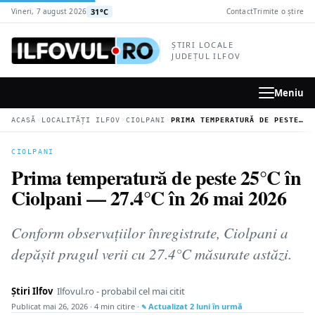
la
31°C
Vineri, 7 august 2026
Contact
Trimite o știre
conținutul
principal
ȘTIRI LOCALE
JUDEȚUL ILFOV
Meniu
›
›
›
ACASĂ
LOCALITĂȚI ILFOV
CIOLPANI
PRIMA TEMPERATURĂ DE PESTE 25°C ÎN CIOLPANI — 27.4°C ÎN 26 MAI 2026
CIOLPANI
Prima temperatură de peste 25°C în
Ciolpani — 27.4°C în 26 mai 2026
Conform observațiilor înregistrate, Ciolpani a
depășit pragul verii cu 27.4°C măsurate astăzi.
Știri Ilfov
Ilfovul.ro - probabil cel mai citit
Publicat
mai 26, 2026
· 4 min citire ·
Actualizat
2 luni în urmă