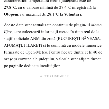
caracteristici: temperatura medie județeană este de
27.8°C
, cu o valoare minimă de 27.4°C înregistrată la
Otopeni
Voluntari
, iar maximul de 28.1°C la
.
Aceste date sunt actualizate continuu de plugin-ul
Meteo
Ilfov
, care colectează informații meteo în timp real de la
stațiile oficiale ANM din zonă (BUCUREȘTI BĂNEASA,
AFUMAȚI, FILARET) și le combină cu modele numerice
furnizate de Open-Meteo. Pentru fiecare dintre cele 40 de
orașe și comune ale județului, valorile sunt afișate direct
pe paginile dedicate localităților.