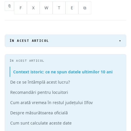
🔖
F
X
W
T
E
⧉
ÎN ACEST ARTICOL
▾
ÎN ACEST ARTICOL
Context istoric: ce ne spun datele ultimilor 10 ani
De ce se întâmplă acest lucru?
Recomandări pentru locuitori
Cum arată vremea în restul județului Ilfov
Despre măsurătoarea oficială
Cum sunt calculate aceste date