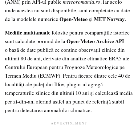
(ANM) prin API-ul public
meteoromania.ro
, iar acolo
unde acestea nu sunt disponibile, sunt completate cu date
Open-Meteo
MET Norway
de la modelele numerice
și
.
Mediile multianuale
folosite pentru comparațiile istorice
Open-Meteo Archive API
sunt calculate pornind de la
—
o bază de date publică ce conține observații zilnice din
ultimii 80 de ani, derivate din analize climatice ERA5 ale
Centrului European pentru Prognoze Meteorologice pe
Termen Mediu (ECMWF). Pentru fiecare dintre cele 40 de
localități ale județului Ilfov, plugin-ul agregă
temperaturile zilnice din ultimii 10 ani și calculează media
per zi-din-an, oferind astfel un punct de referință stabil
pentru detectarea anomaliilor climatice.