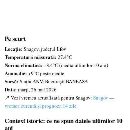
Pe scurt
Locație:
Snagov, județul Ilfov
Temperatură măsurată:
27.4°C
Norma climatică:
18.4°C (media ultimilor 10 ani)
Anomalie:
+9°C peste medie
Sursă:
Stația ANM București BANEASA
Data:
marți, 26 mai 2026
📍 Vezi vremea actualizată pentru Snagov:
Snagov —
vremea curentă și prognoza 14 zile
Context istoric: ce ne spun datele ultimilor 10
ani