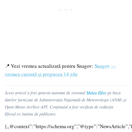
📍 Vezi vremea actualizată pentru Snagov:
Snagov —
vremea curentă și prognoza 14 zile
Meteo Ilfov
Acest articol a fost generat automat de sistemul
pe baza
datelor furnizate de Administrația Națională de Meteorologie (ANM) și
Open-Meteo Archive API. Conținutul a fost verificat de redacția
Ilfovul.ro înainte de publicare.
{„@context”:”https://schema.org”,”@type”:”NewsArticle”,”