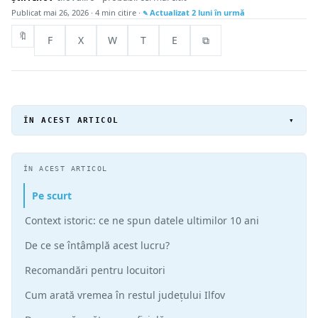
Publicat
mai 26, 2026
· 4 min citire ·
Actualizat
2 luni în urmă
🔖
F
X
W
T
E
⧉
ÎN ACEST ARTICOL
▾
ÎN ACEST ARTICOL
Pe scurt
Context istoric: ce ne spun datele ultimilor 10 ani
De ce se întâmplă acest lucru?
Recomandări pentru locuitori
Cum arată vremea în restul județului Ilfov