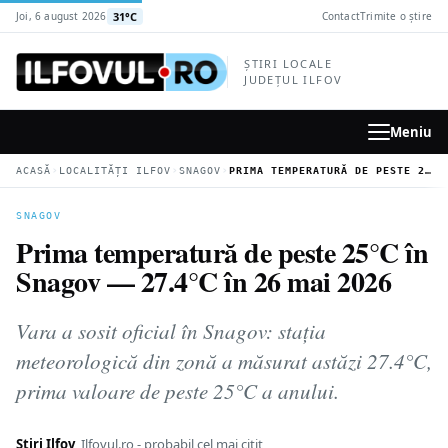
la
31°C
Joi, 6 august 2026
Contact
Trimite o știre
conținutul
principal
ȘTIRI LOCALE
JUDEȚUL ILFOV
Meniu
›
›
›
ACASĂ
LOCALITĂȚI ILFOV
SNAGOV
PRIMA TEMPERATURĂ DE PESTE 25°C ÎN SNAGOV — 27.4°C ÎN 26 MAI 2026
SNAGOV
Prima temperatură de peste 25°C în
Snagov — 27.4°C în 26 mai 2026
Vara a sosit oficial în Snagov: stația
meteorologică din zonă a măsurat astăzi 27.4°C,
prima valoare de peste 25°C a anului.
Știri Ilfov
Ilfovul.ro - probabil cel mai citit