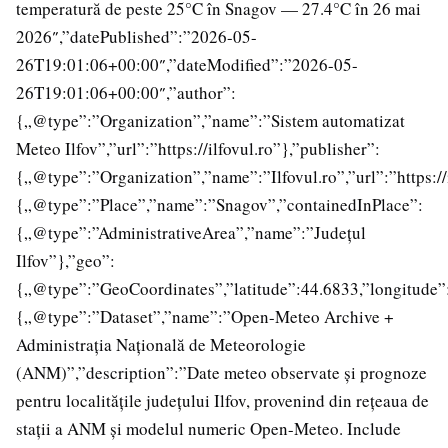
temperatură de peste 25°C în Snagov — 27.4°C în 26 mai
2026″,”datePublished”:”2026-05-
26T19:01:06+00:00″,”dateModified”:”2026-05-
26T19:01:06+00:00″,”author”:
{„@type”:”Organization”,”name”:”Sistem automatizat
Meteo Ilfov”,”url”:”https://ilfovul.ro”},”publisher”:
{„@type”:”Organization”,”name”:”Ilfovul.ro”,”url”:”https://i
{„@type”:”Place”,”name”:”Snagov”,”containedInPlace”:
{„@type”:”AdministrativeArea”,”name”:”Județul
Ilfov”},”geo”:
{„@type”:”GeoCoordinates”,”latitude”:44.6833,”longitude”
{„@type”:”Dataset”,”name”:”Open-Meteo Archive +
Administrația Națională de Meteorologie
(ANM)”,”description”:”Date meteo observate și prognoze
pentru localitățile județului Ilfov, provenind din rețeaua de
stații a ANM și modelul numeric Open-Meteo. Include