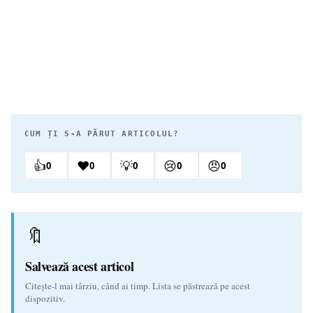
CUM ȚI S-A PĂRUT ARTICOLUL?
👍
❤️
💡
😢
😠
0
0
0
0
0
🔖
Salvează acest articol
Citește-l mai târziu, când ai timp. Lista se păstrează pe acest
dispozitiv.