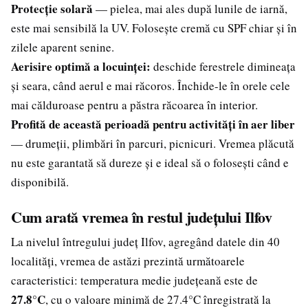
Protecție solară
— pielea, mai ales după lunile de iarnă,
este mai sensibilă la UV. Folosește cremă cu SPF chiar și în
zilele aparent senine.
Aerisire optimă a locuinței:
deschide ferestrele dimineața
și seara, când aerul e mai răcoros. Închide-le în orele cele
mai călduroase pentru a păstra răcoarea în interior.
Profită de această perioadă pentru activități în aer liber
— drumeții, plimbări în parcuri, picnicuri. Vremea plăcută
nu este garantată să dureze și e ideal să o folosești când e
disponibilă.
Cum arată vremea în restul județului Ilfov
La nivelul întregului județ Ilfov, agregând datele din 40
localități, vremea de astăzi prezintă următoarele
caracteristici: temperatura medie județeană este de
27.8°C
, cu o valoare minimă de 27.4°C înregistrată la