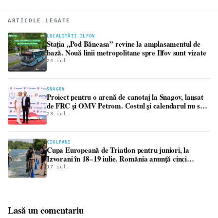
ARTICOLE LEGATE
LOCALITĂȚI ILFOV
Stația „Pod Băneasa” revine la amplasamentul de
bază. Nouă linii metropolitane spre Ilfov sunt vizate
24 iul.
SNAGOV
Proiect pentru o arenă de canotaj la Snagov, lansat
de FRC și OMV Petrom. Costul și calendarul nu sunt
publice
23 iul.
CIOLPANI
Cupa Europeană de Triatlon pentru juniori, la
Izvorani în 18–19 iulie. România anunță cinci
sportivi
17 iul.
Lasă un comentariu