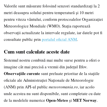
Valorile sunt măsurate folosind senzori standardizați la 2
metri deasupra solului pentru temperatură și 10 metri
pentru viteza vântului, conform protocoalelor Organizației
Meteorologice Mondiale (WMO). Stația raportează
observații actualizate la intervale regulate, iar datele pot fi
consultate public prin
portalul oficial ANM
.
Cum sunt calculate aceste date
Sistemul nostru combină mai multe surse pentru a oferi o
imagine cât mai precisă a vremii din județul Ilfov.
Observațiile curente
sunt preluate prioritar de la stațiile
oficiale ale Administrației Naționale de Meteorologie
(ANM) prin API-ul public
meteoromania.ro
, iar acolo
unde acestea nu sunt disponibile, sunt completate cu date
Open-Meteo
MET Norway
de la modelele numerice
și
.