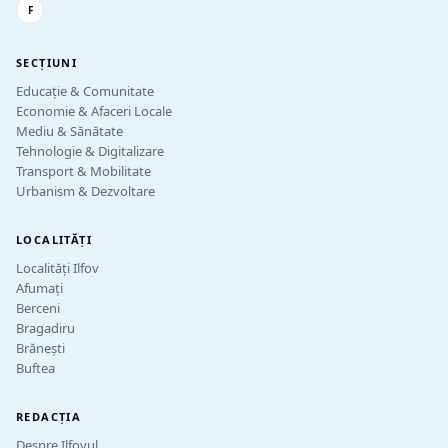
F
SECȚIUNI
Educație & Comunitate
Economie & Afaceri Locale
Mediu & Sănătate
Tehnologie & Digitalizare
Transport & Mobilitate
Urbanism & Dezvoltare
LOCALITĂȚI
Localități Ilfov
Afumați
Berceni
Bragadiru
Brănești
Buftea
REDACȚIA
Despre Ilfovul