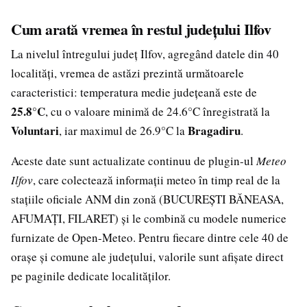
Cum arată vremea în restul județului Ilfov
La nivelul întregului județ Ilfov, agregând datele din 40
localități, vremea de astăzi prezintă următoarele
caracteristici: temperatura medie județeană este de
25.8°C
, cu o valoare minimă de 24.6°C înregistrată la
Voluntari
Bragadiru
, iar maximul de 26.9°C la
.
Aceste date sunt actualizate continuu de plugin-ul
Meteo
Ilfov
, care colectează informații meteo în timp real de la
stațiile oficiale ANM din zonă (BUCUREȘTI BĂNEASA,
AFUMAȚI, FILARET) și le combină cu modele numerice
furnizate de Open-Meteo. Pentru fiecare dintre cele 40 de
orașe și comune ale județului, valorile sunt afișate direct
pe paginile dedicate localităților.