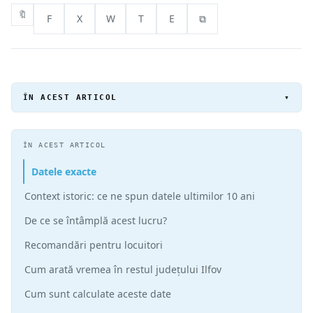
🔖
F
X
W
T
E
⧉
ÎN ACEST ARTICOL
▾
ÎN ACEST ARTICOL
Datele exacte
Context istoric: ce ne spun datele ultimilor 10 ani
De ce se întâmplă acest lucru?
Recomandări pentru locuitori
Cum arată vremea în restul județului Ilfov
Cum sunt calculate aceste date