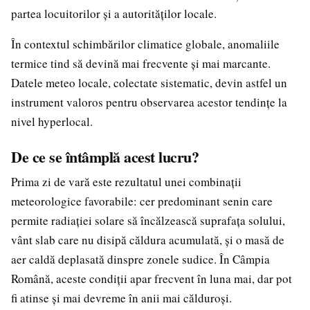
partea locuitorilor și a autorităților locale.
În contextul schimbărilor climatice globale, anomaliile
termice tind să devină mai frecvente și mai marcante.
Datele meteo locale, colectate sistematic, devin astfel un
instrument valoros pentru observarea acestor tendințe la
nivel hyperlocal.
De ce se întâmplă acest lucru?
Prima zi de vară este rezultatul unei combinații
meteorologice favorabile: cer predominant senin care
permite radiației solare să încălzească suprafața solului,
vânt slab care nu disipă căldura acumulată, și o masă de
aer caldă deplasată dinspre zonele sudice. În Câmpia
Română, aceste condiții apar frecvent în luna mai, dar pot
fi atinse și mai devreme în anii mai călduroși.