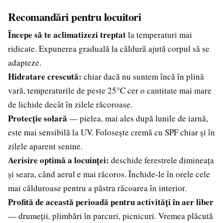
Recomandări pentru locuitori
Începe să te aclimatizezi treptat
la temperaturi mai
ridicate. Expunerea graduală la căldură ajută corpul să se
adapteze.
Hidratare crescută:
chiar dacă nu suntem încă în plină
vară, temperaturile de peste 25°C cer o cantitate mai mare
de lichide decât în zilele răcoroase.
Protecție solară
— pielea, mai ales după lunile de iarnă,
este mai sensibilă la UV. Folosește cremă cu SPF chiar și în
zilele aparent senine.
Aerisire optimă a locuinței:
deschide ferestrele dimineața
și seara, când aerul e mai răcoros. Închide-le în orele cele
mai călduroase pentru a păstra răcoarea în interior.
Profită de această perioadă pentru activități în aer liber
— drumeții, plimbări în parcuri, picnicuri. Vremea plăcută