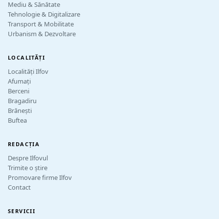
Mediu & Sănătate
Tehnologie & Digitalizare
Transport & Mobilitate
Urbanism & Dezvoltare
LOCALITĂȚI
Localități Ilfov
Afumați
Berceni
Bragadiru
Brănești
Buftea
REDACȚIA
Despre Ilfovul
Trimite o știre
Promovare firme Ilfov
Contact
SERVICII