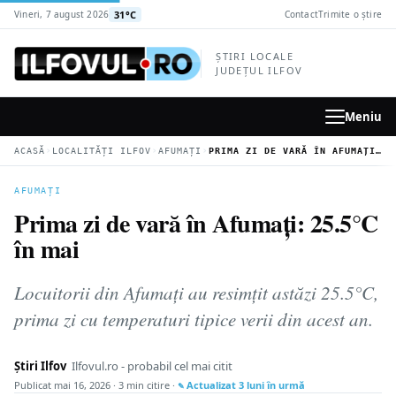
la
31°C
Vineri, 7 august 2026
Contact
Trimite o știre
conținutul
principal
ȘTIRI LOCALE
JUDEȚUL ILFOV
Meniu
›
›
›
ACASĂ
LOCALITĂȚI ILFOV
AFUMAȚI
PRIMA ZI DE VARĂ ÎN AFUMAȚI: 25.5°C ÎN MAI
AFUMAȚI
Prima zi de vară în Afumați: 25.5°C
în mai
Locuitorii din Afumați au resimțit astăzi 25.5°C,
prima zi cu temperaturi tipice verii din acest an.
Știri Ilfov
Ilfovul.ro - probabil cel mai citit
Publicat
mai 16, 2026
· 3 min citire ·
Actualizat
3 luni în urmă