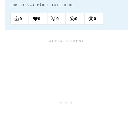
CUM ȚI S-A PĂRUT ARTICOLUL?
👍
❤️
💡
😢
😠
0
0
0
0
0