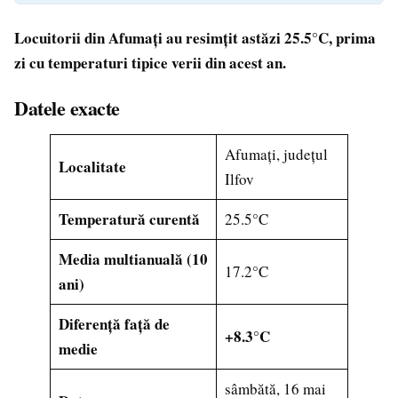
Locuitorii din Afumați au resimțit astăzi 25.5°C, prima
zi cu temperaturi tipice verii din acest an.
Datele exacte
Afumați, județul
Localitate
Ilfov
Temperatură curentă
25.5°C
Media multianuală (10
17.2°C
ani)
Diferență față de
+8.3°C
medie
sâmbătă, 16 mai