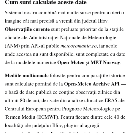
Cum sunt calculate aceste date
Sistemul nostru combină mai multe surse pentru a oferi o
imagine cât mai precisă a vremii din județul Ilfov.
Observațiile curente
sunt preluate prioritar de la stațiile
oficiale ale Administrației Naționale de Meteorologie
(ANM) prin API-ul public
meteoromania.ro
, iar acolo
unde acestea nu sunt disponibile, sunt completate cu date
Open-Meteo
MET Norway
de la modelele numerice
și
.
Mediile multianuale
folosite pentru comparațiile istorice
Open-Meteo Archive API
sunt calculate pornind de la
—
o bază de date publică ce conține observații zilnice din
ultimii 80 de ani, derivate din analize climatice ERA5 ale
Centrului European pentru Prognoze Meteorologice pe
Termen Mediu (ECMWF). Pentru fiecare dintre cele 40 de
localități ale județului Ilfov, plugin-ul agregă