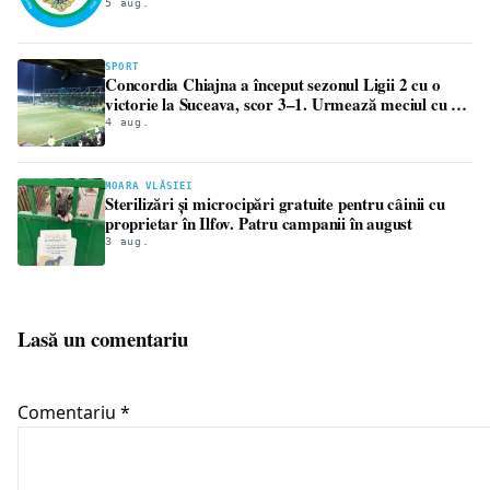
5 aug.
SPORT
Concordia Chiajna a început sezonul Ligii 2 cu o
victorie la Suceava, scor 3–1. Urmează meciul cu FC
Bihor
4 aug.
MOARA VLĂSIEI
Sterilizări și microcipări gratuite pentru câinii cu
proprietar în Ilfov. Patru campanii în august
3 aug.
Lasă un comentariu
Comentariu
*