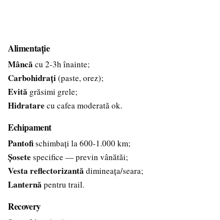
Alimentație
Mâncă
cu 2-3h înainte;
Carbohidrați
(paste, orez);
Evită
grăsimi grele;
Hidratare
cu cafea moderată ok.
Echipament
Pantofi
schimbați la 600-1.000 km;
Șosete
specifice — previn vânătăi;
Vesta reflectorizantă
dimineața/seara;
Lanternă
pentru trail.
Recovery