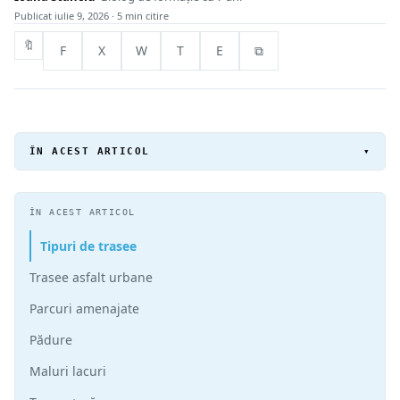
Publicat
iulie 9, 2026
· 5 min citire
🔖
F
X
W
T
E
⧉
ÎN ACEST ARTICOL
▾
ÎN ACEST ARTICOL
Tipuri de trasee
Trasee asfalt urbane
Parcuri amenajate
Pădure
Maluri lacuri