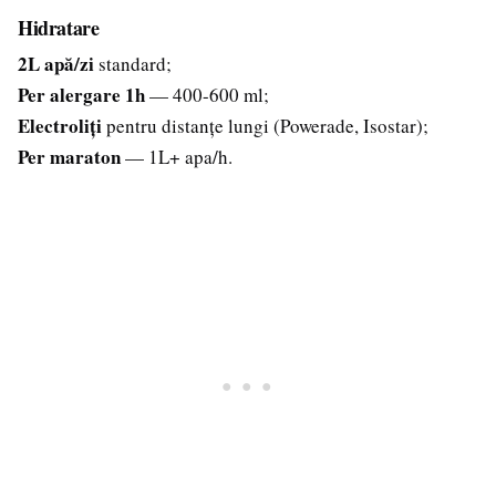
Hidratare
2L apă/zi
standard;
Per alergare 1h
— 400-600 ml;
Electroliți
pentru distanțe lungi (Powerade, Isostar);
Per maraton
— 1L+ apa/h.