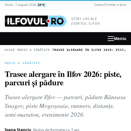
la
31°C
Vineri, 7 august 2026
Contact
Trimite o știre
conținutul
principal
ȘTIRI LOCALE
JUDEȚUL ILFOV
Meniu
›
›
ACASĂ
MEDIU & SĂNĂTATE
TRASEE ALERGARE ÎN ILFOV 2026: PISTE, PARCURI ȘI PĂDURE
MEDIU & SĂNĂTATE
Trasee alergare în Ilfov 2026: piste,
parcuri și pădure
Trasee alergare Ilfov — parcuri, pădure Băneasa
Snagov, piste Mogoșoaia, runners, distanțe,
semi-maraton, evenimente 2026.
Ioana Stanciu
Biolog de formație cu 7 ani