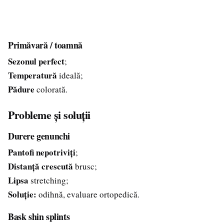
Primăvară / toamnă
Sezonul perfect
;
Temperatură
ideală;
Pădure
colorată.
Probleme și soluții
Durere genunchi
Pantofi nepotriviți
;
Distanță crescută
brusc;
Lipsa
stretching;
Soluție:
odihnă, evaluare ortopedică.
Bask shin splints