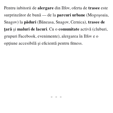
alergare
trasee
Pentru iubitorii de
din Ilfov, oferta de
este
parcuri urbane
surprinzător de bună — de la
(Mogoșoaia,
păduri
trasee de
Snagov) la
(Băneasa, Snagov, Cernica),
țară
maluri de lacuri
comunitate
și
. Cu o
activă (cluburi,
grupuri Facebook, evenimente), alergarea în Ilfov e o
opțiune accesibilă și eficientă pentru fitness.