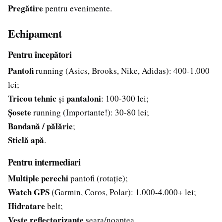
Pregătire
pentru evenimente.
Echipament
Pentru începători
Pantofi
running (Asics, Brooks, Nike, Adidas): 400-1.000
lei;
Tricou tehnic
pantaloni
și
: 100-300 lei;
Șosete
running (Importante!): 30-80 lei;
Bandană / pălărie
;
Sticlă apă
.
Pentru intermediari
Multiple perechi
pantofi (rotație);
Watch GPS
(Garmin, Coros, Polar): 1.000-4.000+ lei;
Hidratare
belt;
Veste reflectorizante
seara/noaptea.