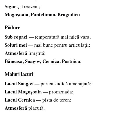
Sigur
și frecvent;
Mogoșoaia, Pantelimon, Bragadiru
.
Pădure
Sub copaci
— temperatură mai mică vara;
Soluri moi
— mai bune pentru articulații;
Atmosferă
liniștită;
Băneasa, Snagov, Cernica, Pustnicu
.
Maluri lacuri
Lacul Snagov
— partea sudică amenajată;
Lacul Mogoșoaia
— promenada;
Lacul Cernica
— pista de teren;
Atmosferă
plăcută.