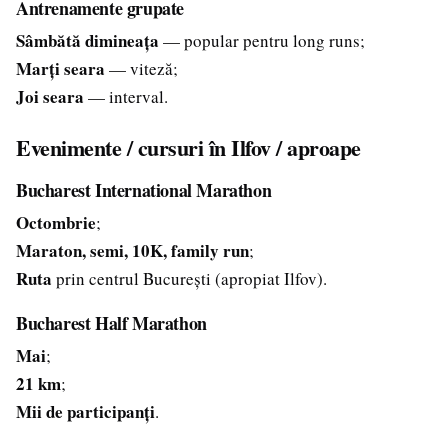
Antrenamente grupate
Sâmbătă dimineața
— popular pentru long runs;
Marți seara
— viteză;
Joi seara
— interval.
Evenimente / cursuri în Ilfov / aproape
Bucharest International Marathon
Octombrie
;
Maraton, semi, 10K, family run
;
Ruta
prin centrul București (apropiat Ilfov).
Bucharest Half Marathon
Mai
;
21 km
;
Mii de participanți
.