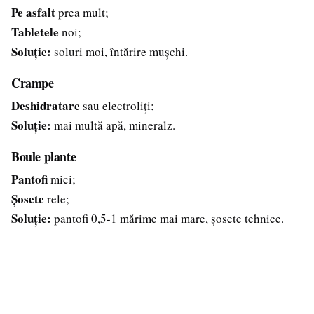
Pe asfalt
prea mult;
Tabletele
noi;
Soluție:
soluri moi, întărire mușchi.
Crampe
Deshidratare
sau electroliți;
Soluție:
mai multă apă, mineralz.
Boule plante
Pantofi
mici;
Șosete
rele;
Soluție:
pantofi 0,5-1 mărime mai mare, șosete tehnice.