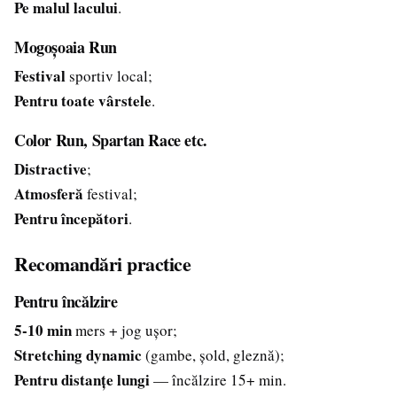
Pe malul lacului
.
Mogoșoaia Run
Festival
sportiv local;
Pentru toate vârstele
.
Color Run, Spartan Race etc.
Distractive
;
Atmosferă
festival;
Pentru începători
.
Recomandări practice
Pentru încălzire
5-10 min
mers + jog ușor;
Stretching dynamic
(gambe, șold, gleznă);
Pentru distanțe lungi
— încălzire 15+ min.