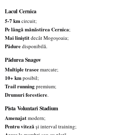
Lacul Cernica
5-7 km
circuit;
Pe lângă mănăstirea Cernica
;
Mai liniștit
decât Mogoșoaia;
Pădure
disponibilă.
Pădurea Snagov
Multiple trasee
marcate;
10+ km
posibil;
Trail running
premium;
Drumuri forestiere
.
Pista Voluntari Stadium
Amenajat
modern;
Pentru viteză
și interval training;
Acces
la membri sau cu plată.