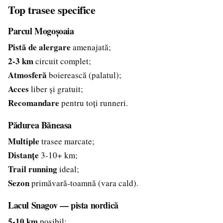
Top trasee specifice
Parcul Mogoșoaia
Pistă de alergare
amenajată;
2-3 km
circuit complet;
Atmosferă
boierească (palatul);
Acces
liber și gratuit;
Recomandare
pentru toți runneri.
Pădurea Băneasa
Multiple
trasee marcate;
Distanțe
3-10+ km;
Trail running
ideal;
Sezon
primăvară-toamnă (vara cald).
Lacul Snagov — pista nordică
5-10 km
posibil;