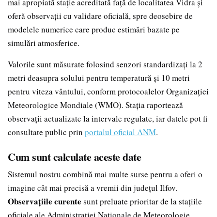
mai apropiată stație acreditată față de localitatea Vidra și
oferă observații cu validare oficială, spre deosebire de
modelele numerice care produc estimări bazate pe
simulări atmosferice.
Valorile sunt măsurate folosind senzori standardizați la 2
metri deasupra solului pentru temperatură și 10 metri
pentru viteza vântului, conform protocoalelor Organizației
Meteorologice Mondiale (WMO). Stația raportează
observații actualizate la intervale regulate, iar datele pot fi
consultate public prin
portalul oficial ANM
.
Cum sunt calculate aceste date
Sistemul nostru combină mai multe surse pentru a oferi o
imagine cât mai precisă a vremii din județul Ilfov.
Observațiile curente
sunt preluate prioritar de la stațiile
oficiale ale Administrației Naționale de Meteorologie