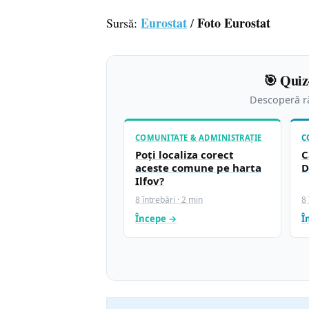
Eurostat
Foto Eurostat
Sursă:
/
🎯 Quiz
Descoperă ră
COMUNITATE & ADMINISTRAȚIE
C
Poți localiza corect
C
aceste comune pe harta
D
Ilfov?
8 întrebări · 2 min
8 
Începe →
Î