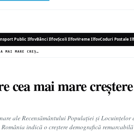
nsport Public Ilfov
Bănci Ilfov
Școli Ilfov
Vreme Ilfov
Coduri Postale Il
EUROSTAT: ILFOVUL ARE CEA MAI MARE CREȘTERE A POPULAȚIEI DIN UE
are cea mai mare creștere
minare ale Recensământului Populației și Locuințelo
 România indică o creștere demografică remarcabil