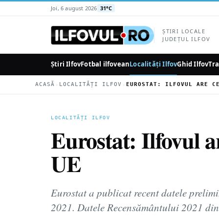
la
Joi, 6 august 2026
31°C
conținutul
principal
ȘTIRI LOCALE
JUDEȚUL ILFOV
Știri Ilfov
Fotbal ilfovean
Localități Ilfov
Ghid Ilfov
Tra
›
›
ACASĂ
LOCALITĂȚI ILFOV
LOCALITĂȚI ILFOV
Eurostat: Ilfovul 
UE
Eurostat a publicat recent datele preli
2021. Datele Recensământului 2021 din