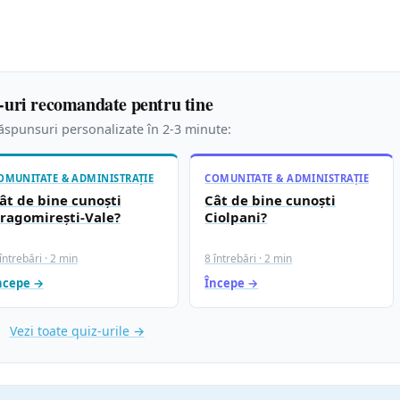
-uri recomandate pentru tine
spunsuri personalizate în 2-3 minute:
OMUNITATE & ADMINISTRAȚIE
COMUNITATE & ADMINISTRAȚIE
ât de bine cunoști
Cât de bine cunoști
ragomirești-Vale?
Ciolpani?
întrebări · 2 min
8 întrebări · 2 min
ncepe →
Începe →
Vezi toate quiz-urile →