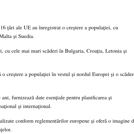
 țări ale UE au înregistrat o creștere a populației, cu
Malta și Suedia.
i, cu cele mai mari scăderi în Bulgaria, Croația, Letonia și
 o creștere a populației în vestul și nordul Europei și o scăder
 ani, furnizează date esențiale pentru planificarea și
național și internațional.
lizate conform reglementărilor europene și oferă o imagine 
țelor.