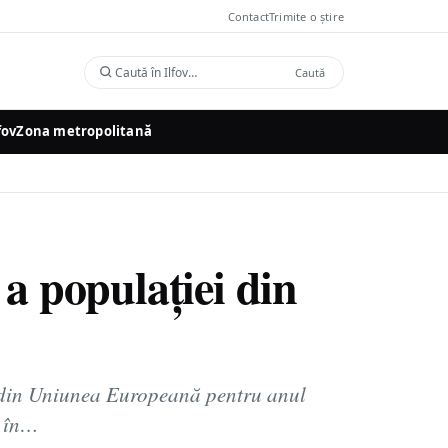
Contact
Trimite o știre
Caută
Caută
în
Ilfov
fov
Zona metropolitană
 a populației din
r din Uniunea Europeană pentru anul
ă în…