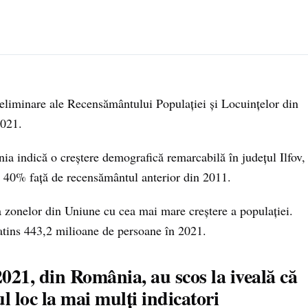
preliminare ale Recensământului Populației și Locuințelor din
2021.
 indică o creștere demografică remarcabilă în județul Ilfov,
 40% față de recensământul anterior din 2011.
ea zonelor din Uniune cu cea mai mare creștere a populației.
atins 443,2 milioane de persoane în 2021.
21, din România, au scos la iveală că
ul loc la mai mulți indicatori