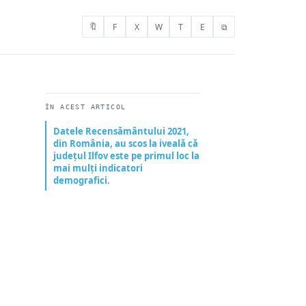
🔖
F
X
W
T
E
⧉
ÎN ACEST ARTICOL
Datele Recensământului 2021,
din România, au scos la iveală că
județul Ilfov este pe primul loc la
mai mulți indicatori
demografici.