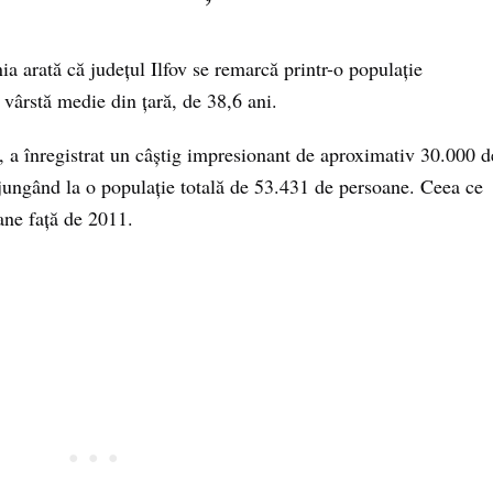
a arată că județul Ilfov se remarcă printr-o populație
vârstă medie din țară, de 38,6 ani.
ov, a înregistrat un câștig impresionant de aproximativ 30.000 d
ajungând la o populație totală de 53.431 de persoane. Ceea ce
ane față de 2011.