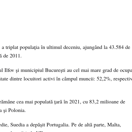
, a triplat populația în ultimul deceniu, ajungând la 43.584 de
ță de 2011.
l Ilfov și municipiul București au cel mai mare grad de ocup
tate dintre locuitori activi în câmpul muncii: 52,2%, respecti
rămâne cea mai populată țară în 2021, cu 83,2 milioane de
a și Polonia.
edie, Suedia a depășit Portugalia. Pe de altă parte, Malta,