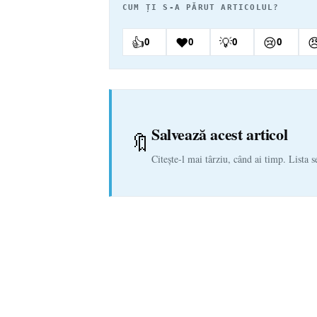
CUM ȚI S-A PĂRUT ARTICOLUL?
👍
❤️
💡
😢

0
0
0
0
Salvează acest articol
🔖
Citește-l mai târziu, când ai timp. Lista s