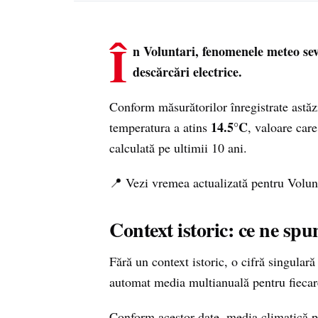
Î
n Voluntari, fenomenele meteo seve
descărcări electrice.
Conform măsurătorilor înregistrate astă
14.5°C
temperatura a atins
, valoare car
calculată pe ultimii 10 ani.
📍 Vezi vremea actualizată pentru Volun
Context istoric: ce ne spu
Fără un context istoric, o cifră singula
automat media multianuală pentru fiecar
Conform acestor date, media climatică p