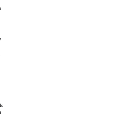
i
u
.
le
ă