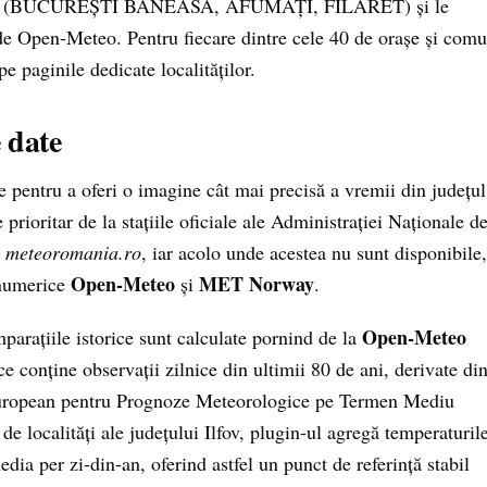
n zonă (BUCUREȘTI BĂNEASA, AFUMAȚI, FILARET) și le
e Open-Meteo. Pentru fiecare dintre cele 40 de orașe și com
 pe paginile dedicate localităților.
 date
pentru a oferi o imagine cât mai precisă a vremii din județul
 prioritar de la stațiile oficiale ale Administrației Naționale d
c
meteoromania.ro
, iar acolo unde acestea nu sunt disponibile,
Open-Meteo
MET Norway
 numerice
și
.
Open-Meteo
parațiile istorice sunt calculate pornind de la
 conține observații zilnice din ultimii 80 de ani, derivate di
European pentru Prognoze Meteorologice pe Termen Mediu
 localități ale județului Ilfov, plugin-ul agregă temperaturil
edia per zi-din-an, oferind astfel un punct de referință stabil