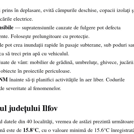
 prins în deplasare, evită câmpurile deschise, copacii izolați ș
ările electrice.
sibile
— supratensiunile cauzate de fulgere pot defecta
ente. Folosește prelungitoare cu protecție.
le pot crea inundații rapide în pasaje subterane, sub poduri sa
ca să treci prin apă cu vehiculul.
luate de vânt: mobilier de grădină, umbreluțe, ghivece, jucării
obiecte în proiectile periculoase.
 ANM
înainte să-ți planifici activitățile în aer liber. Codurile
 de severitate al fenomenelor.
l județului Ilfov
nd datele din 40 localități, vremea de astăzi prezintă următoare
15.8°C
ană este de
, cu o valoare minimă de 15.6°C înregistrat