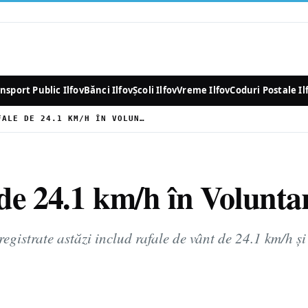
nsport Public Ilfov
Bănci Ilfov
Școli Ilfov
Vreme Ilfov
Coduri Postale Il
FURTUNĂ CU RAFALE DE 24.1 KM/H ÎN VOLUNTARI, JUDEȚUL ILFOV
de 24.1 km/h în Voluntari
egistrate astăzi includ rafale de vânt de 24.1 km/h și 