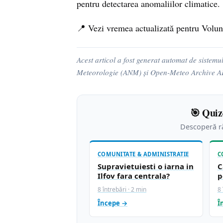
pentru detectarea anomaliilor climatice.
📍 Vezi vremea actualizată pentru Volun
Acest articol a fost generat automat de sistemu
Meteorologie (ANM) și Open-Meteo Archive API. 
🎯 Quiz
Descoperă ră
COMUNITATE & ADMINISTRATIE
C
Supravietuiesti o iarna in
C
Ilfov fara centrala?
p
8 întrebări · 2 min
8 
Începe →
Î