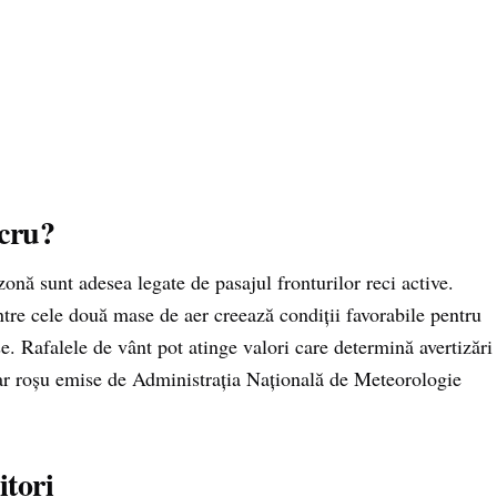
ucru?
onă sunt adesea legate de pasajul fronturilor reci active.
ntre cele două mase de aer creează condiții favorabile pentru
e. Rafalele de vânt pot atinge valori care determină avertizări
ar roșu emise de Administrația Națională de Meteorologie
tori