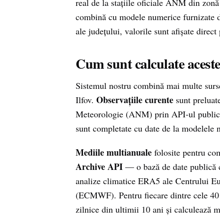
real de la stațiile oficiale ANM di
combină cu modele numerice furnizate d
ale județului, valorile sunt afișate direct
Cum sunt calculate aceste
Sistemul nostru combină mai multe surse 
Observațiile curente
Ilfov.
sunt preluate
Meteorologie (ANM) prin API-ul publi
sunt completate cu date de la modelele
Mediile multianuale
folosite pentru com
Archive API
— o bază de date publică ce
analize climatice ERA5 ale Centrului 
(ECMWF). Pentru fiecare dintre cele 40 de
zilnice din ultimii 10 ani și calculează m