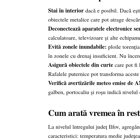
Stai în interior
dacă e posibil. Dacă ești
obiectele metalice care pot atrage descărc
Deconectează aparatele electronice sen
calculatoare, televizoare și alte echipam
Evită zonele inundabile:
ploile torenția
în zonele cu drenaj insuficient. Nu încer
Asigură obiectele din curte
care pot fi 
Rafalele puternice pot transforma aceste 
Verifică avertizările meteo emise de
galben, portocaliu și roșu indică nivelul
Cum arată vremea în restu
La nivelul întregului județ Ilfov, agregâ
caracteristici: temperatura medie județe