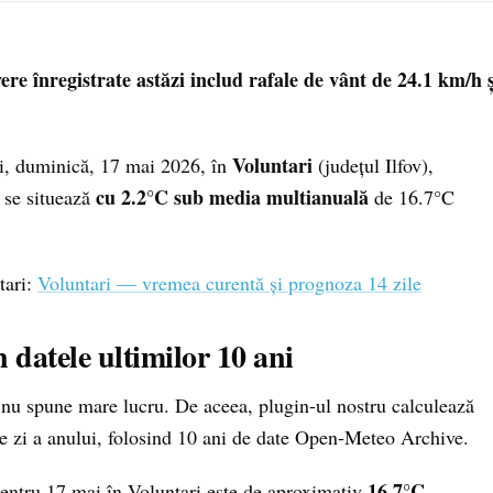
re înregistrate astăzi includ rafale de vânt de 24.1 km/h ș
Voluntari
zi, duminică, 17 mai 2026, în
(județul Ilfov),
cu 2.2°C sub media multianuală
e se situează
de 16.7°C
tari:
Voluntari — vremea curentă și prognoza 14 zile
n datele ultimilor 10 ani
ră nu spune mare lucru. De aceea, plugin-ul nostru calculează
e zi a anului, folosind 10 ani de date Open-Meteo Archive.
16.7°C
entru 17 mai în Voluntari este de aproximativ
.