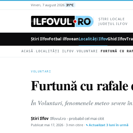
la
Vineri, 7 august 2026
31°C
conținutul
principal
ȘTIRI LOCALE
JUDEȚUL ILFOV
Știri Ilfov
Fotbal ilfovean
Localități Ilfov
Ghid Ilfov
Tra
›
›
›
ACASĂ
LOCALITĂȚI ILFOV
VOLUNTARI
VOLUNTARI
Furtună cu rafale 
În Voluntari, fenomenele meteo severe înr
Știri Ilfov
Ilfovul.ro - probabil cel mai citit
Publicat
mai 17, 2026
· 3 min citire ·
Actualizat
3 luni în urmă