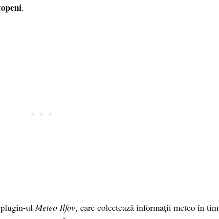
openi
.
 plugin-ul
Meteo Ilfov
, care colectează informații meteo în ti