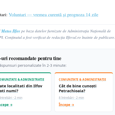
tari:
Voluntari — vremea curentă și prognoza 14 zile
Meteo Ilfov
l
pe baza datelor furnizate de Administrația Națională de
Conținutul a fost verificat de redacția Ilfovul.ro înainte de publicare
-uri recomandate pentru tine
spunsuri personalizate în 2-3 minute:
OMUNITATE & ADMINISTRATIE
COMUNITATE & ADMINISTRAȚIE
ate localitati din Ilfov
Cât de bine cunoști
oti numi?
Petrachioaia?
întrebări · 2 min
8 întrebări · 2 min
ncepe →
Începe →