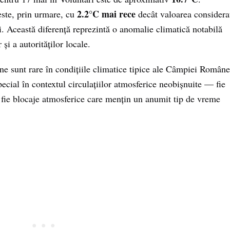
2.2°C mai rece
ste, prin urmare, cu
decât valoarea considera
. Această diferență reprezintă o anomalie climatică notabilă
 și a autorităților locale.
e sunt rare în condițiile climatice tipice ale Câmpiei Române
special în contextul circulațiilor atmosferice neobișnuite — fie
 fie blocaje atmosferice care mențin un anumit tip de vreme