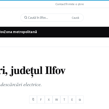
Contact
Trimite o știre
Caută
Caută
în
Ilfov
fov
Zona metropolitană
, județul Ilfov
descărcări electrice.
🔖
F
X
W
T
E
⧉