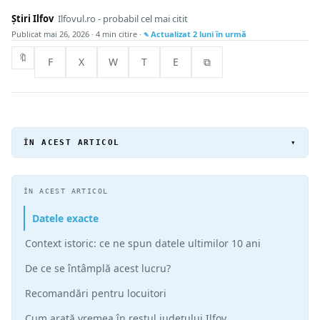
Știri Ilfov
Ilfovul.ro - probabil cel mai citit
Publicat
mai 26, 2026
· 4 min citire ·
Actualizat
2 luni în urmă
🔖
F
X
W
T
E
⧉
ÎN ACEST ARTICOL
▾
ÎN ACEST ARTICOL
Datele exacte
Context istoric: ce ne spun datele ultimilor 10 ani
De ce se întâmplă acest lucru?
Recomandări pentru locuitori
Cum arată vremea în restul județului Ilfov