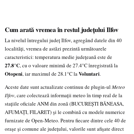
Cum arată vremea în restul județului Ilfov
La nivelul întregului județ Ilfov, agregând datele din 40
localități, vremea de astăzi prezintă următoarele
caracteristici: temperatura medie județeană este de
27.8°C
, cu o valoare minimă de 27.4°C înregistrată la
Otopeni
Voluntari
, iar maximul de 28.1°C la
.
Aceste date sunt actualizate continuu de plugin-ul
Meteo
Ilfov
, care colectează informații meteo în timp real de la
stațiile oficiale ANM din zonă (BUCUREȘTI BĂNEASA,
AFUMAȚI, FILARET) și le combină cu modele numerice
furnizate de Open-Meteo. Pentru fiecare dintre cele 40 de
orașe și comune ale județului, valorile sunt afișate direct