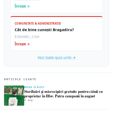
Începe →
COMUNITATE & ADMINISTRAȚIE
Cât de bine cunoști Bragadiru?
8 întrebări · 2 min
Începe →
Vezi toate quiz-urile →
ARTICOLE LEGATE
MOARA VLĂSIEI
Sterilizări și microcipări gratuite pentru câinii cu
proprietar în Ilfov. Patru campanii în august
3 aug.