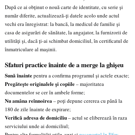
După ce ai obținut o nouă carte de identitate, cu serie și
număr diferite, actualizează-ți datele acolo unde actul
vechi era înregistrat: la bancă, la medicul de familie și
casa de asigurări de sănătate, la angajator, la furnizorii de
utilități și, dacă ți-ai schimbat domiciliul, în certificatul de
înmatriculare al mașinii.
Sfaturi practice înainte de a merge la ghișeu
Sună înainte
pentru a confirma programul și actele exacte;
Pregătește originalele și copiile
– majoritatea
documentelor se cer în ambele forme;
Nu amâna reînnoirea
– poți depune cererea cu până la
180 de zile înainte de expirare;
Verifică adresa de domiciliu
– actul se eliberează în raza
serviciului unde ai domiciliul;
Pentru alte formalități utile, vezi și
pașaportul în Ilfov
,