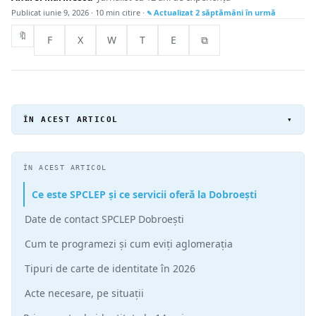
Publicat
iunie 9, 2026
· 10 min citire ·
Actualizat
2 săptămâni în urmă
🔖
F
X
W
T
E
⧉
ÎN ACEST ARTICOL
▾
ÎN ACEST ARTICOL
Ce este SPCLEP și ce servicii oferă la Dobroești
Date de contact SPCLEP Dobroești
Cum te programezi și cum eviți aglomerația
Tipuri de carte de identitate în 2026
Acte necesare, pe situații