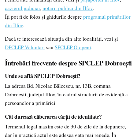
cazierul judiciar
,
notarii publici din Ilfov
.
Îți pot fi de folos și ghidurile despre
programul primăriilor
din Ilfov
.
Dacă te interesează situația din alte localități, vezi și
DPCLEP Voluntari
sau
SPCLEP Otopeni
.
Întrebări frecvente despre SPCLEP Dobroești
Unde se află SPCLEP Dobroești?
La adresa Bd. Nicolae Bălcescu, nr. 13B, comuna
Dobroești, județul Ilfov, în cadrul structurii de evidență a
persoanelor a primăriei.
Cât durează eliberarea cărții de identitate?
Termenul legal maxim este de 30 de zile de la depunere,
dar în practică actul este adesea gata mai repede. În