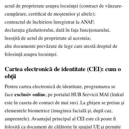
actul de proprietate asupra locuinței (contract de vânzare-
cumpărare, certificat de moștenitor și altele);
contractul de închiriere înregistrat la ANAF;
declarația găzduitorului, dată în fața funcționarului,
însoțită de actul de proprietate al acestuia;
alte documente prevăzute de lege care atestă dreptul de
folosință asupra locuinței.
Cartea electronică de identitate (CEI): cum o
obții
Pentru cartea electronică de identitate, programarea se
exclusiv online
face
, pe portalul HUB Servicii MAI (linkul
este în caseta de contact de mai sus). La ghișeu se preiau și
elementele biometrice (imaginea facială și, după caz,
amprentele). Avantajul principal al CEI este că poate fi
folosită ca document de călătorie în spațiul UE și permite