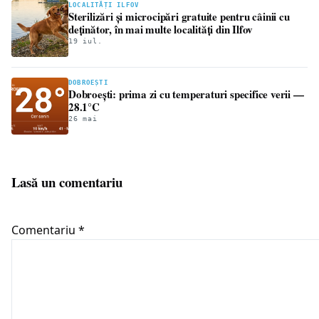
LOCALITĂȚI ILFOV
Sterilizări și microcipări gratuite pentru câinii cu
deținător, în mai multe localități din Ilfov
19 iul.
DOBROEȘTI
Dobroești: prima zi cu temperaturi specifice verii —
28.1°C
26 mai
Lasă un comentariu
Comentariu
*