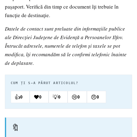
pașaport. Verifică din timp ce document îți trebuie în
funcție de destinație.
Datele de contact sunt preluate din informațiile publice
ale Direcției Județene de Evidență a Persoanelor Ilfov.
Întrucât adresele, numerele de telefon și taxele se pot
modifica, îți recomandăm să le confirmi telefonic înainte
de deplasare.
CUM ȚI S-A PĂRUT ARTICOLUL?
👍
❤️
💡
😢
😠
0
0
0
0
0
🔖