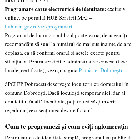
Fax:
031.426.07.74;
Programare carte electronică de identitate:
exclusiv
online, pe portalul HUB Servicii MAI –
hub.mai.gov.ro/cei/programari
.
Programul de lucru cu publicul poate varia, de aceea îți
recomandăm să suni la numărul de mai sus înainte de a te
deplasa, ca să confirmi orarul și actele exacte pentru
situația ta. Pentru serviciile administrative conexe (taxe
locale, certificate), vezi și pagina
Primăriei Dobroești
.
SPCLEP Dobroești deservește locuitorii cu domiciliul în
comuna Dobroești. Dacă locuiești temporar aici, dar ai
domiciliul în altă localitate, poți totuși să-ți înscrii
reședința (vezi secțiunea despre flotant).
Cum te programezi și cum eviți aglomerația
Pentru cartea de identitate simplă, programul cu publicul