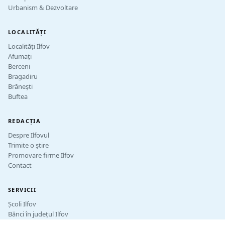
Urbanism & Dezvoltare
LOCALITĂȚI
Localități Ilfov
Afumați
Berceni
Bragadiru
Brănești
Buftea
REDACȚIA
Despre Ilfovul
Trimite o știre
Promovare firme Ilfov
Contact
SERVICII
Școli Ilfov
Bănci în județul Ilfov
Transport public Ilfov