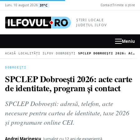
la
31°C
Luni, 10 august 2026
Contact
Trimite o știre
conținutul
principal
ȘTIRI LOCALE
JUDEȚUL ILFOV
Meniu
›
›
›
ACASĂ
LOCALITĂȚI ILFOV
DOBROEȘTI
SPCLEP DOBROEȘTI 2026: ACTE CARTE DE IDENTITATE, PROGRAM ȘI CONTACT
DOBROEȘTI
SPCLEP Dobroești 2026: acte carte
de identitate, program și contact
SPCLEP Dobroești: adresă, telefon, acte
necesare pentru cartea de identitate, taxe 2026
și programare online CEI.
Andrei Marinescu
Jurnalist cu 12 ani de experiență