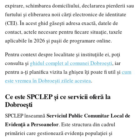
expirare, schimbarea domiciliului, declararea pierderii sau
furtului și eliberarea noii cărți electronice de identitate
(CEI). În acest ghid găsești adresa exactă, datele de
contact, actele necesare pentru fiecare situație, taxele
aplicabile în 2026 și pașii de programare online.
Pentru context despre localitate și instituțiile ei, poți
consulta și
ghidul complet al comunei Dobroești
, iar
pentru a-ți planifica vizita la ghișeu îți poate fi util și
cum
este vremea în Dobroești zilele acestea
.
Ce este SPCLEP și ce servicii oferă la
Dobroești
Serviciul Public Comunitar Local de
SPCLEP înseamnă
Evidență a Persoanelor
. Este structura din cadrul
primăriei care gestionează evidența populației și