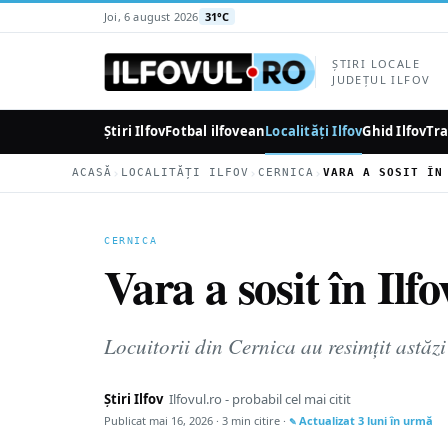
la
Joi, 6 august 2026
31°C
conținutul
principal
ȘTIRI LOCALE
JUDEȚUL ILFOV
Știri Ilfov
Fotbal ilfovean
Localități Ilfov
Ghid Ilfov
Tra
›
›
›
ACASĂ
LOCALITĂȚI ILFOV
CERNICA
CERNICA
Vara a sosit în Ilf
Locuitorii din Cernica au resimțit astăzi
Știri Ilfov
Ilfovul.ro - probabil cel mai citit
Publicat
mai 16, 2026
· 3 min citire ·
Actualizat
3 luni în urmă