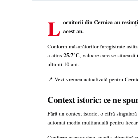
L
ocuitorii din Cernica au resimți
acest an.
Conform măsurătorilor înregistrate astă
25.7°C
a atins
, valoare care se situează
ultimii 10 ani.
📍 Vezi vremea actualizată pentru Cern
Context istoric: ce ne spu
Fără un context istoric, o cifră singula
automat media multianuală pentru fiecar
Conform acestor date, media climatică p