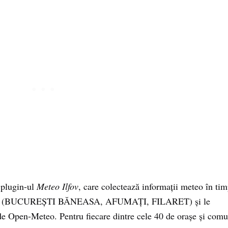
 plugin-ul
Meteo Ilfov
, care colectează informații meteo în ti
n zonă (BUCUREȘTI BĂNEASA, AFUMAȚI, FILARET) și le
e Open-Meteo. Pentru fiecare dintre cele 40 de orașe și com