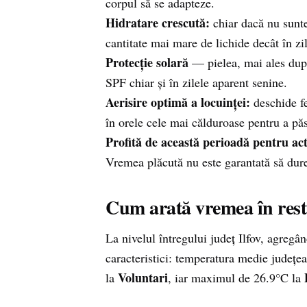
corpul să se adapteze.
Hidratare crescută:
chiar dacă nu sunte
cantitate mai mare de lichide decât în zi
Protecție solară
— pielea, mai ales după
SPF chiar și în zilele aparent senine.
Aerisire optimă a locuinței:
deschide fe
în orele cele mai călduroase pentru a păst
Profită de această perioadă pentru acti
Vremea plăcută nu este garantată să durez
Cum arată vremea în restu
La nivelul întregului județ Ilfov, agregâ
caracteristici: temperatura medie județe
Voluntari
la
, iar maximul de 26.9°C la