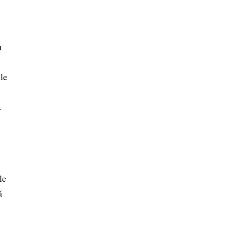
u
le
.
le
ă