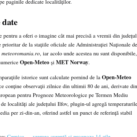
 pe paginile dedicate localităților.
 date
pentru a oferi o imagine cât mai precisă a vremii din județul
 prioritar de la stațiile oficiale ale Administrației Naționale d
c
meteoromania.ro
, iar acolo unde acestea nu sunt disponibile,
Open-Meteo
MET Norway
 numerice
și
.
Open-Meteo
parațiile istorice sunt calculate pornind de la
 conține observații zilnice din ultimii 80 de ani, derivate di
European pentru Prognoze Meteorologice pe Termen Mediu
 localități ale județului Ilfov, plugin-ul agregă temperaturil
edia per zi-din-an, oferind astfel un punct de referință stabil
ica:
Cernica — vremea curentă și prognoza 14 zile