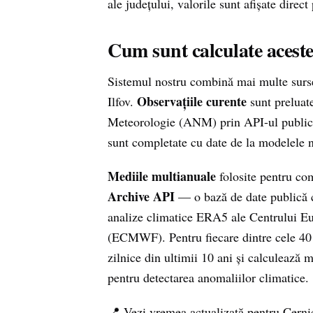
ale județului, valorile sunt afișate direct
Cum sunt calculate aceste
Sistemul nostru combină mai multe surse 
Observațiile curente
Ilfov.
sunt preluate
Meteorologie (ANM) prin API-ul publi
sunt completate cu date de la modelele
Mediile multianuale
folosite pentru com
Archive API
— o bază de date publică ce
analize climatice ERA5 ale Centrului 
(ECMWF). Pentru fiecare dintre cele 40 de
zilnice din ultimii 10 ani și calculează m
pentru detectarea anomaliilor climatice.
📍 Vezi vremea actualizată pentru Cern