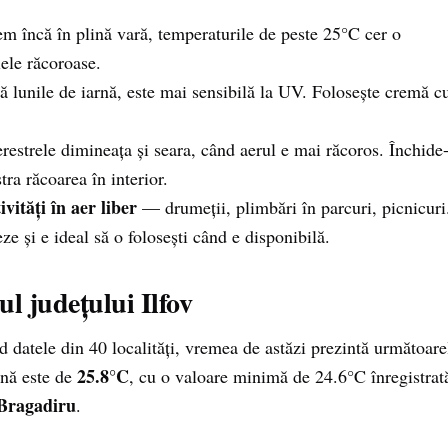
m încă în plină vară, temperaturile de peste 25°C cer o
lele răcoroase.
 lunile de iarnă, este mai sensibilă la UV. Folosește cremă c
restrele dimineața și seara, când aerul e mai răcoros. Închide-
ra răcoarea în interior.
vități în aer liber
— drumeții, plimbări în parcuri, picnicuri
e și e ideal să o folosești când e disponibilă.
l județului Ilfov
nd datele din 40 localități, vremea de astăzi prezintă următoare
25.8°C
ană este de
, cu o valoare minimă de 24.6°C înregistrat
Bragadiru
.