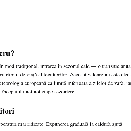
ucru?
 mod tradițional, intrarea în sezonul cald — o tranziție anua
ru ritmul de viață al locuitorilor. Această valoare nu este alea
eorologia europeană ca limită inferioară a zilelor de vară, ia
l începutul unei noi etape sezoniere.
tori
peraturi mai ridicate. Expunerea graduală la căldură ajută