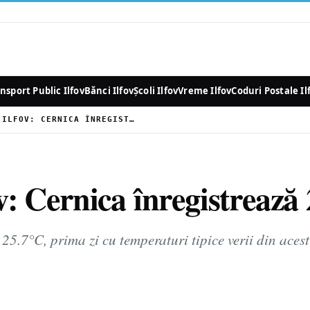
nsport Public Ilfov
Bănci Ilfov
Școli Ilfov
Vreme Ilfov
Coduri Postale Il
VARA A SOSIT ÎN ILFOV: CERNICA ÎNREGISTREAZĂ 25.7°C
ov: Cernica înregistrează
 25.7°C, prima zi cu temperaturi tipice verii din acest