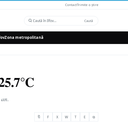
Contact
Trimite o știre
Caută
Caută
în
Ilfov
fov
Zona metropolitană
 25.7°C
 an.
🔖
F
X
W
T
E
⧉