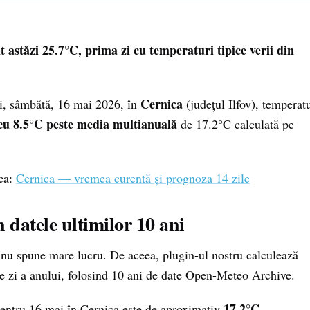
t astăzi 25.7°C, prima zi cu temperaturi tipice verii din
Cernica
zi, sâmbătă, 16 mai 2026, în
(județul Ilfov), temperat
cu 8.5°C peste media multianuală
de 17.2°C calculată pe
ica:
Cernica — vremea curentă și prognoza 14 zile
n datele ultimilor 10 ani
ră nu spune mare lucru. De aceea, plugin-ul nostru calculează
e zi a anului, folosind 10 ani de date Open-Meteo Archive.
17.2°C
entru 16 mai în Cernica este de aproximativ
.