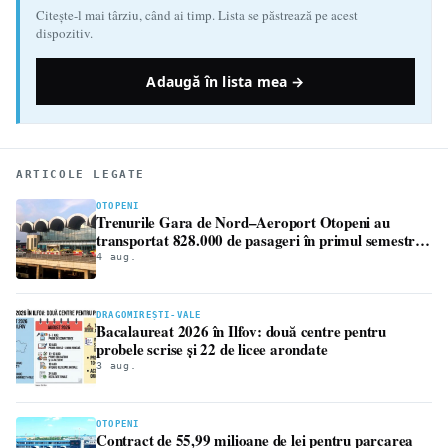
Citește-l mai târziu, când ai timp. Lista se păstrează pe acest
dispozitiv.
Adaugă în lista mea →
ARTICOLE LEGATE
OTOPENI
Trenurile Gara de Nord–Aeroport Otopeni au
transportat 828.000 de pasageri în primul semestru.
Traficul a crescut cu 4,5%
4 aug.
DRAGOMIREȘTI-VALE
Bacalaureat 2026 în Ilfov: două centre pentru
probele scrise și 22 de licee arondate
3 aug.
OTOPENI
Contract de 55,99 milioane de lei pentru parcarea