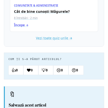
COMUNITATE & ADMINISTRAȚIE
Cât de bine cunoști Măgurele?
8 întrebări · 2 min
Începe →
Vezi toate quiz-urile →
CUM ȚI S-A PĂRUT ARTICOLUL?
👍
❤️
💡
😢
😠
0
0
0
0
0
🔖
Salvează acest articol