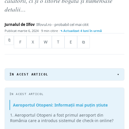
călătorii, ci și o istorie bogată și numeroase
detalii…
Jurnalul de Ilfov
Ilfovul.ro - probabil cel mai citit
Publicat
martie 6, 2024
· 9 min citire ·
Actualizat
4 luni în urmă
🔖
F
X
W
T
E
⧉
ÎN ACEST ARTICOL
▾
ÎN ACEST ARTICOL
Aeroportul Otopeni: Informații mai puțin știute
1. Aeroportul Otopeni a fost primul aeroport din
România care a introdus sistemul de check-in online?