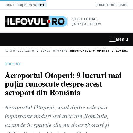
la
31°C
Luni, 10 august 2026
Contact
Trimite o știre
conținutul
principal
ȘTIRI LOCALE
JUDEȚUL ILFOV
Meniu
›
›
›
ACASĂ
LOCALITĂȚI ILFOV
OTOPENI
AEROPORTUL OTOPENI: 9 LUCRURI MAI PUȚIN CUNOSCUTE DESPRE ACEST AEROPORT DIN ROMÂNIA
OTOPENI
Aeroportul Otopeni: 9 lucruri mai
puțin cunoscute despre acest
aeroport din România
Aeroportul Otopeni, unul dintre cele mai
importante noduri aviatice din România,
ascunde în spatele său nu doar zboruri și