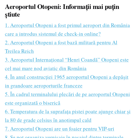
Aeroportul Otopeni: Informații mai puțin
știute
1. Aeroportul Otopeni a fost primul aeroport din România
care a introdus sistemul de check-in online?
2. Aeroportul Otopeni a fost bază militară pentru Al
Treilea Reich
3. Aeroportul Internațional “Henri Coandă” Otopeni este
cel mai mare nod aviatic din România
4. În anul construcției 1965 aeroportul Otopeni a depășit
in grandoare aeroporturile franceze
5. În cadrul terminalului plecări de pe aeroportul Otopeni
este organizată o biserică
6. Temperatura de la suprafața pistei poate ajunge chiar și
la 80 de grade celsius în anotimpul cald
7. Aeroportul Otopeni are un foaier pentru VIP-uri
8. Se pot organiza vernisaje în pasajul dintre terminale